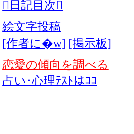
日記目次
絵文字投稿
[作者に�w]
[掲示板]
恋愛の傾向を調べる
占い･心理ﾃｽﾄはｺｺ