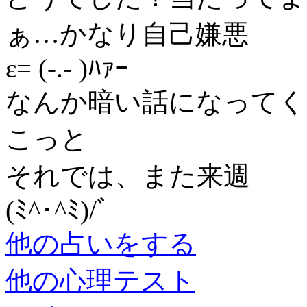
ぁ…かなり自己嫌悪
ε= (-.- )ﾊｧｰ
なんか暗い話になってく
こっと
それでは、また来週
(ﾐ^･^ﾐ)/ﾞ
他の占いをする
他の心理テスト