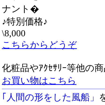
ナント�
♪特別価格♪
\8,000
こちらからどうぞ
化粧品やｱｸｾｻﾘｰ等他の
お買い物はこちら
｢人間の形をした風船」