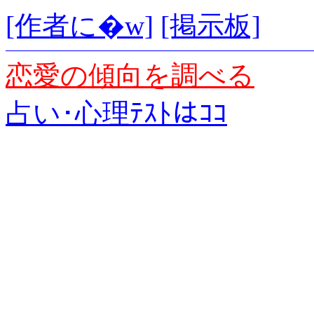
[作者に�w]
[掲示板]
恋愛の傾向を調べる
占い･心理ﾃｽﾄはｺｺ