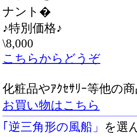
ナント�
♪特別価格♪
\8,000
こちらからどうぞ
化粧品やｱｸｾｻﾘｰ等他の
お買い物はこちら
｢逆三角形の風船」
を選