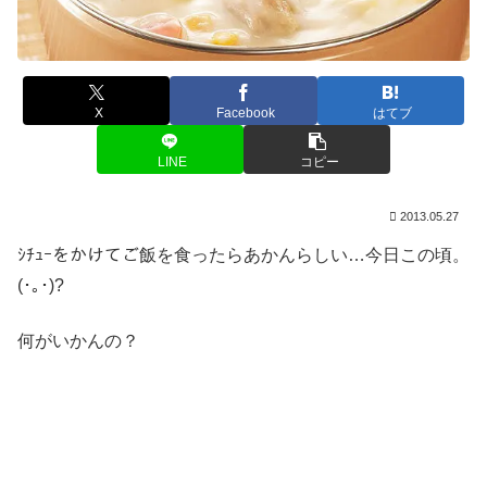
X
Facebook
はてブ
LINE
コピー
2013.05.27
ｼﾁｭｰをかけてご飯を食ったらあかんらしい…今日この頃。
(･｡･)?
何がいかんの？