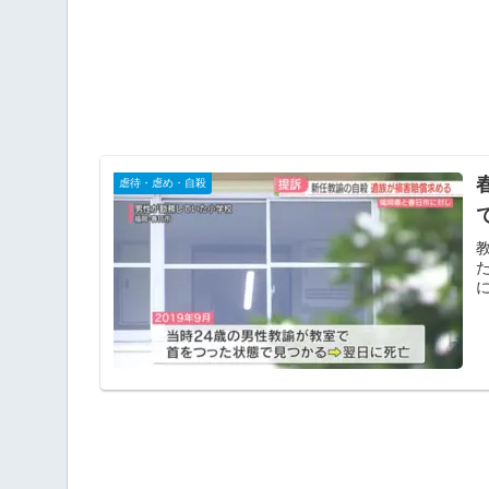
虐待・虐め・自殺