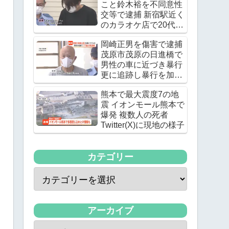
こと鈴木裕を不同意性
交等で逮捕 新宿駅近く
のカラオケ店で20代の
女優の下半身を触る
岡崎正男を傷害で逮捕
茂原市茂原の日進橋で
男性の車に近づき暴行
更に追跡し暴行を加え
る
熊本で最大震度7の地
震 イオンモール熊本で
爆発 複数人の死者
Twitter(X)に現地の様子
カテゴリー
アーカイブ