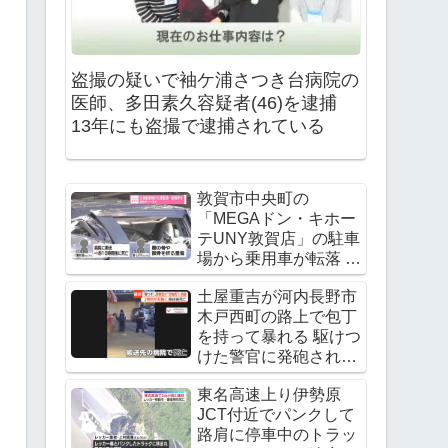
盗撮の疑いで袖ケ浦さつき台病院の
医師、多田素久容疑者(46)を逮捕
13年にも盗撮で逮捕されている
敦賀市中央町の
「MEGAドン・キホー
テUNY敦賀店」の駐車
場から乗用車が転落 運
転手の飯田諭さんが死
土屋重吉が河内長野市
亡 Twitter(X)に現地の
木戸西町の路上で包丁
様子
を持って暴れる 駆けつ
けた警官に発砲され死
亡
東名高速上り伊勢原
JCT付近でパンクして
路肩に停車中のトラッ