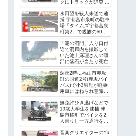
クにトラックが追突 レ
ッカー作業中の上村貴
永田望を殺人未遂で逮
重さんが死亡
捕 宇都宮市泉町の駐車
Twitter(X)に現地の様子
場「タイムズ宇都宮泉
町第2」で親族の60代
男性の腹をチェーンソ
「淀の洞門」入り口付
ーで刺す
近で洞窟内を撮影して
いた池上麻理さんの頭
部に落石が当たり死亡
深夜2時に福山市赤坂
町の国道2号(赤坂バイ
パス)で小3男児が軽乗
用車にはねられ意識不
明の重体
無免許ひき逃げなどで
19歳大学生を逮捕 津
島市橘町でバイクを2
人乗りし一方通行を逆
走 ワンボックスカーと
音楽クリエイターのYu
衝突し逃走