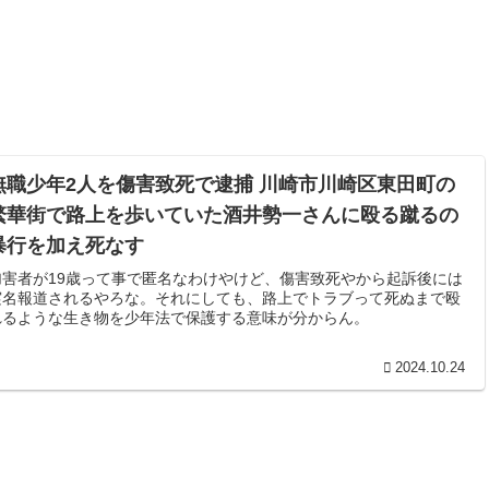
無職少年2人を傷害致死で逮捕 川崎市川崎区東田町の
繁華街で路上を歩いていた酒井勢一さんに殴る蹴るの
暴行を加え死なす
加害者が19歳って事で匿名なわけやけど、傷害致死やから起訴後には
実名報道されるやろな。それにしても、路上でトラブって死ぬまで殴
れるような生き物を少年法で保護する意味が分からん。
2024.10.24