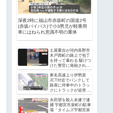
深夜2時に福山市赤坂町の国道2号
(赤坂バイパス)で小3男児が軽乗用
車にはねられ意識不明の重体
土屋重吉が河内長野市
木戸西町の路上で包丁
を持って暴れる 駆けつ
けた警官に発砲され死
亡
東名高速上り伊勢原
JCT付近でパンクして
路肩に停車中のトラッ
クにトラックが追突 レ
ッカー作業中の上村貴
永田望を殺人未遂で逮
重さんが死亡
捕 宇都宮市泉町の駐車
Twitter(X)に現地の様子
場「タイムズ宇都宮泉