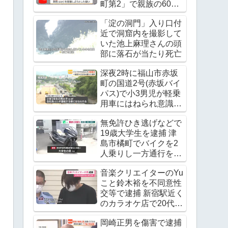
町第2」で親族の60代
男性の腹をチェーンソ
「淀の洞門」入り口付
ーで刺す
近で洞窟内を撮影して
いた池上麻理さんの頭
部に落石が当たり死亡
深夜2時に福山市赤坂
町の国道2号(赤坂バイ
パス)で小3男児が軽乗
用車にはねられ意識不
明の重体
無免許ひき逃げなどで
19歳大学生を逮捕 津
島市橘町でバイクを2
人乗りし一方通行を逆
走 ワンボックスカーと
音楽クリエイターのYu
衝突し逃走
こと鈴木裕を不同意性
交等で逮捕 新宿駅近く
のカラオケ店で20代の
女優の下半身を触る
岡崎正男を傷害で逮捕