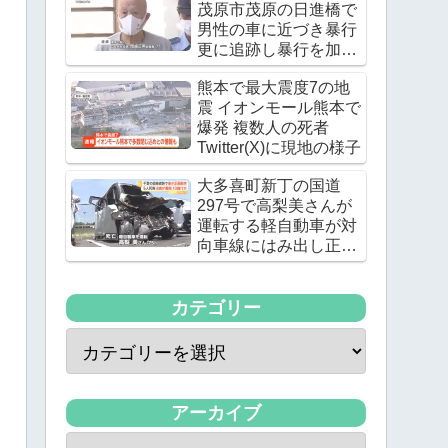
茂原市茂原の日進橋で
男性の車に近づき暴行
更に追跡し暴行を加え
る
熊本で最大震度7の地
震 イオンモール熊本で
爆発 複数人の死者
Twitter(X)に現地の様子
大多喜町新丁の国道
297号で高梨美さんが
運転する軽自動車が対
向車線にはみ出し正面
衝突 高梨美さんが死亡
カテゴリー
アーカイブ