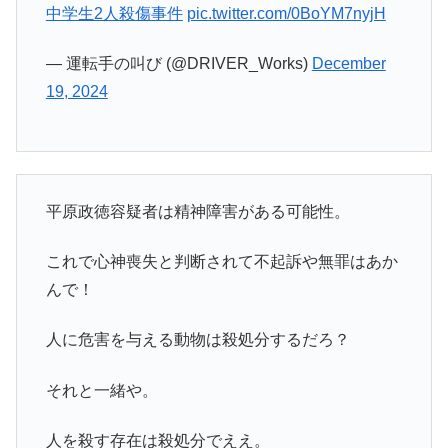
中学生2人殺傷事件
pic.twitter.com/0BoYM7nyjH
— 運転手の叫び (@DRIVER_Works)
December
19, 2024
平原政徳容疑者は精神障害がある可能性。
これで心神喪失と判断されて不起訴や無罪はあか
んで！
人に危害を与える動物は殺処分するだろ？
それと一緒や。
人を殺す存在は殺処分でええ。