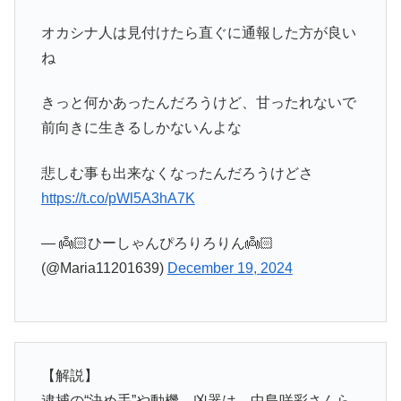
オカシナ人は見付けたら直ぐに通報した方が良い
ね
きっと何かあったんだろうけど、甘ったれないで
前向きに生きるしかないんよな
悲しむ事も出来なくなったんだろうけどさ
https://t.co/pWl5A3hA7K
— 👼🏻ひーしゃんぴろりろりん👼🏻
(@Maria11201639)
December 19, 2024
【解説】
逮捕の“決め手”や動機、凶器は…中島咲彩さんら