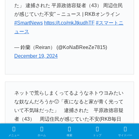
た」 逮捕された 平原政徳容疑者（43） 周辺住民
が感じていた不安" – ニュース | RKBオンライン
#SmartNews
https://t.co/mkJtkudhTF
#スマートニ
ュース
— 鈴蘭（Reiran） (@KoNaBReeZe7815)
December 19, 2024
ネットで荒らしまくってるようなネトウヨみたい
な奴なんだろうか🙁「夜になると家が青く光って
いて不気味だった」 逮捕された 平原政徳容疑
者（43） 周辺住民が感じていた不安(RKB毎日
放送)
#Yahooニュース
https://t.co/jXEr9DwZDg
メニュー
ホーム
検索
トップ
サイドバー