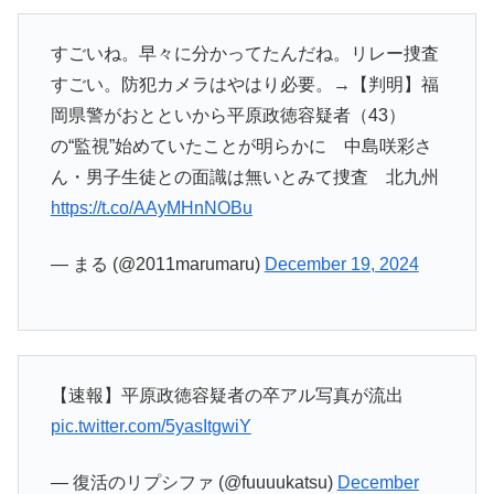
すごいね。早々に分かってたんだね。リレー捜査
すごい。防犯カメラはやはり必要。→【判明】福
岡県警がおとといから平原政徳容疑者（43）
の“監視”始めていたことが明らかに 中島咲彩さ
ん・男子生徒との面識は無いとみて捜査 北九州
https://t.co/AAyMHnNOBu
— まる (@2011marumaru)
December 19, 2024
【速報】平原政徳容疑者の卒アル写真が流出
pic.twitter.com/5yasItgwiY
— 復活のリプシファ (@fuuuukatsu)
December