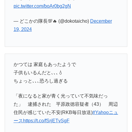
pic.twitter.com/boAr0bg2gN
— どこかの隊長💯🔥 (@dokotaicho)
December
19, 2024
かつては 家庭もあったようで
子供もいるんだと､､､💧
ちょっと､､､恐ろし過ぎる
「夜になると家が青く光っていて不気味だっ
た」 逮捕された 平原政徳容疑者（43） 周辺
住民が感じていた不安(RKB毎日放送)
#Yahooニュ
ース
https://t.co/fSrjETvSgF