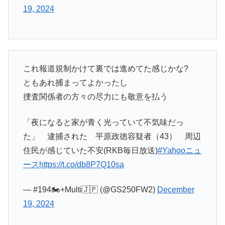
19, 2024
これ報道規制かけて裏では進めてた感じかな?
ともあれ捕まってよかったし
捜査関係者の方々の尽力にも敬意を払う
「夜になると家が青く光っていて不気味だっ
た」 逮捕された 平原政徳容疑者（43） 周辺
住民が感じていた不安(RKB毎日放送)
#Yahooニュ
ース
https://t.co/db8P7Q10sa
— #194🏍+Multi🇯🇵 (@GS250FW2)
December
19, 2024