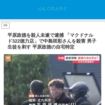
ぶんぐのぶろぐ
PR
平原政徳を殺人未遂で逮捕 「マクドナル
ド322徳力店」で中島咲彩さんを殺害 男子
生徒を刺す 平原政徳の自宅特定