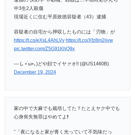
中3生2人殺傷
現場近くに住む平原政徳容疑者（43）逮捕
容疑者の自宅から押収したものには「刃物」が
https://t.co/eXsL4AhLVv
https://t.co/Xfz8m2ijyw
pic.twitter.com/Z5G91KhQ9x
— (｡ • ̀ω•｡)どや顔でイヤァオ!! (@US1460B)
December 19, 2024
家の中で大麻でも栽培してた？たとえヤク中でも
心身喪失無罪はやめてよ❗
"「夜になると家が青く光っていて不気味だっ