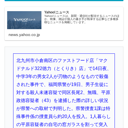
Yahoo!ニュース
Yahoo!ニュースは、新聞・通信社が配信するニュースのほ
か、映像、雑誌や個人の書き手が執筆する記事など多種多
様なニュースを掲載しています。
news.yahoo.co.jp
北九州市小倉南区のファストフード店「マク
ドナルド322徳力（とくりき）店」で14日夜、
中学3年の男女2人が刃物のようなもので殺傷
された事件で、福岡県警が19日、男子生徒に
対する殺人未遂容疑で同区長尾2、無職、平原
政徳容疑者（43）を逮捕した際の詳しい状況
が県警への取材で判明した。県警捜査1課は特
殊事件係の捜査員ら約20人を投入。1人暮らし
の平原容疑者の自宅の窓ガラスを割って突入