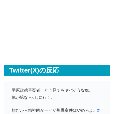
Twitter(X)の反応
平原政徳容疑者、どう見てもヤバそうな奴。
俺が親なら○しに行く。
頼むから精神的がーとか胸糞案件はやめろよ。
#