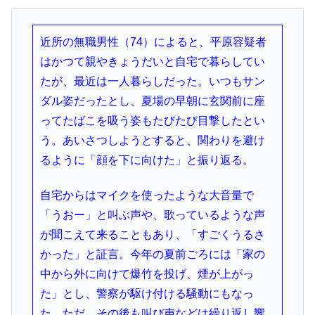
近所の無職男性（74）によると、平原容疑者
はかつて親やきょうだいと自宅で暮らしてい
たが、最近は一人暮らしだった。いつもサン
ダル姿だったとし、夏場の早朝に玄関前に座
ってたばこを吸う姿もたびたび目撃したとい
う。あいさつしようとすると、関わりを避け
るように「顔を下に向けた」と振り返る。
自宅からはマイクを使ったような大音量で
「うおー」と叫ぶ声や、歌っているような声
が聞こえて来ることもあり、「すごくうるさ
かった」と証言。今年の夏前ごろには「家の
中から外に向けて爆竹を投げ、煙が上がっ
た」とし、警察が駆け付ける騒動にもなっ
た。ただ、その後も叫び声などは繰り返し響