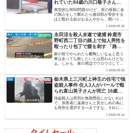
れていた84歳の川口敬子さん
「息子に殴られた」
典型的な8050問題やけど、実の母親に金
の無心をして断れたら後頭部が骨折する
ほど殴れる奴がおるんやから、闇バイト
が強盗先で人を殺しても何とも思わんの
2026.05.26
も当然か。それにしても、母親にこれだ
けの暴行を加える体力があるのに何で働
永田涼を殺人未遂で逮捕 鈴鹿市
殺人・殺人未遂・通り魔
かんのかね。
野町西二丁目の路上で知人男性を
殴ったり包丁で腹を刺す 「路上
のスマホゲームに腹が立った」
家の前でやられたら鬱陶しいなぁと思う
事はあっても殺したいとは思わんけどな
ぁ。しかも、家の周辺でウロウロしてる
だけで何で殺意がわくんやろな。被害者
2026.05.20
も午前1時半に外でスマホゲームってのも
よく分からんけど。
栃木県上三川町上神主の住宅で強
強盗
盗殺人事件 住人3人がバールで殴
られ富山英子さんが死亡 16歳少
年の身柄確保
強盗殺人は死刑か無期懲役しかないわけ
で、加害者に遠慮せんと見せしめの為に
も死刑を選択するべきですな。それにし
ても、素人やから犯行が荒っぽいとか、
2026.05.14
そういうレベルを通り越して、見ず知ら
ずの何の恨みもない人をバールで殴れる
って時点で色々と狂ってる。