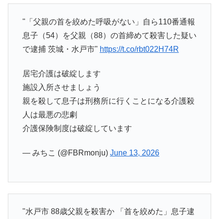
"「父親の首を絞めた呼吸がない」自ら110番通報
息子（54）を父親（88）の首締めて殺害した疑い
で逮捕 茨城・水戸市"
https://t.co/rbt022H74R
居宅介護は破綻します
施設入所させましょう
親を殺して息子は刑務所に行くことになる介護殺
人は最悪の悲劇
介護保険制度は破綻しています
— みちこ (@FBRmonju)
June 13, 2026
"水戸市 88歳父親を殺害か 「首を絞めた」息子逮