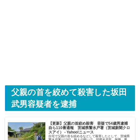
父親の首を絞めて殺害した坂田
武男容疑者を逮捕
【更新】父親の首絞め殺害 容疑で54歳男逮捕
自ら110番通報 茨城県警水戸署（茨城新聞クロ
スアイ） - Yahoo!ニュース
自宅で父親の首を絞めるなどして殺害したとして、茨城県
警水戸署は13日、殺人の疑いで、同県水戸市、無職、男