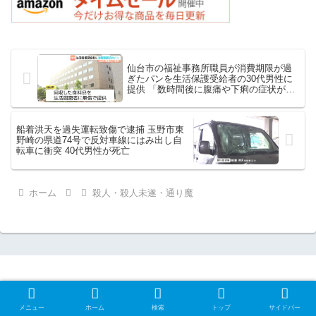
仙台市の福祉事務所職員が消費期限が過
ぎたパンを生活保護受給者の30代男性に
提供 「数時間後に腹痛や下痢の症状が出
た」
船着洪天を過失運転致傷で逮捕 玉野市東
野崎の県道74号で反対車線にはみ出し自
転車に衝突 40代男性が死亡
ホーム
殺人・殺人未遂・通り魔
ホーム
サイトマップ
メニュー
ホーム
検索
トップ
サイドバー
お問い合わせ
時事問題