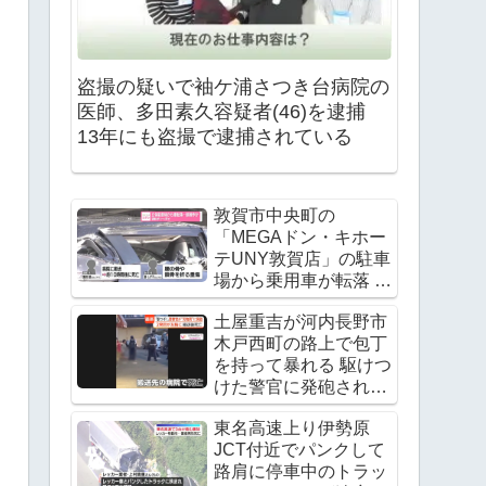
盗撮の疑いで袖ケ浦さつき台病院の
医師、多田素久容疑者(46)を逮捕
13年にも盗撮で逮捕されている
敦賀市中央町の
「MEGAドン・キホー
テUNY敦賀店」の駐車
場から乗用車が転落 運
転手の飯田諭さんが死
土屋重吉が河内長野市
亡 Twitter(X)に現地の
木戸西町の路上で包丁
様子
を持って暴れる 駆けつ
けた警官に発砲され死
亡
東名高速上り伊勢原
JCT付近でパンクして
路肩に停車中のトラッ