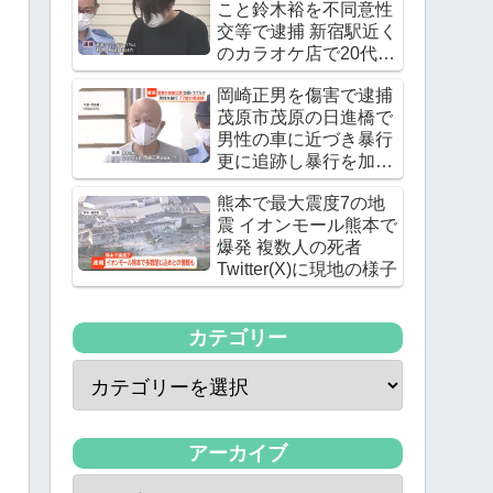
こと鈴木裕を不同意性
交等で逮捕 新宿駅近く
のカラオケ店で20代の
女優の下半身を触る
岡崎正男を傷害で逮捕
茂原市茂原の日進橋で
男性の車に近づき暴行
更に追跡し暴行を加え
る
熊本で最大震度7の地
震 イオンモール熊本で
爆発 複数人の死者
Twitter(X)に現地の様子
カテゴリー
アーカイブ