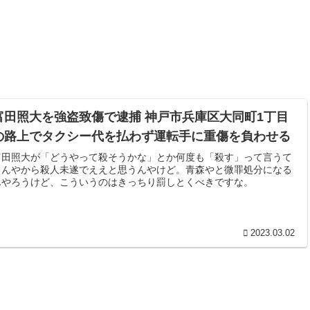
富田照大を強盗致傷で逮捕 神戸市兵庫区大同町1丁目
の路上でタクシー代を払わず運転手に重傷を負わせる
富田照大が「どうやって殺そうかな」とか何度も「殺す」って言うて
るんやから殺人未遂でええと思うんやけど。青森やと微罪処分になる
んやろうけど、こういうのはきっちり罰しとくべきですな。
2023.03.02