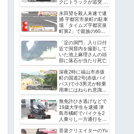
クにトラックが追突 レ
ッカー作業中の上村貴
永田望を殺人未遂で逮
重さんが死亡
捕 宇都宮市泉町の駐車
Twitter(X)に現地の様子
場「タイムズ宇都宮泉
町第2」で親族の60代
男性の腹をチェーンソ
「淀の洞門」入り口付
ーで刺す
近で洞窟内を撮影して
いた池上麻理さんの頭
部に落石が当たり死亡
深夜2時に福山市赤坂
町の国道2号(赤坂バイ
パス)で小3男児が軽乗
用車にはねられ意識不
明の重体
無免許ひき逃げなどで
19歳大学生を逮捕 津
島市橘町でバイクを2
人乗りし一方通行を逆
走 ワンボックスカーと
音楽クリエイターのYu
衝突し逃走