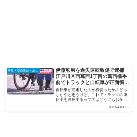
伊藤勲男を過失運転致傷で逮捕
事故・交通違反・あおり運転
江戸川区西葛西1丁目の葛西橋手
前でトラックと自転車が正面衝突
Twitter(X)に現地の様子
自転車が逆走したのか横切ったかのどっ
ちかやと思うけど、これでトラックの運
転手を逮捕するってのはどうにもおかし
いやろ。自転車も軽車両なわけで、自転
2024.03.16
車の交通違反で事故ってるんやから。