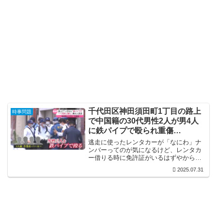
千代田区神田須田町1丁目の路上
時事問題
で中国籍の30代男性2人が男4人
に鉄パイプで殴られ重傷
Twitter(X)に現地の様子
逃走に使ったレンタカーが「なにわ」ナ
ンバーってのが気になるけど、レンタカ
ー借りる時に免許証がいるはずやからそ
こから犯人は割り出せるんちゃう？ま
2025.07.31
ぁ、それで捕まったらあまりにもマヌケ
やから何かしらやってるんやろうけど。