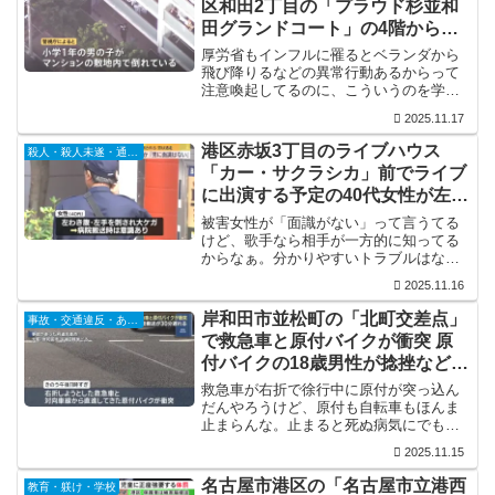
区和田2丁目の「プラウド杉並和
田グランドコート」の4階から転
落 搬送時は意識あり
厚労省もインフルに罹るとベランダから
飛び降りるなどの異常行動あるからって
注意喚起してるのに、こういうのを学校
で言うてないんやろか？薬を貰いに行く
2025.11.17
為とはいえ、インフルに罹ってる子供を1
人で置いとくってのはちょっと…
港区赤坂3丁目のライブハウス
殺人・殺人未遂・通り魔
「カー・サクラシカ」前でライブ
に出演する予定の40代女性が左脇
腹などを刺され重傷 Twitter(X)に
被害女性が「面識がない」って言うてる
現地の様子
けど、歌手なら相手が一方的に知ってる
からなぁ。分かりやすいトラブルはない
んやろうけど、勝手に惚れて勝手に振ら
2025.11.16
れて勝手に怒ってるストーカーってなケ
ースかな？
岸和田市並松町の「北町交差点」
事故・交通違反・あおり運転
で救急車と原付バイクが衝突 原
付バイクの18歳男性が捻挫などの
軽傷
救急車が右折で徐行中に原付が突っ込ん
だんやろうけど、原付も自転車もほんま
止まらんな。止まると死ぬ病気にでも罹
ってんかってぐらい止まらんけど、そう
2025.11.15
いう運転してるからこういう事になる。
名古屋市港区の「名古屋市立港西
教育・躾け・学校