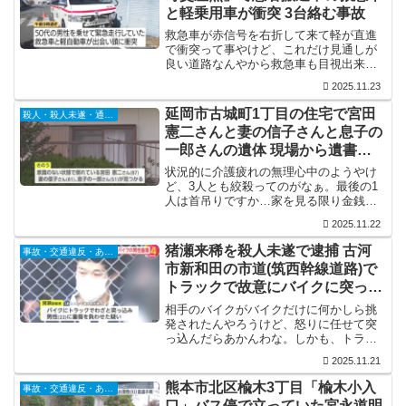
と軽乗用車が衝突 3台絡む事故
救急車が赤信号を右折して来て軽が直進
で衝突って事やけど、これだけ見通しが
良い道路なんやから救急車も目視出来て
るやろうに何で止まらんのやろね。止ま
2025.11.23
れんほどのスピードを出してたか？救急
車にぶつかるとか、ほんまどうしようも
延岡市古城町1丁目の住宅で宮田
殺人・殺人未遂・通り魔
ない。
憲二さんと妻の信子さんと息子の
一郎さんの遺体 現場から遺書の
ようなもの 無理心中か
状況的に介護疲れの無理心中のようやけ
ど、3人とも絞殺ってのがなぁ。最後の1
人は首吊りですか…家を見る限り金銭的
に不自由するような家には見えんので施
2025.11.22
設に預けるなり、介護サービスを頼りゃ
何とかなったやろうに、そういう事が出
猪瀬来稀を殺人未遂で逮捕 古河
事故・交通違反・あおり運転
来ん人も一定数おるんやろな。
市新和田の市道(筑西幹線道路)で
トラックで故意にバイクに突っ込
み男性に重傷を負わせる
相手のバイクがバイクだけに何かしら挑
発されたんやろうけど、怒りに任せて突
っ込んだらあかんわな。しかも、トラッ
クって…相手もトラックに突っ込まれて
2025.11.21
よう骨折だけで済んだな。
熊本市北区楡木3丁目「楡木小入
事故・交通違反・あおり運転
口」バス停で立っていた宮永道明