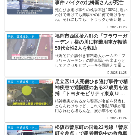
事件 バイクの北橋新さんが死亡
死亡ひき逃げ事件の検挙率は100%に近い
わけで逃げても無駄やのに何で逃げるか
ね。それにしても、トラックが追い越し
車線から車線変更してバイクに衝突した
2025.11.26
って事やけど、ほんまトラックって無確
認で車線変更しよるな。
福岡市西区拾六町の「フラワーガ
事故・交通違反・あおり運転
ーデン」横の川に軽乗用車が転落
50代女性2人を救助
状況的に介護付き有料老人ホームの「フ
ラワーガーデン」の駐車場から出ようと
してアクセルとブレーキを間違えて暴走
したんやろうけど、暴走してもそこに落
2025.11.25
ちるのは難しいんやけどなぁ。何でこう
なったかさっぱり分からん。
足立区11人死傷ひき逃げ事件で精
事故・交通違反・あおり運転
神疾患で通院歴のある37歳男を逮
捕 「トヨタモビリティ東京 U-
Car足立店」で展示車を盗み国道
精神疾患があるから警察が名前を発表し
4号暴走
とらんわけやけど、これで刑法39条が適
用されたら堪らんな。展示車やから自賠
責にも入っとらんやろうから補償もされ
2025.11.24
んやろうし…
松阪市曽原町の国道23号線「曽原
事故・交通違反・あおり運転
町交差点」で患者搬送中の救急車