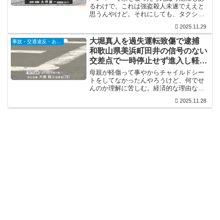
るわけで、これは強盗殺人未遂でええと
思うんやけど。それにしても、タクシー
なんか1日の売上しか現金ないし、キャッ
2025.11.29
シュレスも進んでるから狙ってもせいぜ
い数千円～数万円しか取れんのにねぇ。
大堀真人を過失運転致傷で逮捕
事故・交通違反・あおり運転
まぁ、こういう事が出来るオツムの奴に
和歌山県美浜町田井の信号のない
そんな事を言うても理解に出来んのやろ
交差点で一時停止せず進入し軽乗
うけど。
用車と衝突 小林夢利愛ちゃんが
母親が軽傷って事やからチャイルドシー
投げ出され死亡
トをしてなかったんやろうけど、何でせ
んのか理解に苦しむ。経済的な理由なら
安協に行きゃ無料で借りられるんやか
2025.11.28
ら、それを利用すればええだけの事やし
なぁ。こうなってからじゃ遅いのに、ほ
んま残念でならん。