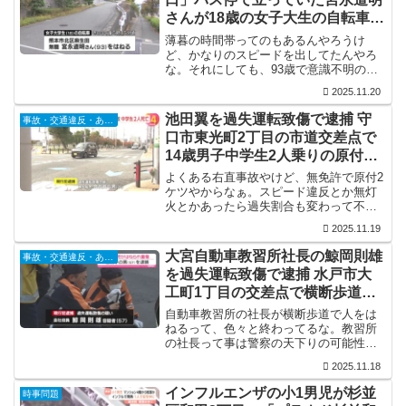
さんが18歳の女子大生の自転車に
はねられ意識不明の重体
薄暮の時間帯ってのもあるんやろうけ
ど、かなりのスピードを出してたんやろ
な。それにしても、93歳で意識不明の重
体ですか。仮に回復しても、この年でそ
2025.11.20
こまでのケガを負ったら…
池田翼を過失運転致傷で逮捕 守
事故・交通違反・あおり運転
口市東光町2丁目の市道交差点で
14歳男子中学生2人乗りの原付バ
イクと衝突し死なせる
よくある右直事故やけど、無免許で原付2
ケツやからなぁ。スピード違反とか無灯
火とかあったら過失割合も変わって不起
訴になる可能性もありそうですな。頭を
2025.11.19
強く打って死亡ってのもノーヘルやった
からのような気がするんやけど…
大宮自動車教習所社長の鯨岡則雄
事故・交通違反・あおり運転
を過失運転致傷で逮捕 水戸市大
工町1丁目の交差点で横断歩道上
の3歳女児を左折巻き込み 意識不
自動車教習所の社長が横断歩道で人をは
明
ねるって、色々と終わってるな。教習所
の社長って事は警察の天下りの可能性が
高そうやけど、道交法も守らん社長の教
2025.11.18
習所がどんな指導をしとるんか気にな
る。
インフルエンザの小1男児が杉並
時事問題