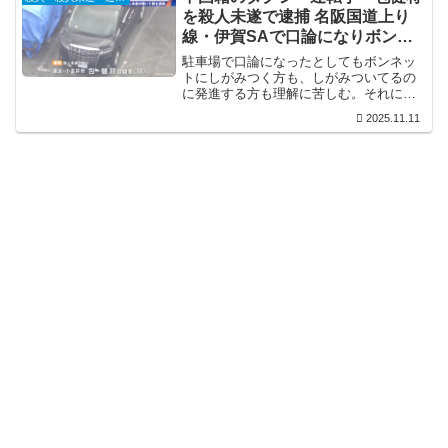
を殺人未遂で逮捕 名阪国道上り
線・伊賀SAで口論になりボンネ
ットに男性を乗せ50m走る
駐車場で口論になったとしてもボンネッ
トにしがみつく方も、しがみついてるの
に発進する方も理解に苦しむ。それにし
ても、ボンネットにしがみついて更に警
2025.11.11
察に通報までするってのが凄い。