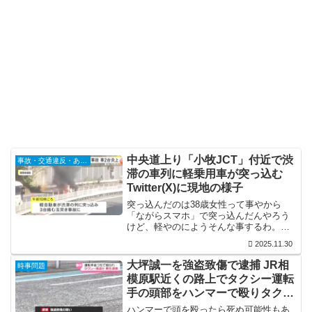
中央道上り「小牧JCT」付近で渋
事故・交通違反・あおり運転
滞の車列に軽乗用車が突っ込む
Twitter(X)に現地の様子
突っ込んだのは38歳女性って事やから
「ながらスマホ」で突っ込んだんやろう
けど、軽やのにようそんな事するわ。軽
で高速で事故を起こしたら死亡リスク高
2025.11.30
いのに…それにしても、雪かと思ったら
消火剤ですか。
大坪誠一を強盗致傷で逮捕 JR相
時事問題
模原駅近くの路上でタクシー運転
手の頭部をハンマーで殴りタクシ
ーを奪う
ハンマーで頭を殴ったら死ぬ可能性もあ