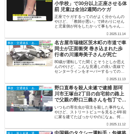
小学校」で30分以上正座させる体
罰 児童は全治2週間のケガ
正座でケガするってのがよく分からんの
やけど、「教師が悪い」で終わりにせん
と児童側が何をしたかって事もちゃんと
言わんとフェアやないわな。「時代が違
2025.11.14
う」って言われりゃそれまでやけど、問
題行動を起こして注意しても聞かんかっ
名古屋市瑞穂区茨木町の市道で車
事故・交通違反・あおり運転
たら何かしら体罰的な事をせんと収まら
同士が正面衝突 巻き込まれた歩
んと思うんやけどねぇ。今の教師は大変
行者の川瀬寿美子さんが死亡
ですな。
80歳が運転してた聞くとそうとしか思え
んのやけど、こんな見通しの良い直線で
センターラインをオーバーするってのが
なぁ。歩行者の乱横断の可能性もありそ
2025.11.13
うやし、逮捕もされてないから、現段階
じゃ何とも言えませんな。
野口直希を殺人未遂で逮捕 那珂
事故・交通違反・あおり運転
川市王塚台2丁目の自宅前の路上
で父親の野口三義さんを包丁で刺
して殺害
いつもの寄生虫が宿主を殺した事件なん
やけど、ストリートビューを見ると4年前
に家を建てたばっかりやのになぁ。何の
為に家を建てたか分からんな。
2025.11.12
中国籍のタクシー運転手・包健将
殺人・殺人未遂・通り魔