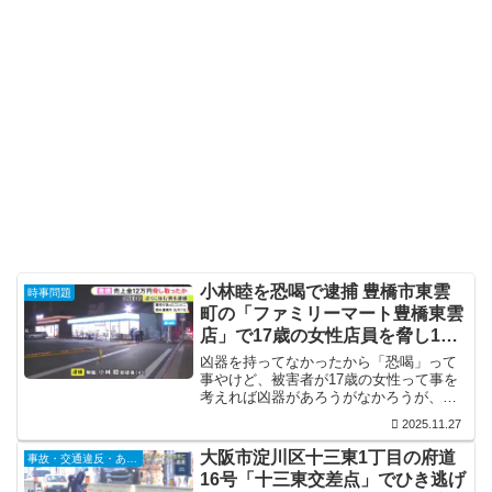
小林睦を恐喝で逮捕 豊橋市東雲
時事問題
町の「ファミリーマート豊橋東雲
店」で17歳の女性店員を脅し12
万円を奪う
凶器を持ってなかったから「恐喝」って
事やけど、被害者が17歳の女性って事を
考えれば凶器があろうがなかろうが、こ
んな状況に置かれたら恐怖心はとんでも
2025.11.27
ない事になっとるやろうから、これは
「強盗」でええと思うんやけど…それに
大阪市淀川区十三東1丁目の府道
事故・交通違反・あおり運転
しても、43歳にもなって17歳を脅して金
16号「十三東交差点」でひき逃げ
を奪うって何やっとるんやろね。