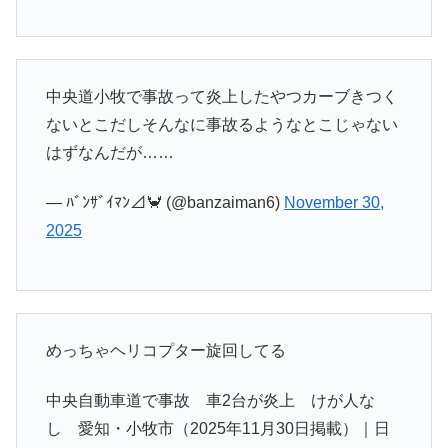
中央道小牧で事故って炎上したやつカーブきつく
ないとこだしそんなに事故るようなとこじゃない
はずなんだが……
— ﾊﾞﾝｻﾞｲﾏﾝ⊿🦀 (@banzaiman6)
November 30,
2025
めっちゃヘリコプター旋回してる
中央自動車道で事故 車2台が炎上 けが人な
し 愛知・小牧市（2025年11月30日掲載）｜日