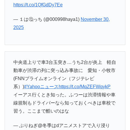
https://t.co/1QfGdDy7Ee
— １は🤔っち (@000998haya1)
November 30,
2025
中央道上りで車3台玉突き…うち2台が炎上 軽自
動車が渋滞の列に突っ込み事故に 愛知・小牧市
(FNNプライムオンライン（フジテレビ
系）)
#Yahooニュース
https://t.co/MqZEFWqykP
イーアス行くとき知った。ふつーは渋滞情報や車
線規制もドライバーなら知っておくべきは車校で
習う。ここまで酷いのはな
— ぷりねぎ@冬季はdアニメストアで入り浸り