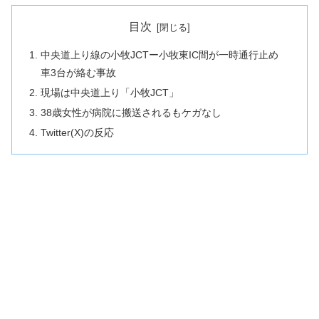
目次
中央道上り線の小牧JCTー小牧東IC間が一時通行止め
車3台が絡む事故
現場は中央道上り「小牧JCT」
38歳女性が病院に搬送されるもケガなし
Twitter(X)の反応