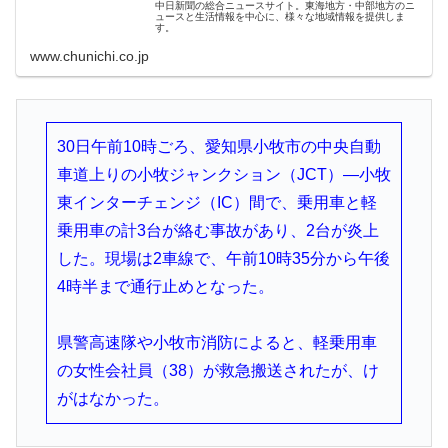
中日新聞の総合ニュースサイト。東海地方・中部地方のニ
ュースと生活情報を中心に、様々な地域情報を提供しま
す。
www.chunichi.co.jp
30日午前10時ごろ、愛知県小牧市の中央自動
車道上りの小牧ジャンクション（JCT）―小牧
東インターチェンジ（IC）間で、乗用車と軽
乗用車の計3台が絡む事故があり、2台が炎上
した。現場は2車線で、午前10時35分から午後
4時半まで通行止めとなった。
県警高速隊や小牧市消防によると、軽乗用車
の女性会社員（38）が救急搬送されたが、け
がはなかった。