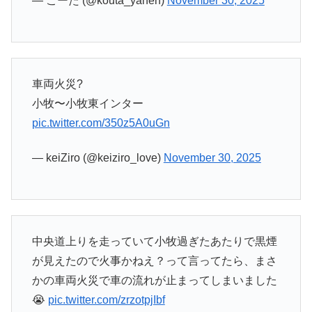
— こーた (@kouta_yanen)
November 30, 2025
車両火災?
小牧〜小牧東インター
pic.twitter.com/350z5A0uGn
— keiZiro (@keiziro_love)
November 30, 2025
中央道上りを走っていて小牧過ぎたあたりで黒煙
が見えたので火事かねえ？って言ってたら、まさ
かの車両火災で車の流れが止まってしまいました
😭
pic.twitter.com/zrzotpjIbf