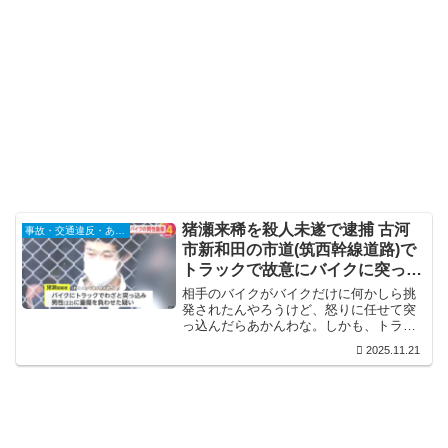
猪瀬来稀を殺人未遂で逮捕 古河
事故・交通違反・あおり運転
市新和田の市道(筑西幹線道路)で
トラックで故意にバイクに突っ込
み男性に重傷を負わせる
相手のバイクがバイクだけに何かしら挑
発されたんやろうけど、怒りに任せて突
っ込んだらあかんわな。しかも、トラッ
クって…相手もトラックに突っ込まれて
2025.11.21
よう骨折だけで済んだな。