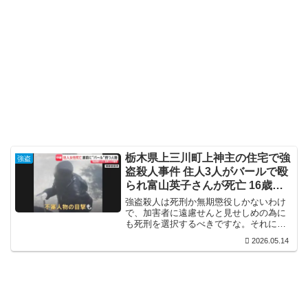
栃木県上三川町上神主の住宅で強
強盗
盗殺人事件 住人3人がバールで殴
られ富山英子さんが死亡 16歳少
年の身柄確保
強盗殺人は死刑か無期懲役しかないわけ
で、加害者に遠慮せんと見せしめの為に
も死刑を選択するべきですな。それにし
ても、素人やから犯行が荒っぽいとか、
2026.05.14
そういうレベルを通り越して、見ず知ら
ずの何の恨みもない人をバールで殴れる
って時点で色々と狂ってる。