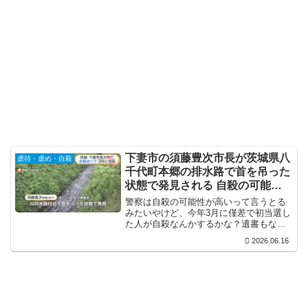
下妻市の須藤豊次市長が茨城県八
虐待・虐め・自殺
千代町本郷の排水路で首を吊った
状態で発見される 自殺の可能性
が高い 今年3月に初当選
警察は自殺の可能性が高いって言うとる
みたいやけど、今年3月に僅差で初当選し
た人が自殺なんかするかな？遺書もない
みたいやし…警察はもうちょっと慎重に
2026.06.16
捜査した方が良いと思うな。