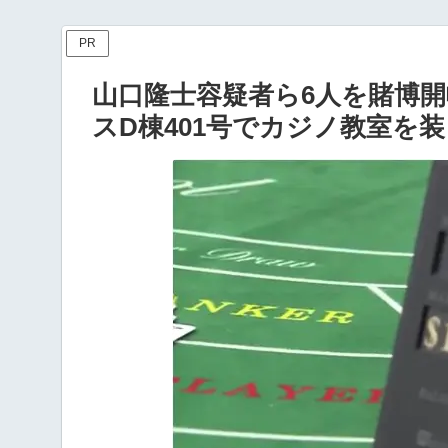
PR
山口隆士容疑者ら6人を賭博開
スD棟401号でカジノ教室を