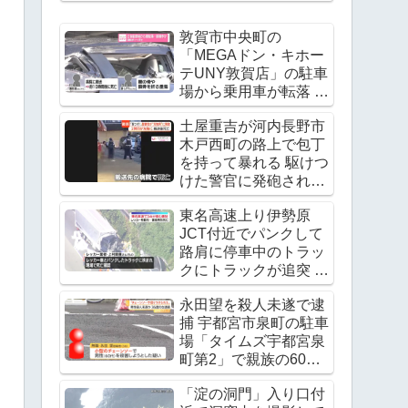
敦賀市中央町の
「MEGAドン・キホー
テUNY敦賀店」の駐車
場から乗用車が転落 運
転手の飯田諭さんが死
土屋重吉が河内長野市
亡 Twitter(X)に現地の
木戸西町の路上で包丁
様子
を持って暴れる 駆けつ
けた警官に発砲され死
亡
東名高速上り伊勢原
JCT付近でパンクして
路肩に停車中のトラッ
クにトラックが追突 レ
ッカー作業中の上村貴
永田望を殺人未遂で逮
重さんが死亡
捕 宇都宮市泉町の駐車
Twitter(X)に現地の様子
場「タイムズ宇都宮泉
町第2」で親族の60代
男性の腹をチェーンソ
「淀の洞門」入り口付
ーで刺す