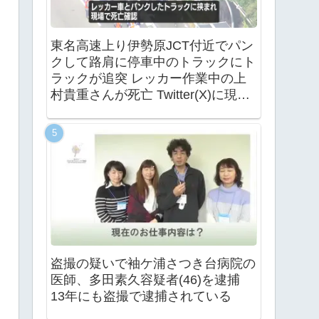
東名高速上り伊勢原JCT付近でパン
クして路肩に停車中のトラックにト
ラックが追突 レッカー作業中の上
村貴重さんが死亡 Twitter(X)に現地
の様子
盗撮の疑いで袖ケ浦さつき台病院の
医師、多田素久容疑者(46)を逮捕
13年にも盗撮で逮捕されている