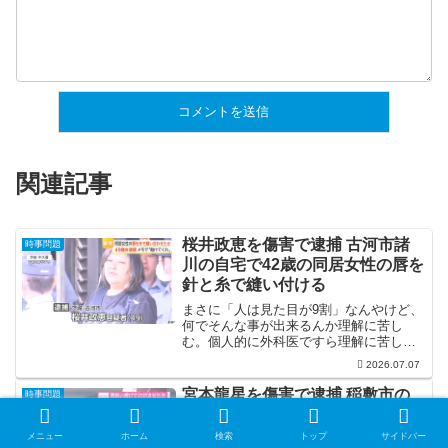
関連記事
桜井政恵を傷害で逮捕 古河市諸
時事問題
川の自宅で42歳の同居女性の唇を
針と糸で縫い付ける
まさに「人は見た目が9割」なんやけど、
何でそんな事が出来るんか理解に苦し
む。個人的に外科医ですら理解に苦しむ
のに、人の体を切り刻んだり、縫い付け
2026.07.07
たりって考えただけでゾッとする。
宮本龍星を傷害で逮捕 稲敷市の
時事問題
公園で小学生男児4人に背負い投
げをして全治2週間のケガを負わ
メニュー
ホーム
検索
トップ
サイドバー