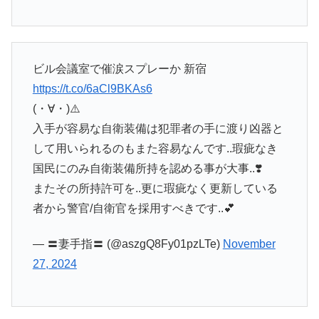
ビル会議室で催涙スプレーか 新宿
https://t.co/6aCl9BKAs6
(・∀・)⚠️
入手が容易な自衛装備は犯罪者の手に渡り凶器と
して用いられるのもまた容易なんです..瑕疵なき
国民にのみ自衛装備所持を認める事が大事..❣️
またその所持許可を..更に瑕疵なく更新している
者から警官/自衛官を採用すべきです..💕
— 〓妻手指〓 (@aszgQ8Fy01pzLTe)
November
27, 2024