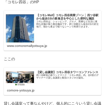
「コモレ四谷」のHP
【コモレMall】コモレ四谷商業ゾーン │ 四ツ谷駅
から徒歩2分の飲食店を中心とした便利な施設
コモレ四谷は、ショッピング、グルメ、医療など生活に便
利な店舗が揃う複合施設です。四ツ谷駅から徒歩2分の好立
地で、朝から夜まで様々なシーンで利用できます。
www.comoremallyotsuya.jp
ここの
【貸し会議室】コモレ四谷タワーコンファレンス
四ツ谷駅前の新ランドマーク「コモレ四谷」内。全6室のデ
ザイナーズ貸し会議室と配信スタジオが誕生。
comore-yotsuya.jp
貸し会議室って事なんやけど、個人的にこういう貸し会議