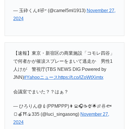
— 玉砕くんꉂ🤣𐤔 (@camel5ml1913)
November 27,
2024
【速報】東京・新宿区の商業施設「コモレ四谷」
で何者かが催涙スプレーをまいて逃走か 男性1
人けが 警視庁(TBS NEWS DIG Powered by
JNN)
#Yahooニュース
https://t.co/lZoWtXimtx
会議室でまいた？？はぁ？
— ひろりん@💉(PPMPPP)👩‍💻🎧☕️🍨🌟🍖🍜🐟
🍞🍎⛩🍙335 (@luci_singasong)
November 27,
2024