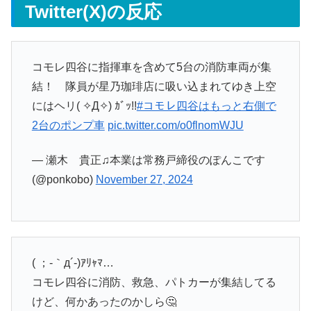
Twitter(X)の反応
コモレ四谷に指揮車を含めて5台の消防車両が集
結！ 隊員が星乃珈琲店に吸い込まれてゆき上空
にはヘリ( ✧Д✧) ｶﾞｯ!!
#コモレ四谷はもっと右側で
2台のポンプ車
pic.twitter.com/o0flnomWJU
— 瀬木 貴正♫本業は常務戸締役のぽんこです
(@ponkobo)
November 27, 2024
( ；-｀д´-)ｱﾘｬﾏ…
コモレ四谷に消防、救急、パトカーが集結してる
けど、何かあったのかしら🤔