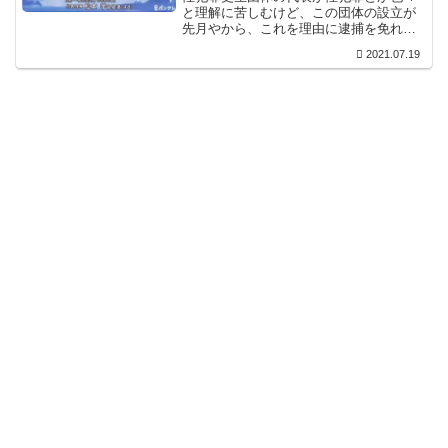
と理解に苦しむけど、この団体の設立が
先月やから、これを理由に逮捕を免れる
とか減刑とか目論んでたか？しかも、裸
2021.07.19
の動画を撮って契約書を書かせて同意を
装うとか、そういうのが性犯罪更生団体
の代表を名乗るってのは虫唾が走ります
な。