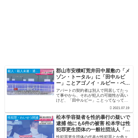
郡山市安積町荒井田中屋敷の「メ
殺人・殺人未遂・通り魔
ゾン・トータル」に「田中ルビ
ー」ことアゴノイ・ルビー・ベル
ヘルさんの遺体 殺人で捜査
アパートの契約者は別人で同居してたっ
て事やから、それが犯人の可能性が高い
けど、「田中ルビー」ことってなってる
のは日本人と結婚して日本国籍を持って
2021.07.19
る事なんやろか？それともフィリピンパ
ブとかでの源氏名？職業は「会社員」に
松本学容疑者を性的暴行の疑いで
性犯罪・わいせつ関連
なってるしなぁ。何ともよく分からんけ
逮捕 他にも6件の被害 松本学は性
ど、殺人事件なら1日も早く犯人を逮捕し
犯罪更生団体の一般社団法人「さ
て欲しいもんです。
なぎの樹」の代表
性犯罪更生団体の代表が性犯罪とか色々