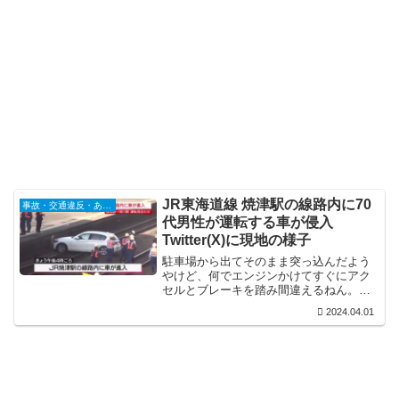
​​​JR東海道線 焼津駅の線路内に70
事故・交通違反・あおり運転
代男性が運転する車が侵入
Twitter(X)に現地の様子
駐車場から出てそのまま突っ込んだよう
やけど、何でエンジンかけてすぐにアク
セルとブレーキを踏み間違えるねん。エ
ンジンかける時はブレーキに足を置いて
2024.04.01
るやろ。こういう基本的な事が出来ん奴
が免許を持ってるってのがおかしいねん
な。