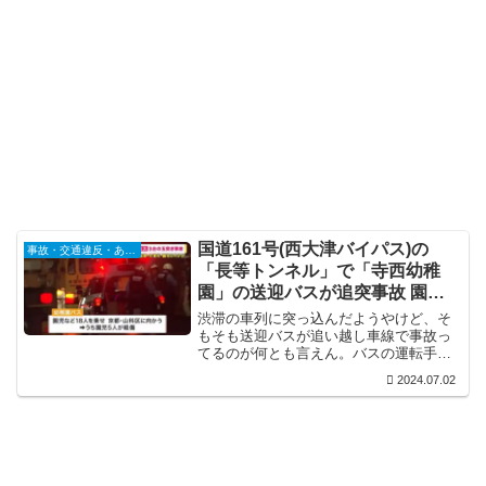
国道161号(西大津バイパス)の
事故・交通違反・あおり運転
「長等トンネル」で「寺西幼稚
園」の送迎バスが追突事故 園児5
人が軽傷 Twitter(X)に現地の様子
渋滞の車列に突っ込んだようやけど、そ
もそも送迎バスが追い越し車線で事故っ
てるのが何とも言えん。バスの運転手の
年齢が報道されとらんけど、送迎バスの
2024.07.02
運転手のほとんどが定年後のドライバー
なんで、今回もそうなんやろな。