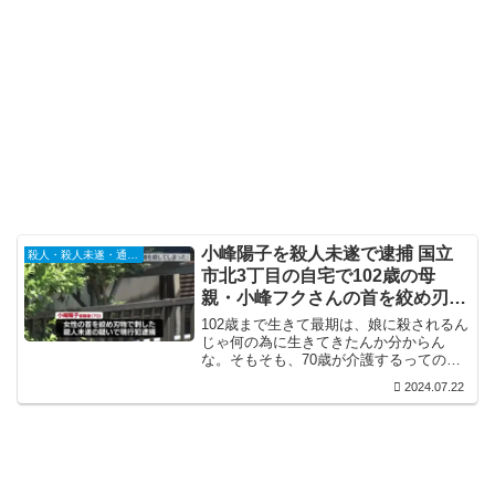
小峰陽子を殺人未遂で逮捕 国立
殺人・殺人未遂・通り魔
市北3丁目の自宅で102歳の母
親・小峰フクさんの首を絞め刃物
で刺す 「介護がきつくなった」
102歳まで生きて最期は、娘に殺されるん
じゃ何の為に生きてきたんか分からん
な。そもそも、70歳が介護するってのが
無理があるわけで、こういう犯罪をなく
2024.07.22
す為にも安楽死を認めるべきですわ。