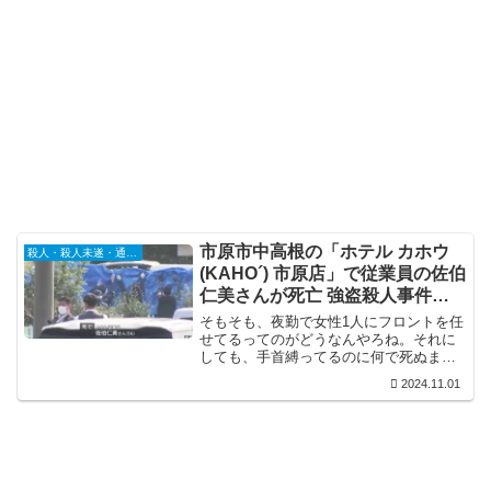
市原市中高根の「ホテル カホウ
殺人・殺人未遂・通り魔
(KAHO´) 市原店」で従業員の佐伯
仁美さんが死亡 強盗殺人事件と
して捜査
そもそも、夜勤で女性1人にフロントを任
せてるってのがどうなんやろね。それに
しても、手首縛ってるのに何で死ぬまで
暴行するんやろな。ほんま、こういうの
2024.11.01
は害獣認定して殺処分して欲しい。