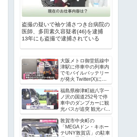
盗撮の疑いで袖ケ浦さつき台病院の
医師、多田素久容疑者(46)を逮捕
13年にも盗撮で逮捕されている
大阪メトロ御堂筋線中
津駅に停車中の列車内
でモバイルバッテリー
が発火 Twitter(X)に現
地の様子
福島県柳津町細八字一
ノ沢の国道252号で停
車中のダンプカーに観
光バスが追突 観光バス
の運転手が死亡
敦賀市中央町の
「MEGAドン・キホー
テUNY敦賀店」の駐車