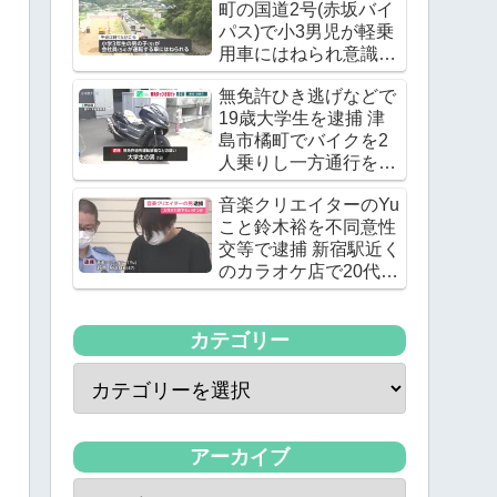
町の国道2号(赤坂バイ
パス)で小3男児が軽乗
用車にはねられ意識不
明の重体
無免許ひき逃げなどで
19歳大学生を逮捕 津
島市橘町でバイクを2
人乗りし一方通行を逆
走 ワンボックスカーと
音楽クリエイターのYu
衝突し逃走
こと鈴木裕を不同意性
交等で逮捕 新宿駅近く
のカラオケ店で20代の
女優の下半身を触る
カテゴリー
アーカイブ