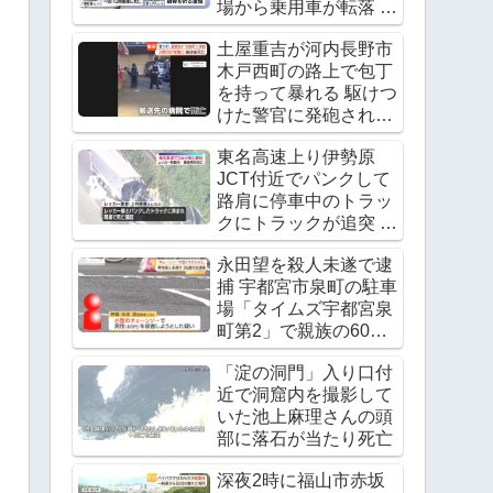
場から乗用車が転落 運
転手の飯田諭さんが死
土屋重吉が河内長野市
亡 Twitter(X)に現地の
木戸西町の路上で包丁
様子
を持って暴れる 駆けつ
けた警官に発砲され死
亡
東名高速上り伊勢原
JCT付近でパンクして
路肩に停車中のトラッ
クにトラックが追突 レ
ッカー作業中の上村貴
永田望を殺人未遂で逮
重さんが死亡
捕 宇都宮市泉町の駐車
Twitter(X)に現地の様子
場「タイムズ宇都宮泉
町第2」で親族の60代
男性の腹をチェーンソ
「淀の洞門」入り口付
ーで刺す
近で洞窟内を撮影して
いた池上麻理さんの頭
部に落石が当たり死亡
深夜2時に福山市赤坂