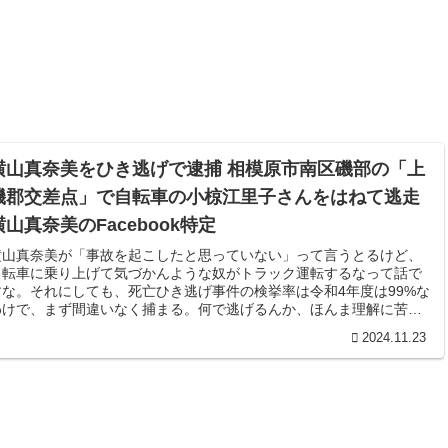
横山真奈美をひき逃げで逮捕 相模原市南区磯部の「上
磯郡交差点」で自転車の小椋江里子さんをはねて逃走
横山真奈美のFacebook特定
横山真奈美が「事故を起こしたと思っていない」って言うとるけど、
自転車に乗り上げて気づかんような奴がトラック運転するなって話で
すな。それにしても、死亡ひき逃げ事件の検挙率は令和4年度は99%な
わけで、まず間違いなく捕まる。何で逃げるんか、ほんま理解に苦し
む。
2024.11.23