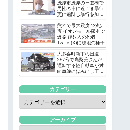
茂原市茂原の日進橋で
男性の車に近づき暴行
更に追跡し暴行を加え
る
熊本で最大震度7の地
震 イオンモール熊本で
爆発 複数人の死者
Twitter(X)に現地の様子
大多喜町新丁の国道
297号で高梨美さんが
運転する軽自動車が対
向車線にはみ出し正面
衝突 高梨美さんが死亡
カテゴリー
アーカイブ