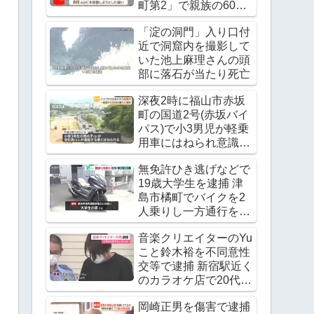
町第2」で親族の60代
男性の腹をチェーンソ
「淀の洞門」入り口付
ーで刺す
近で洞窟内を撮影して
いた池上麻理さんの頭
部に落石が当たり死亡
深夜2時に福山市赤坂
町の国道2号(赤坂バイ
パス)で小3男児が軽乗
用車にはねられ意識不
明の重体
無免許ひき逃げなどで
19歳大学生を逮捕 津
島市橘町でバイクを2
人乗りし一方通行を逆
走 ワンボックスカーと
音楽クリエイターのYu
衝突し逃走
こと鈴木裕を不同意性
交等で逮捕 新宿駅近く
のカラオケ店で20代の
女優の下半身を触る
岡崎正男を傷害で逮捕