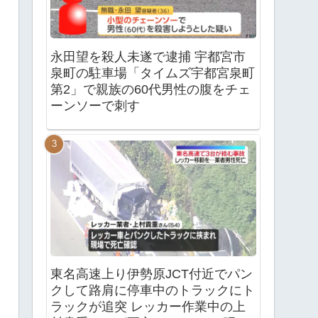
永田望を殺人未遂で逮捕 宇都宮市
泉町の駐車場「タイムズ宇都宮泉町
第2」で親族の60代男性の腹をチェ
ーンソーで刺す
東名高速上り伊勢原JCT付近でパン
クして路肩に停車中のトラックにト
ラックが追突 レッカー作業中の上