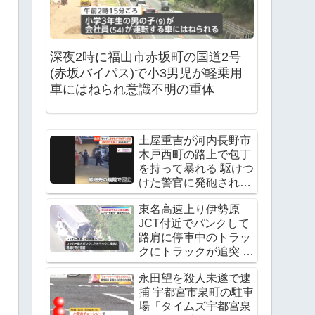
深夜2時に福山市赤坂町の国道2号
(赤坂バイパス)で小3男児が軽乗用
車にはねられ意識不明の重体
土屋重吉が河内長野市
木戸西町の路上で包丁
を持って暴れる 駆けつ
けた警官に発砲され死
亡
東名高速上り伊勢原
JCT付近でパンクして
路肩に停車中のトラッ
クにトラックが追突 レ
ッカー作業中の上村貴
永田望を殺人未遂で逮
重さんが死亡
捕 宇都宮市泉町の駐車
Twitter(X)に現地の様子
場「タイムズ宇都宮泉