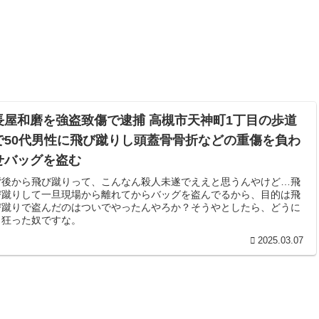
長屋和磨を強盗致傷で逮捕 高槻市天神町1丁目の歩道
で50代男性に飛び蹴りし頭蓋骨骨折などの重傷を負わ
せバッグを盗む
背後から飛び蹴りって、こんなん殺人未遂でええと思うんやけど…飛
び蹴りして一旦現場から離れてからバッグを盗んでるから、目的は飛
び蹴りで盗んだのはついでやったんやろか？そうやとしたら、どうに
も狂った奴ですな。
2025.03.07