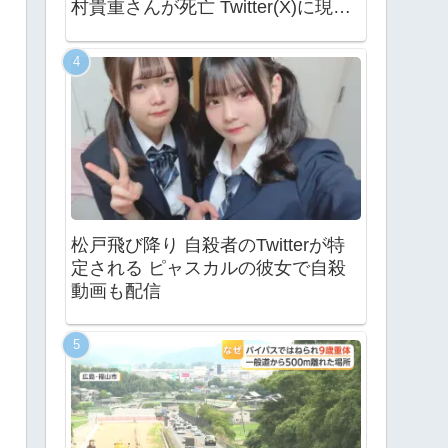
村貴重さんが死亡 Twitter(X)に現地
の様子
松戸飛び降り 自殺者のTwitterが特
定される ピャスカルの彼女で自殺
動画も配信