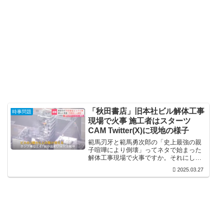
「秋田書店」旧本社ビル解体工事
時事問題
現場で火事 施工者はスターツ
CAM Twitter(X)に現地の様子
範馬刃牙と範馬勇次郎の「史上最強の親
子喧嘩により倒壊」ってネタで始まった
解体工事現場で火事ですか。それにして
も、溶剤やら何やら可燃物がようけある
2025.03.27
とはいえ、えらい勢いで燃えてますな。