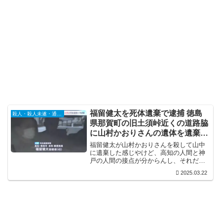
福留健太を死体遺棄で逮捕 徳島
殺人・殺人未遂・通り魔
県那賀町の旧土須峠近くの道路脇
に山村かおりさんの遺体を遺棄
殺害もほのめかかす
福留健太が山村かおりさんを殺して山中
に遺棄した感じやけど、高知の人間と神
戸の人間の接点が分からんし、それだけ
の距離があるのに何で殺意が湧くんかど
2025.03.22
うにも理解に苦しむな。遠距離やと恋愛
感情すら薄れて行くのに、殺意は薄れん
のやろか？