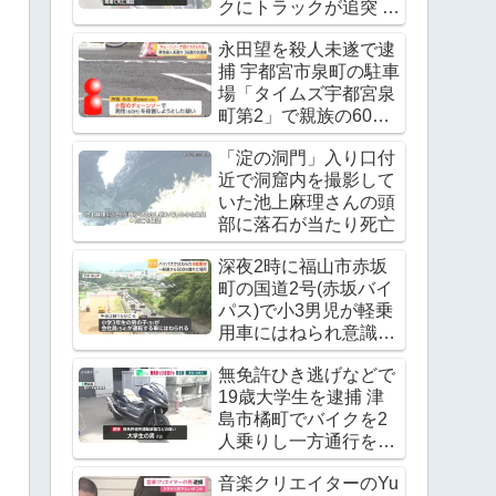
クにトラックが追突 レ
ッカー作業中の上村貴
永田望を殺人未遂で逮
重さんが死亡
捕 宇都宮市泉町の駐車
Twitter(X)に現地の様子
場「タイムズ宇都宮泉
町第2」で親族の60代
男性の腹をチェーンソ
「淀の洞門」入り口付
ーで刺す
近で洞窟内を撮影して
いた池上麻理さんの頭
部に落石が当たり死亡
深夜2時に福山市赤坂
町の国道2号(赤坂バイ
パス)で小3男児が軽乗
用車にはねられ意識不
明の重体
無免許ひき逃げなどで
19歳大学生を逮捕 津
島市橘町でバイクを2
人乗りし一方通行を逆
走 ワンボックスカーと
音楽クリエイターのYu
衝突し逃走