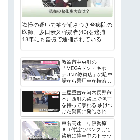
盗撮の疑いで袖ケ浦さつき台病院の
医師、多田素久容疑者(46)を逮捕
13年にも盗撮で逮捕されている
敦賀市中央町の
「MEGAドン・キホー
テUNY敦賀店」の駐車
場から乗用車が転落 運
転手の飯田諭さんが死
土屋重吉が河内長野市
亡 Twitter(X)に現地の
木戸西町の路上で包丁
様子
を持って暴れる 駆けつ
けた警官に発砲され死
亡
東名高速上り伊勢原
JCT付近でパンクして
路肩に停車中のトラッ