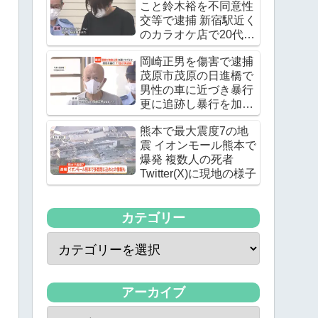
こと鈴木裕を不同意性
交等で逮捕 新宿駅近く
のカラオケ店で20代の
女優の下半身を触る
岡崎正男を傷害で逮捕
茂原市茂原の日進橋で
男性の車に近づき暴行
更に追跡し暴行を加え
る
熊本で最大震度7の地
震 イオンモール熊本で
爆発 複数人の死者
Twitter(X)に現地の様子
カテゴリー
アーカイブ