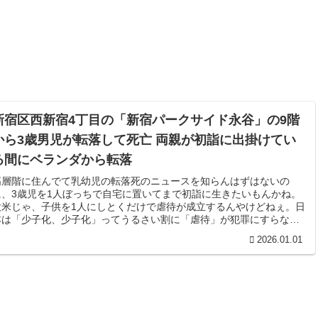
新宿区西新宿4丁目の「新宿パークサイド永谷」の9階
から3歳男児が転落して死亡 両親が初詣に出掛けてい
る間にベランダから転落
高層階に住んでて乳幼児の転落死のニュースを知らんはずはないの
に、3歳児を1人ぼっちで自宅に置いてまで初詣に生きたいもんかね。
欧米じゃ、子供を1人にしとくだけで虐待が成立するんやけどねぇ。日
本は「少子化、少子化」ってうるさい割に「虐待」が犯罪にすらなっ
てないし、子殺しですら罰が軽いからなぁ。ほんま、どうなってるん
2026.01.01
やろね。