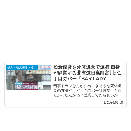
松倉俊彦を死体遺棄で逮捕 自身
殺人・殺人未遂・通り魔
が経営する北海道日高町富川北1
丁目のバー「BAR LADY
LUCK」の壁に20代女性の遺体を
刑事ドラマなんかに出てきそうな死体遺
遺棄
棄の方法やけど、このバーは営業しとら
んかったんかね？営業してたら臭いが酷
いと思うんやけど…
2026.01.10