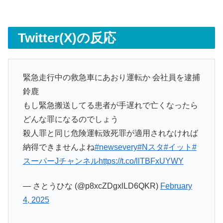
Twitter(X)の反応
緊急走行中の救急車にあおり運転か 会社員を逮捕
鈴鹿
もし緊急搬送してる患者が手遅れで亡くなったら
どんな罪になるのでしょう
殺人罪と同じ危険運転致死罪が適用されなければ
納得できませんよね
#newsevery
#Nスタ
#イット
#
スーパーJチャンネル
https://t.co/llTBFxUYWY
— さとうひな (@p8xcZDgxlLD6QKR)
February
4, 2025