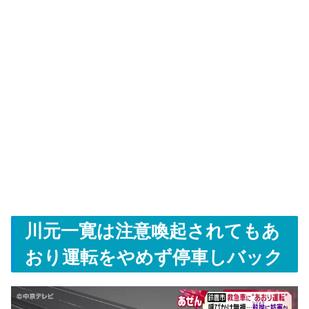
川元一寛は注意喚起されてもあ
おり運転をやめず停車しバック