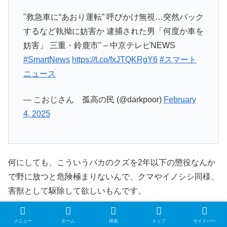
"救急車に“あおり運転” 呼びかけ無視…突然バック
するなど執拗に妨害か 逮捕された男「何度か車を
妨害」 三重・鈴鹿市" – 中京テレビNEWS
#SmartNews
https://t.co/fxJTQKRgY6
#スマート
ニュース
— こおじさん 孤高の民 (@darkpoor)
February
4, 2025
何にしても、こういうバカのクズを2年以下の懲役なんか
で野に放つと危険極まりないんで、クマやイノシシ同様、
害獣として駆除して欲しいもんです。
メニュー
ホーム
検索
トップ
サイドバー