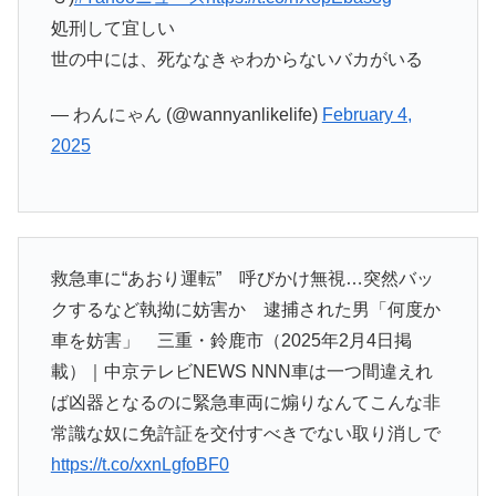
処刑して宜しい
世の中には、死ななきゃわからないバカがいる
— わんにゃん (@wannyanlikelife)
February 4,
2025
救急車に“あおり運転” 呼びかけ無視…突然バッ
クするなど執拗に妨害か 逮捕された男「何度か
車を妨害」 三重・鈴鹿市（2025年2月4日掲
載）｜中京テレビNEWS NNN車は一つ間違えれ
ば凶器となるのに緊急車両に煽りなんてこんな非
常識な奴に免許証を交付すべきでない取り消しで
https://t.co/xxnLgfoBF0