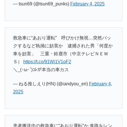
— tsun69 (@tsun69_punks)
February 4, 2025
救急車に“あおり運転” 呼びかけ無視…突然バッ
クするなど執拗に妨害か 逮捕された男「何度か
車を妨害」 三重・鈴鹿市（中京テレビＮＥＷ
Ｓ）
https://t.co/91Wi1V1oF2
＼_(･ω･`)ｺﾚが本当の車カス
— ねる推しえり(HN) (@iandyou_eri)
February 4,
2025
患者搬送中の救急車に“あおり運転”か 進路をレン