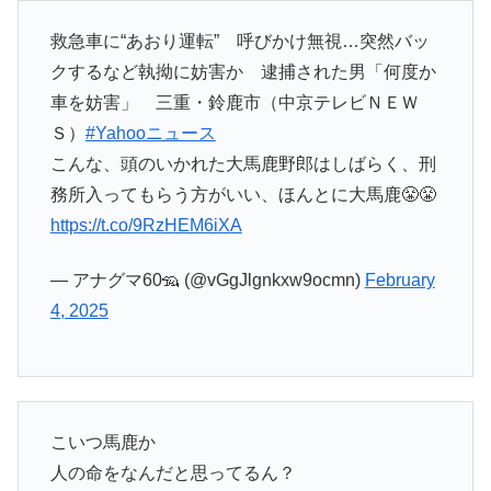
救急車に“あおり運転” 呼びかけ無視…突然バッ
クするなど執拗に妨害か 逮捕された男「何度か
車を妨害」 三重・鈴鹿市（中京テレビＮＥＷ
Ｓ）
#Yahooニュース
こんな、頭のいかれた大馬鹿野郎はしばらく、刑
務所入ってもらう方がいい、ほんとに大馬鹿😤😤
https://t.co/9RzHEM6iXA
— アナグマ60🦡 (@vGgJlgnkxw9ocmn)
February
4, 2025
こいつ馬鹿か
人の命をなんだと思ってるん？