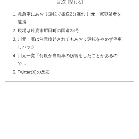
目次
救急車にあおり運転で搬送2分遅れ 川元一寛容疑者を
逮捕
現場は鈴鹿市肥田町の国道23号
川元一寛は注意喚起されてもあおり運転をやめず停車
しバック
川元一寛「何度か自動車の妨害をしたことがあるの
で…」
Twitter(X)の反応