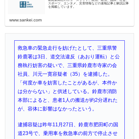
スポーツ、エンタメ、災害情報などの速報記事と解説記事
を掲載しています。
www.sankei.com
救急車の緊急走行を妨げたとして、三重県警
鈴鹿署は3日、道交法違反（あおり運転）と公
務執行妨害の疑いで、三重県鈴鹿市寺家の会
社員、川元一寛容疑者（35）を逮捕した。
「何度か車を妨害したことがあるが、本件か
は分からない」と供述している。鈴鹿市消防
本部によると、患者1人の搬送が約2分遅れた
が、容体に影響はなかったという。
逮捕容疑は昨年11月27日、鈴鹿市肥田町の国
道23号で、乗用車を救急車の前方で停止させ