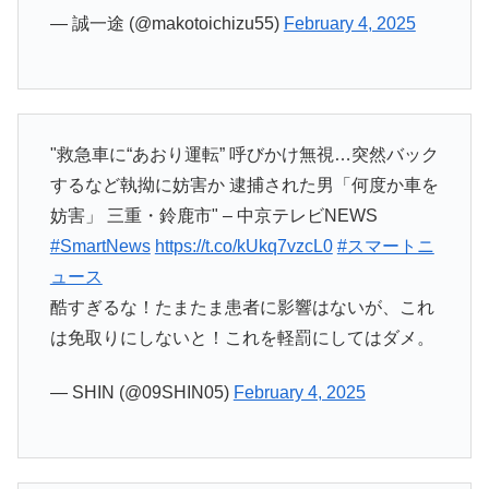
— 誠一途 (@makotoichizu55)
February 4, 2025
"救急車に“あおり運転” 呼びかけ無視…突然バック
するなど執拗に妨害か 逮捕された男「何度か車を
妨害」 三重・鈴鹿市" – 中京テレビNEWS
#SmartNews
https://t.co/kUkq7vzcL0
#スマートニ
ュース
酷すぎるな！たまたま患者に影響はないが、これ
は免取りにしないと！これを軽罰にしてはダメ。
— SHIN (@09SHIN05)
February 4, 2025