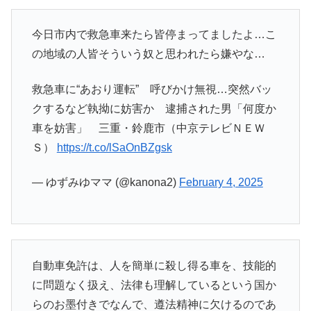
今日市内で救急車来たら皆停まってましたよ…こ
の地域の人皆そういう奴と思われたら嫌やな…
救急車に“あおり運転” 呼びかけ無視…突然バッ
クするなど執拗に妨害か 逮捕された男「何度か
車を妨害」 三重・鈴鹿市（中京テレビＮＥＷ
Ｓ）
https://t.co/lSaOnBZgsk
— ゆずみゆママ (@kanona2)
February 4, 2025
自動車免許は、人を簡単に殺し得る車を、技能的
に問題なく扱え、法律も理解しているという国か
らのお墨付きでなんで、遵法精神に欠けるのであ