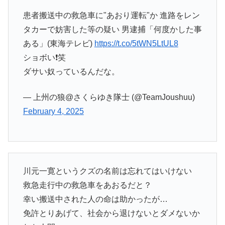
患者搬送中の救急車に"あおり運転"か 進路をレン
タカーで妨害した等の疑い 男逮捕「何度かした事
ある」(東海テレビ)
https://t.co/5tWN5LtUL8
ショボい❗笑
ダサい奴っているんだな。
— 上州の狼@さくらゆき隊士 (@TeamJoushuu)
February 4, 2025
川元一寛というクズの名前は忘れてはいけない
救急走行中の救急車をあおるだと？
幸い搬送中された人の命は助かったが…
免許とりあげて、社会から退けないとダメないか