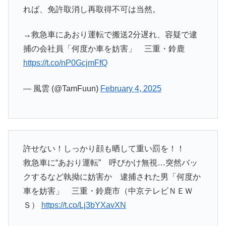
れば、免許取消し再取得不可は当然。
→救急車にあおり運転で搬送2分遅れ、容疑で逮
捕の会社員「何度か車を妨害」 三重・鈴鹿
https://t.co/nP0GcjmFfQ
— 風雲 (@TamFuun)
February 4, 2025
許せない！しっかり顔も晒して重い罰を！！
救急車に“あおり運転” 呼びかけ無視…突然バッ
クするなど執拗に妨害か 逮捕された男「何度か
車を妨害」 三重・鈴鹿市（中京テレビＮＥＷ
Ｓ）
https://t.co/Lj3bYXavXN