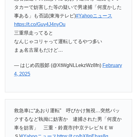
タカーで妨害した等の疑いで男逮捕「何度かした
事ある」も否認(東海テレビ)
#Yahooニュース
https://t.co/Guy4J4nyOu
三重県走ってると
なんじゃコリャって運転してるやつ多い
まぁ名古屋もだけど…
— はじめ四股郞 (@XtWgNLLekzWz8fn)
February
4, 2025
救急車に“あおり運転” 呼びかけ無視…突然バッ
クするなど執拗に妨害か 逮捕された男「何度か
車を妨害」 三重・鈴鹿市(中京テレビＮＥＷ
Ｓ)
#Yahooニュース
https://t.co/hX8pEbas8g