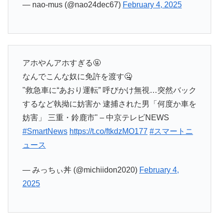
— nao-mus (@nao24dec67)
February 4, 2025
アホやんアホすぎる🤬
なんでこんな奴に免許を渡す🤐
"救急車に“あおり運転” 呼びかけ無視…突然バック
するなど執拗に妨害か 逮捕された男「何度か車を
妨害」 三重・鈴鹿市" – 中京テレビNEWS
#SmartNews
https://t.co/ftkdzMO177
#スマートニ
ュース
— みっちぃ丼 (@michiidon2020)
February 4,
2025