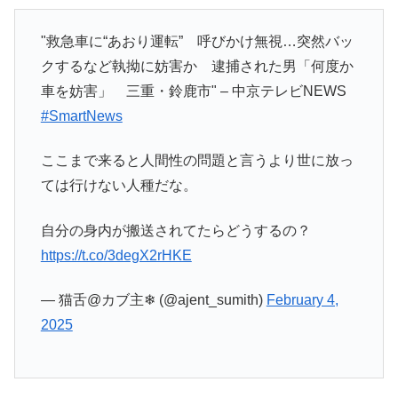
"救急車に“あおり運転” 呼びかけ無視…突然バッ
クするなど執拗に妨害か 逮捕された男「何度か
車を妨害」 三重・鈴鹿市" – 中京テレビNEWS
#SmartNews
ここまで来ると人間性の問題と言うより世に放っ
ては行けない人種だな。
自分の身内が搬送されてたらどうするの？
https://t.co/3degX2rHKE
— 猫舌@カブ主❄ (@ajent_sumith)
February 4,
2025