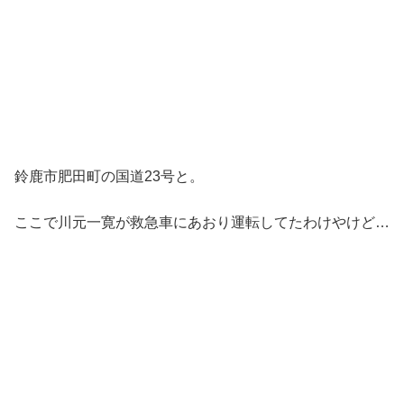
鈴鹿市肥田町の国道23号と。
ここで川元一寛が救急車にあおり運転してたわけやけど…