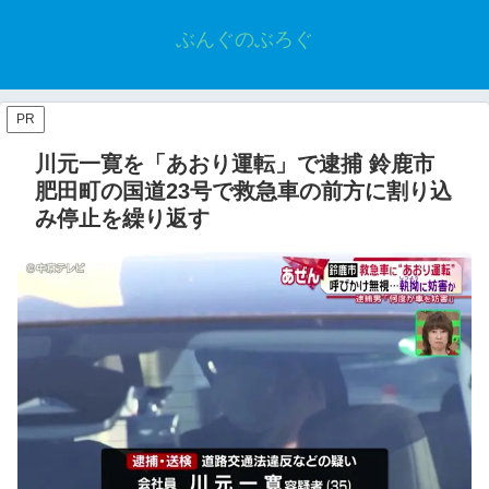
ぶんぐのぶろぐ
PR
川元一寛を「あおり運転」で逮捕 鈴鹿市
肥田町の国道23号で救急車の前方に割り込
み停止を繰り返す