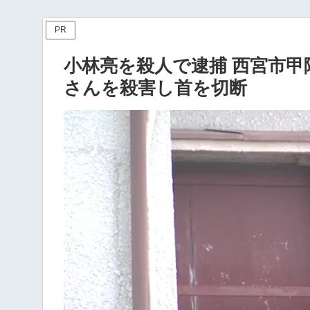
PR
小林亮を殺人で逮捕 西宮市
さんを殺害し首を切断