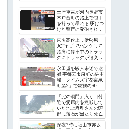
土屋重吉が河内長野市
木戸西町の路上で包丁
を持って暴れる 駆けつ
けた警官に発砲され死
亡
東名高速上り伊勢原
JCT付近でパンクして
路肩に停車中のトラッ
クにトラックが追突 レ
ッカー作業中の上村貴
永田望を殺人未遂で逮
重さんが死亡
捕 宇都宮市泉町の駐車
Twitter(X)に現地の様子
場「タイムズ宇都宮泉
町第2」で親族の60代
男性の腹をチェーンソ
「淀の洞門」入り口付
ーで刺す
近で洞窟内を撮影して
いた池上麻理さんの頭
部に落石が当たり死亡
深夜2時に福山市赤坂