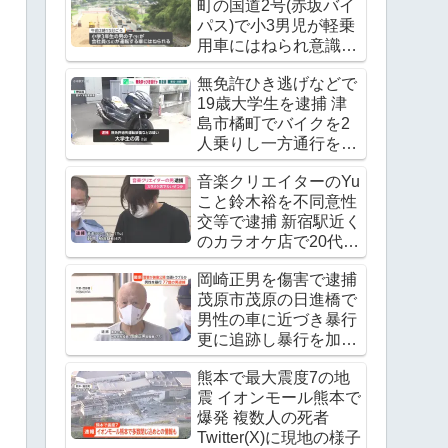
町の国道2号(赤坂バイ
パス)で小3男児が軽乗
用車にはねられ意識不
明の重体
無免許ひき逃げなどで
19歳大学生を逮捕 津
島市橘町でバイクを2
人乗りし一方通行を逆
走 ワンボックスカーと
音楽クリエイターのYu
衝突し逃走
こと鈴木裕を不同意性
交等で逮捕 新宿駅近く
のカラオケ店で20代の
女優の下半身を触る
岡崎正男を傷害で逮捕
茂原市茂原の日進橋で
男性の車に近づき暴行
更に追跡し暴行を加え
る
熊本で最大震度7の地
震 イオンモール熊本で
爆発 複数人の死者
Twitter(X)に現地の様子