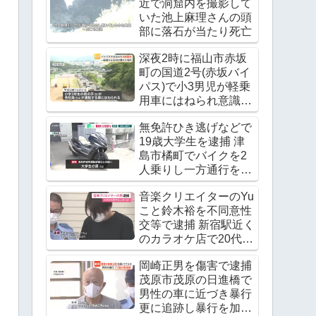
近で洞窟内を撮影して
いた池上麻理さんの頭
部に落石が当たり死亡
深夜2時に福山市赤坂
町の国道2号(赤坂バイ
パス)で小3男児が軽乗
用車にはねられ意識不
明の重体
無免許ひき逃げなどで
19歳大学生を逮捕 津
島市橘町でバイクを2
人乗りし一方通行を逆
走 ワンボックスカーと
音楽クリエイターのYu
衝突し逃走
こと鈴木裕を不同意性
交等で逮捕 新宿駅近く
のカラオケ店で20代の
女優の下半身を触る
岡崎正男を傷害で逮捕
茂原市茂原の日進橋で
男性の車に近づき暴行
更に追跡し暴行を加え