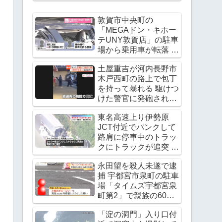
敦賀市中央町の
「MEGAドン・キホー
テUNY敦賀店」の駐車
場から乗用車が転落 運
転手の飯田諭さんが死
土屋重吉が河内長野市
亡 Twitter(X)に現地の
木戸西町の路上で包丁
様子
を持って暴れる 駆けつ
けた警官に発砲され死
亡
東名高速上り伊勢原
JCT付近でパンクして
路肩に停車中のトラッ
クにトラックが追突 レ
ッカー作業中の上村貴
永田望を殺人未遂で逮
重さんが死亡
捕 宇都宮市泉町の駐車
Twitter(X)に現地の様子
場「タイムズ宇都宮泉
町第2」で親族の60代
男性の腹をチェーンソ
「淀の洞門」入り口付
ーで刺す