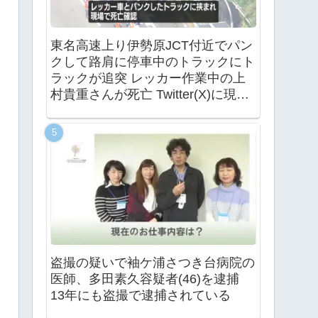
東名高速上り伊勢原JCT付近でパン
クして路肩に停車中のトラックにト
ラックが追突 レッカー作業中の上
村貴重さんが死亡 Twitter(X)に現地
の様子
盗撮の疑いで袖ケ浦さつき台病院の
医師、多田素久容疑者(46)を逮捕
13年にも盗撮で逮捕されている