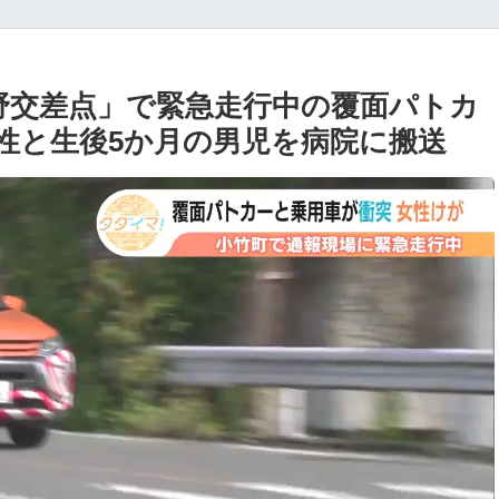
野交差点」で緊急走行中の覆面パトカ
性と生後5か月の男児を病院に搬送