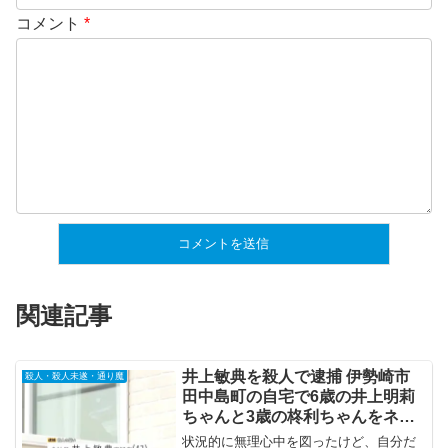
コメント
*
関連記事
井上敏典を殺人で逮捕 伊勢崎市
殺人・殺人未遂・通り魔
田中島町の自宅で6歳の井上明莉
ちゃんと3歳の柊利ちゃんをネク
タイで絞め殺す
状況的に無理心中を図ったけど、自分だ