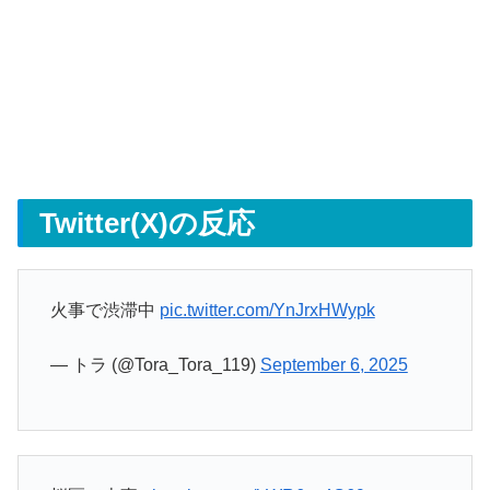
Twitter(X)の反応
火事で渋滞中
pic.twitter.com/YnJrxHWypk
— トラ (@Tora_Tora_119)
September 6, 2025