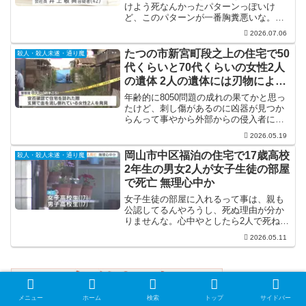
けよう死なんかったパターンっぽいけ
ど、このパターンが一番胸糞悪いな。そ
れにしても、帰宅して子供が亡くなって
2026.07.06
るのを発見した奥さんが不憫でならん。
たつの市新宮町段之上の住宅で50
殺人・殺人未遂・通り魔
代くらいと70代くらいの女性2人
の遺体 2人の遺体には刃物による
刺し傷
年齢的に8050問題の成れの果てかと思っ
たけど、刺し傷があるのに凶器が見つか
らんって事やから外部からの侵入者によ
る犯行って事か。豪邸やないからトクリ
2026.05.19
ュウに狙われた可能性は低そうやけど、
そうなると顔見知りの犯行になりそうで
岡山市中区福泊の住宅で17歳高校
殺人・殺人未遂・通り魔
すな。それにしても、刃傷沙汰が多過ぎ
2年生の男女2人が女子生徒の部屋
る。
で死亡 無理心中か
女子生徒の部屋に入れるって事は、親も
公認してるんやろうし、死ぬ理由が分か
りませんな。心中やとしたら2人で死ねる
ほどの両思いなわけで、そんな状態で
2026.05.11
「死」を選ぶってのがますます分かりま
せんな。
メニュー
ホーム
検索
トップ
サイドバー