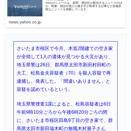
Yahoo!ニュースは、新聞・通信社が配信するニュースのほ
か、映像、雑誌や個人の書き手が執筆する記事など多種多
様なニュースを掲載しています。
news.yahoo.co.jp
さいたま市桜区で今月、木造2階建ての空き家
が全焼して1人の遺体が見つかる火災があり、
埼玉県警は26日、群馬県太田市新田村田町の
大工、松島金夫容疑者（70）を殺人容疑で再
逮捕し、発表した。「間違いありません」と
容疑を認めているという。
埼玉県警捜査1課によると、松島容疑者は6日
午前9時10分ごろから午後6時20分ごろの間
に、さいたま市桜区田島9丁目の空き家で、群
馬県太田市新田瑞木町の無職木村展子さん