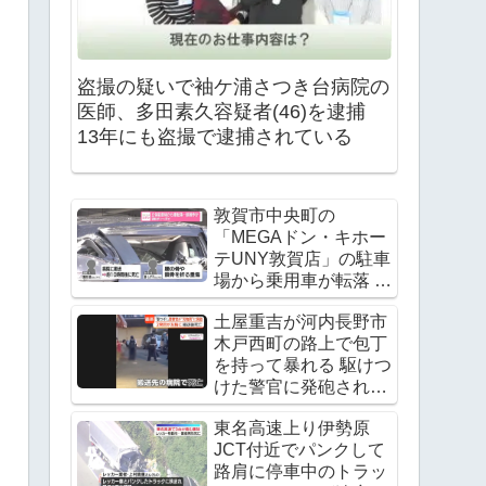
盗撮の疑いで袖ケ浦さつき台病院の
医師、多田素久容疑者(46)を逮捕
13年にも盗撮で逮捕されている
敦賀市中央町の
「MEGAドン・キホー
テUNY敦賀店」の駐車
場から乗用車が転落 運
転手の飯田諭さんが死
土屋重吉が河内長野市
亡 Twitter(X)に現地の
木戸西町の路上で包丁
様子
を持って暴れる 駆けつ
けた警官に発砲され死
亡
東名高速上り伊勢原
JCT付近でパンクして
路肩に停車中のトラッ