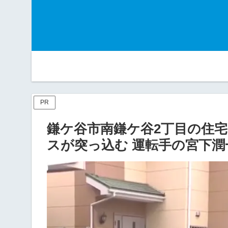
PR
鎌ケ谷市南鎌ケ谷2丁目の住
スが突っ込む 運転手の宮下