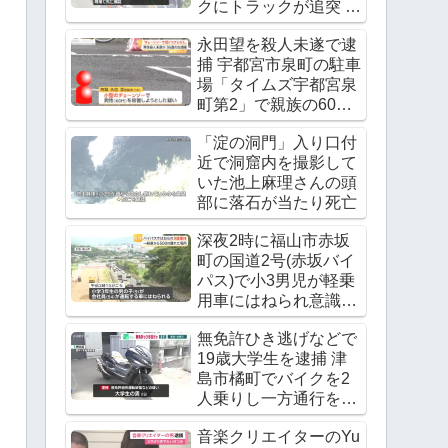
クにトラックが追突 レ
ッカー作業中の上村貴
永田望を殺人未遂で逮
重さんが死亡
捕 宇都宮市泉町の駐車
Twitter(X)に現地の様子
場「タイムズ宇都宮泉
町第2」で親族の60代
男性の腹をチェーンソ
「淀の洞門」入り口付
ーで刺す
近で洞窟内を撮影して
いた池上麻理さんの頭
部に落石が当たり死亡
深夜2時に福山市赤坂
町の国道2号(赤坂バイ
パス)で小3男児が軽乗
用車にはねられ意識不
明の重体
無免許ひき逃げなどで
19歳大学生を逮捕 津
島市橘町でバイクを2
人乗りし一方通行を逆
走 ワンボックスカーと
音楽クリエイターのYu
衝突し逃走