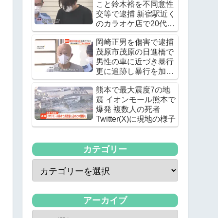
こと鈴木裕を不同意性
交等で逮捕 新宿駅近く
のカラオケ店で20代の
女優の下半身を触る
岡崎正男を傷害で逮捕
茂原市茂原の日進橋で
男性の車に近づき暴行
更に追跡し暴行を加え
る
熊本で最大震度7の地
震 イオンモール熊本で
爆発 複数人の死者
Twitter(X)に現地の様子
カテゴリー
アーカイブ