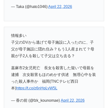
— Taka (@hato1046)
April 22, 2026
情報多い
子父のDVから逃げて母子施設に入ったのに、子
父が母子施設に隠れ住み？もう1人産まれて？母
親が子2人を殺して子父は立ち去る？
嘉麻市2女児死亡 長女を殺害した疑いで母親を
逮捕 次女殺害もほのめかす供述 無理心中を装
った殺人事件か 福岡(TNCテレビ西日
本)
https://t.co/z6nHpLyW5L
— 香の前 (@fzk_kounomae)
April 22, 2026