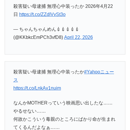
殺害疑い母逮捕 無理心中装ったか 2026年4月22
日
https://t.co/ZZdIVvSt3o
— ちゃんちゃんめん💉💉💉💉💉
(@KKbkcEmPCh3vfD8)
April 22, 2026
殺害疑い母逮捕 無理心中装ったか
#Yahooニュー
ス
https://t.co/LnkAv1nuim
なんかMOTHERっていう映画思い出したな……
やるせない……
何故かこういう毒親のところにばかり命が生まれ
てくるんだよなぁ……