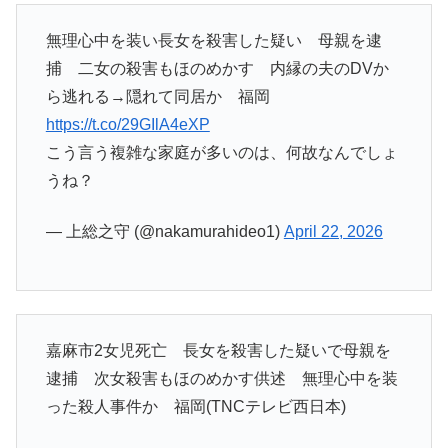
無理心中を装い長女を殺害した疑い 母親を逮
捕 二女の殺害もほのめかす 内縁の夫のDVか
ら逃れる→隠れて同居か 福岡
https://t.co/29GIlA4eXP
こう言う複雑な家庭が多いのは、何故なんでしょ
うね？
— 上総之守 (@nakamurahideo1)
April 22, 2026
嘉麻市2女児死亡 長女を殺害した疑いで母親を
逮捕 次女殺害もほのめかす供述 無理心中を装
った殺人事件か 福岡(TNCテレビ西日本)