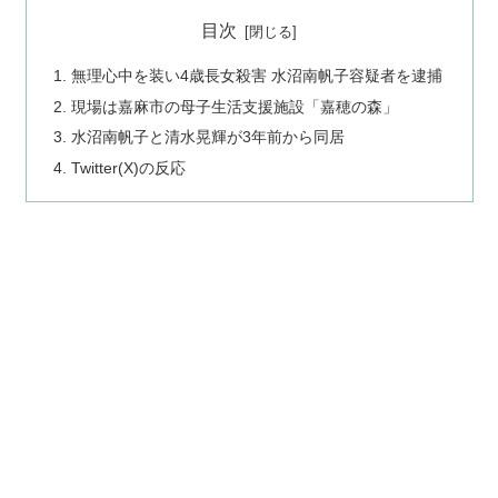
目次
無理心中を装い4歳長女殺害 水沼南帆子容疑者を逮捕
現場は嘉麻市の母子生活支援施設「嘉穂の森」
水沼南帆子と清水晃輝が3年前から同居
Twitter(X)の反応