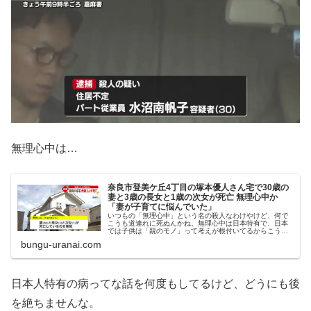
無理心中は…
奈良市登美ケ丘4丁目の塚本優人さん宅で30歳の
妻と3歳の長女と1歳の次女が死亡 無理心中か
「妻が子育てに悩んでいた」
いつもの「無理心中」という名の殺人なわけやけど、何で
こうも道連れに死ぬんかね。無理心中は日本特有で、日本
では子供は「親のモノ」って考えが根付いてるからこうな
るって話やけど、昔ならいざ知らず、今は親はなくとも子
bungu-uranai.com
は育つ環境は整えてられてるわけで...
日本人特有の病ってな話を何度もしてるけど、どうにも後
を絶ちませんな。