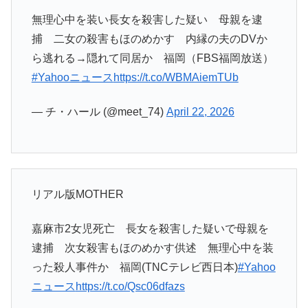
無理心中を装い長女を殺害した疑い 母親を逮
捕 二女の殺害もほのめかす 内縁の夫のDVか
ら逃れる→隠れて同居か 福岡（FBS福岡放送）
#Yahooニュース
https://t.co/WBMAiemTUb
— チ・ハール (@meet_74)
April 22, 2026
リアル版MOTHER
嘉麻市2女児死亡 長女を殺害した疑いで母親を
逮捕 次女殺害もほのめかす供述 無理心中を装
った殺人事件か 福岡(TNCテレビ西日本)
#Yahoo
ニュース
https://t.co/Qsc06dfazs