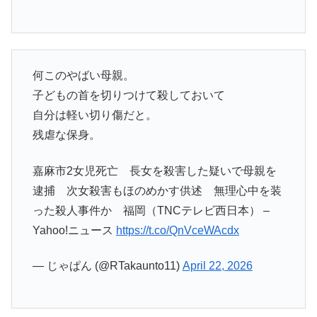
何このやばい母親。
子どもの首を切りつけて殺しておいて
自分は軽い切り傷だと。
残虐な保身。
嘉麻市2女児死亡 長女を殺害した疑いで母親を
逮捕 次女殺害もほのめかす供述 無理心中を装
った殺人事件か 福岡（TNCテレビ西日本） –
Yahoo!ニュース
https://t.co/QnVceWAcdx
— じゃぱん (@RTakaunto11)
April 22, 2026