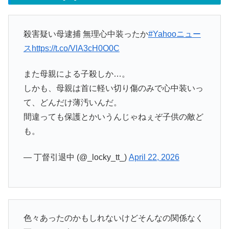
殺害疑い母逮捕 無理心中装ったか
#Yahooニュー
ス
https://t.co/VlA3cH0O0C
また母親による子殺しか…。
しかも、母親は首に軽い切り傷のみで心中装いっ
て、どんだけ薄汚いんだ。
間違っても保護とかいうんじゃねぇぞ子供の敵ど
も。
— 丁督引退中 (@_locky_tt_)
April 22, 2026
色々あったのかもしれないけどそんなの関係なく