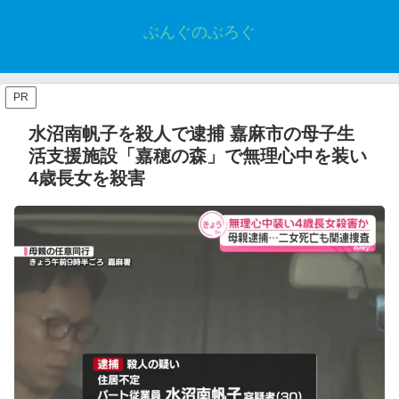
ぶんぐのぶろぐ
PR
水沼南帆子を殺人で逮捕 嘉麻市の母子生
活支援施設「嘉穂の森」で無理心中を装い
4歳長女を殺害