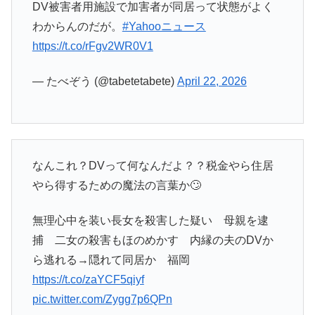
DV被害者用施設で加害者が同居って状態がよく
わからんのだが。
#Yahooニュース
https://t.co/rFgv2WR0V1
— たべぞう (@tabetetabete)
April 22, 2026
なんこれ？DVって何なんだよ？？税金やら住居
やら得するための魔法の言葉か🙄
無理心中を装い長女を殺害した疑い 母親を逮
捕 二女の殺害もほのめかす 内縁の夫のDVか
ら逃れる→隠れて同居か 福岡
https://t.co/zaYCF5qiyf
pic.twitter.com/Zygg7p6QPn