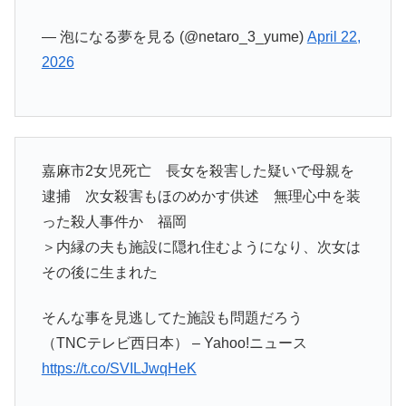
— 泡になる夢を見る (@netaro_3_yume)
April 22,
2026
嘉麻市2女児死亡 長女を殺害した疑いで母親を
逮捕 次女殺害もほのめかす供述 無理心中を装
った殺人事件か 福岡
＞内縁の夫も施設に隠れ住むようになり、次女は
その後に生まれた
そんな事を見逃してた施設も問題だろう
（TNCテレビ西日本） – Yahoo!ニュース
https://t.co/SVILJwqHeK