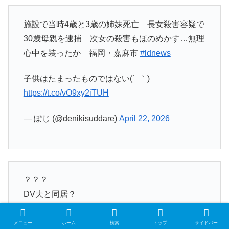
施設で当時4歳と3歳の姉妹死亡 長女殺害容疑で
30歳母親を逮捕 次女の殺害もほのめかす…無理
心中を装ったか 福岡・嘉麻市
#ldnews
子供はたまったものではない(´ｰ｀)
https://t.co/vO9xy2iTUH
— ぽじ (@denikisuddare)
April 22, 2026
？？？
DV夫と同居？
避難先で？？？
メニュー
ホーム
検索
トップ
サイドバー