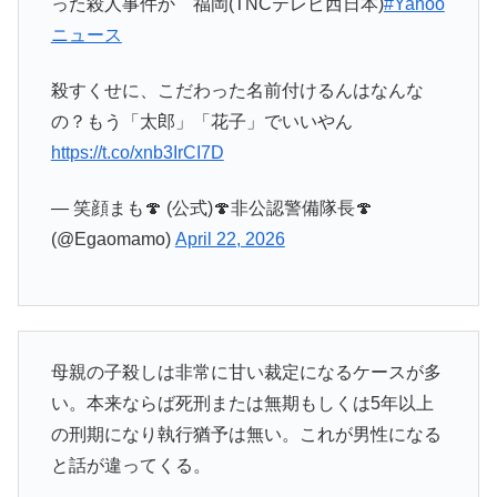
った殺人事件か 福岡(TNCテレビ西日本)
#Yahoo
ニュース
殺すくせに、こだわった名前付けるんはなんな
の？もう「太郎」「花子」でいいやん
https://t.co/xnb3IrCI7D
— 笑顔まも🍄 ︎︎︎︎︎︎(公式)🍄非公認警備隊長🍄
(@Egaomamo)
April 22, 2026
母親の子殺しは非常に甘い裁定になるケースが多
い。本来ならば死刑または無期もしくは5年以上
の刑期になり執行猶予は無い。これが男性になる
と話が違ってくる。