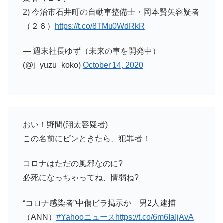
2) 今治市石井町の自動車整備士・岡本賢矢容疑者
（２６）
https://t.co/8TMu0WdRkR
— 週末社長ゆず（未来の車を開発中）
(@j_yuzu_koko)
October 14, 2020
おい！野間(翔太容疑者)
この名前にピンときたら、犯罪者！
コロナはただの風邪なのに?
必死になっちゃってね、情弱ね?
“コロナ感染者”中傷ビラ掲示か 男2人逮捕
（ANN）
#Yahooニュース
https://t.co/6m6IaIjAvA