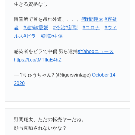
生きる資格なし
留置所で首を吊れ外道、、、、
#野間翔太
#容疑
者
#逮捕
#愛媛
#今治
#新型
#コロナ
#ウィ
ルス
#ビラ
#誹謗中傷
感染者をビラで中傷 男ら逮捕
#Yahooニュース
https://t.co/tMTfIqE4hZ
— ?りゅうちゃん? (@tigersvintage)
October 14,
2020
野間翔太、ただの転売ヤーだね。
顔写真晒されないかな？