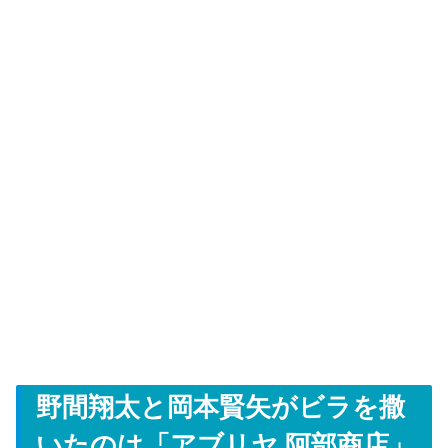
野間翔太と岡本賢矢がビラを撒
いたのは「アブリヤ 阿部商店」