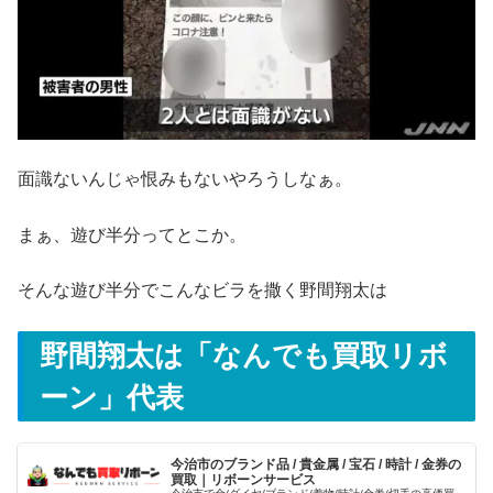
面識ないんじゃ恨みもないやろうしなぁ。
まぁ、遊び半分ってとこか。
そんな遊び半分でこんなビラを撒く野間翔太は
野間翔太は「なんでも買取リボ
ーン」代表
今治市のブランド品 / 貴金属 / 宝石 / 時計 / 金券の
買取｜リボーンサービス