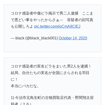
コロナ感染者中傷ビラ掲示で男二人逮捕 ここま
で悪どい事をやったからさぁ～ 容疑者の顔写真
も公開しろよ
pic.twitter.com/ioCmA8ClEJ
— black (@black_black001)
October 14, 2020
コロナ感染者の実名ビラをまいた男2人を逮捕！
結局、自分たちの実名が全国にさらされる羽目
に！
本当にバカだな。
1) 今治市北鳥生町の古物買取店代表・野間翔太容
疑者（２６）