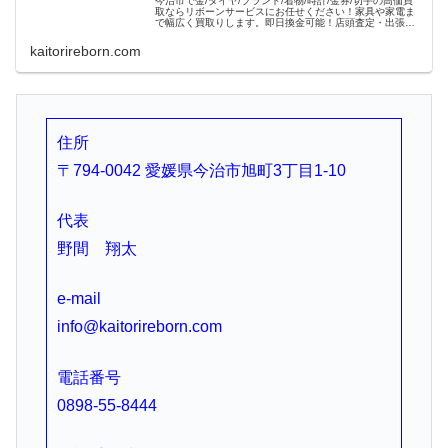
今治市で金/ダイヤ/ブランド/着物/時計/金券/切手の高価買
取ならリボーンサービスにお任せください！家具や家電ま
で幅広く買取りします。即日換金可能！店頭査定・出張査
定でもどちらでも大歓迎！ 経験豊富なバイヤーが､お客様
のご愛用されたお品物を...
kaitorireborn.com
住所
〒794-0042 愛媛県今治市旭町3丁目1-10
代表
野間 翔太
e-mail
info@kaitorireborn.com
電話番号
0898-55-8444