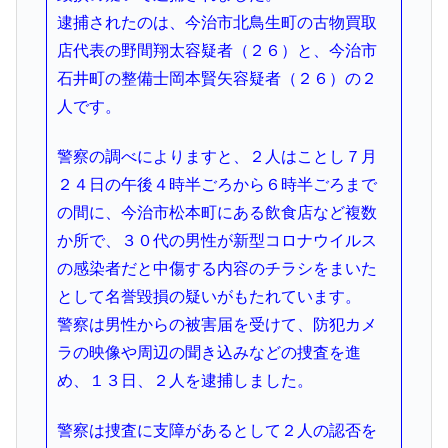
逮捕されたのは、今治市北鳥生町の古物買取
店代表の野間翔太容疑者（２６）と、今治市
石井町の整備士岡本賢矢容疑者（２６）の２
人です。
警察の調べによりますと、２人はことし７月
２４日の午後４時半ごろから６時半ごろまで
の間に、今治市松本町にある飲食店など複数
か所で、３０代の男性が新型コロナウイルス
の感染者だと中傷する内容のチラシをまいた
として名誉毀損の疑いがもたれています。
警察は男性からの被害届を受けて、防犯カメ
ラの映像や周辺の聞き込みなどの捜査を進
め、１３日、２人を逮捕しました。
警察は捜査に支障があるとして２人の認否を