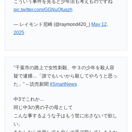
こういう事件を見ると少年法も考えものですね
pic.twitter.com/GGNuQfuqzh
— レイモンド尼崎 (@raymond420_)
May 12,
2025
"千葉市の路上で女性刺殺、中３の少年を殺人容
疑で逮捕…「誰でもいいから殺してやろうと思っ
た」" – 読売新聞
#SmartNews
中3でこれか…
同じ中3の男の子の母として
こんな事するような子はもう世に出さないで欲し
い。