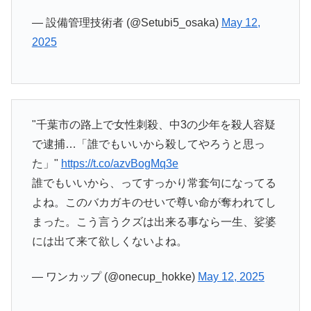
— 設備管理技術者 (@Setubi5_osaka)
May 12,
2025
"千葉市の路上で女性刺殺、中3の少年を殺人容疑
で逮捕…「誰でもいいから殺してやろうと思っ
た」"
https://t.co/azvBogMq3e
誰でもいいから、ってすっかり常套句になってる
よね。このバカガキのせいで尊い命が奪われてし
まった。こう言うクズは出来る事なら一生、娑婆
には出て来て欲しくないよね。
— ワンカップ (@onecup_hokke)
May 12, 2025