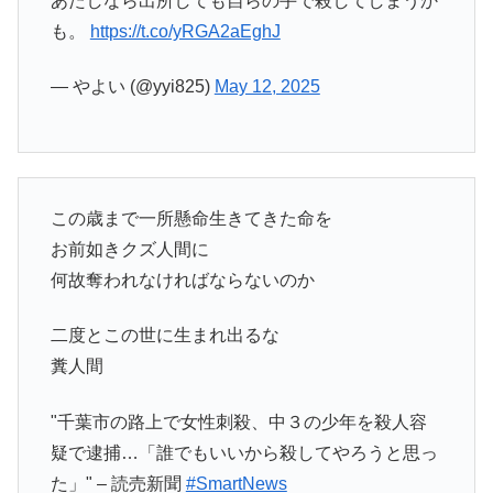
あたしなら出所しても自らの手で殺してしまうか
も。
https://t.co/yRGA2aEghJ
— やよい (@yyi825)
May 12, 2025
この歳まで一所懸命生きてきた命を
お前如きクズ人間に
何故奪われなければならないのか
二度とこの世に生まれ出るな
糞人間
"千葉市の路上で女性刺殺、中３の少年を殺人容
疑で逮捕…「誰でもいいから殺してやろうと思っ
た」" – 読売新聞
#SmartNews