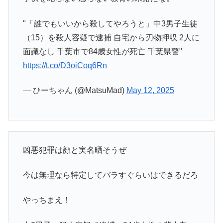
"「誰でもいいから殺してやろうと」中3男子生徒
（15）を殺人容疑で逮捕 自宅から刃物押収 2人に
面識なし 千葉市で84歳女性が死亡 千葉県警"
https://t.co/D3oiCoq6Rn
— ひーちゃん (@MatsuMad)
May 12, 2025
凶悪犯罪は顔と実名晒そうぜ
今は無理なら特定してバラすぐらいはできるだろ
やっちまえ！