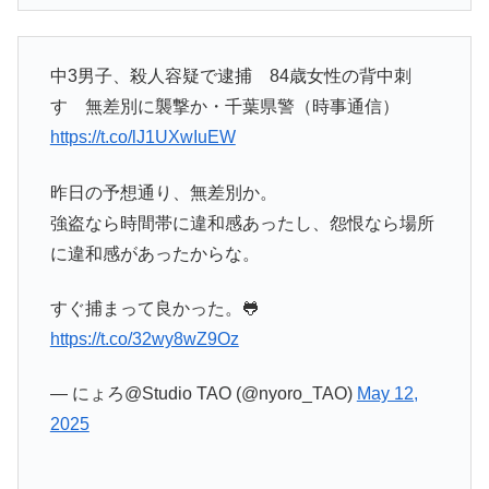
中3男子、殺人容疑で逮捕 84歳女性の背中刺
す 無差別に襲撃か・千葉県警（時事通信）
https://t.co/lJ1UXwIuEW
昨日の予想通り、無差別か。
強盗なら時間帯に違和感あったし、怨恨なら場所
に違和感があったからな。
すぐ捕まって良かった。🐸
https://t.co/32wy8wZ9Oz
— にょろ@Studio TAO (@nyoro_TAO)
May 12,
2025