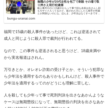
無職の少年が20代女性を包丁で刺殺 その場で取
り押さえ現行犯逮捕
殺人事件やのに15歳やからって事で顔も名前は出さんし顔
もモザイク入ってるけど、殺された方にしたら相手が何歳
とか関係ないのにな。ほんま、少年法はなくすべきです
わ。それにしても、包丁を持ち歩いて人を刺す事件が相次
bungu-uranai.com
いでるけど、こうなってくると包丁...
福岡で15歳の殺人事件があったけど、これは逆送されて
成人と同じように殺人罪で裁判が行われてる。
なので、この事件も逆送されると思うけど、18歳未満や
から実名報道はされん。
万引きとか、オレオレ詐欺の受け子とか、そういう犯罪な
ら少年法を適用するのもありかもしれんけど、殺人事件で
少年法を適用するってのがどうにも理解に苦しむ。
人を殺しても少年って事で死刑判決を出さなあかんような
ケースは無期懲役になって、無期懲役の判決を出さなあか