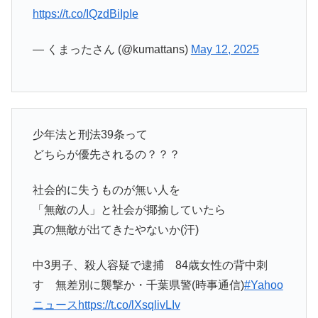
https://t.co/IQzdBiIpIe
— くまったさん (@kumattans)
May 12, 2025
少年法と刑法39条って
どちらが優先されるの？？？
社会的に失うものが無い人を
「無敵の人」と社会が揶揄していたら
真の無敵が出てきたやないか(汗)
中3男子、殺人容疑で逮捕 84歳女性の背中刺
す 無差別に襲撃か・千葉県警(時事通信)
#Yahoo
ニュース
https://t.co/lXsqlivLIv