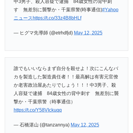
中3男子、殺人容疑で逮捕 84歳女性の背中刺
す 無差別に襲撃か・千葉県警(時事通信)
#Yahoo
ニュース
https://t.co/33z4B8bHLf
— ヒグマ先導師 (@etrhdfjd)
May 12, 2025
誰でもいいならまず自分を殺せよ！次にこんなバ
カを製造した製造責任者！！最高解は有害元官僚
か老害政治屋あたりでしょう！！！中3男子、殺
人容疑で逮捕 84歳女性の背中刺す 無差別に襲
撃か・千葉県警（時事通信）
https://t.co/Y58VIckuqq
— 石橋湛山 (@tanzannya)
May 12, 2025