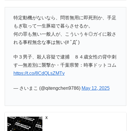
特定動機がないなら、問答無用に即死刑か、手足
もぎ取って一生豚箱で暮らさせるか。
何の罪も無い一般人が、こういうキ◎ガイに殺さ
れる事程無念な事は無い(# ﾟДﾟ)
中３男子、殺人容疑で逮捕 ８４歳女性の背中刺
す―無差別に襲撃か・千葉県警：時事ドットコム
https://t.co/8CdQLsZMTv
— さいまこ (@qitengchen9786)
May 12, 2025
X