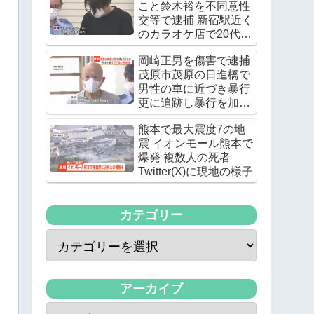
こと鈴木裕を不同意性
交等で逮捕 新宿駅近く
のカラオケ店で20代の
女優の下半身を触る
岡崎正男を傷害で逮捕
茂原市茂原の日進橋で
男性の車に近づき暴行
更に追跡し暴行を加え
る
熊本で最大震度7の地
震 イオンモール熊本で
爆発 複数人の死者
Twitter(X)に現地の様子
カテゴリー
アーカイブ