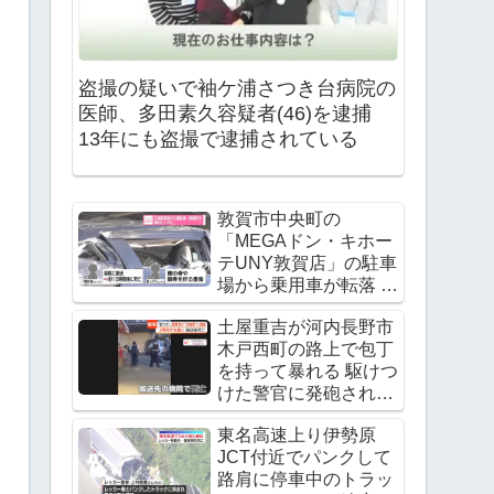
盗撮の疑いで袖ケ浦さつき台病院の
医師、多田素久容疑者(46)を逮捕
13年にも盗撮で逮捕されている
敦賀市中央町の
「MEGAドン・キホー
テUNY敦賀店」の駐車
場から乗用車が転落 運
転手の飯田諭さんが死
土屋重吉が河内長野市
亡 Twitter(X)に現地の
木戸西町の路上で包丁
様子
を持って暴れる 駆けつ
けた警官に発砲され死
亡
東名高速上り伊勢原
JCT付近でパンクして
路肩に停車中のトラッ