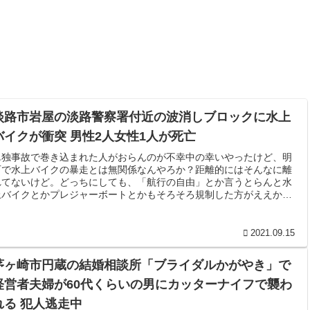
淡路市岩屋の淡路警察署付近の波消しブロックに水上
バイクが衝突 男性2人女性1人が死亡
単独事故で巻き込まれた人がおらんのが不幸中の幸いやったけど、明
石で水上バイクの暴走とは無関係なんやろか？距離的にはそんなに離
れてないけど。どっちにしても、「航行の自由」とか言うとらんと水
上バイクとかプレジャーボートとかもそろそろ規制した方がええかも
しれんな。
2021.09.15
茅ヶ崎市円蔵の結婚相談所「ブライダルかがやき」で
経営者夫婦が60代くらいの男にカッターナイフで襲わ
れる 犯人逃走中