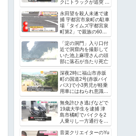
クにトラックが追突 レ
ッカー作業中の上村貴
永田望を殺人未遂で逮
重さんが死亡
捕 宇都宮市泉町の駐車
Twitter(X)に現地の様子
場「タイムズ宇都宮泉
町第2」で親族の60代
男性の腹をチェーンソ
「淀の洞門」入り口付
ーで刺す
近で洞窟内を撮影して
いた池上麻理さんの頭
部に落石が当たり死亡
深夜2時に福山市赤坂
町の国道2号(赤坂バイ
パス)で小3男児が軽乗
用車にはねられ意識不
明の重体
無免許ひき逃げなどで
19歳大学生を逮捕 津
島市橘町でバイクを2
人乗りし一方通行を逆
走 ワンボックスカーと
音楽クリエイターのYu
衝突し逃走