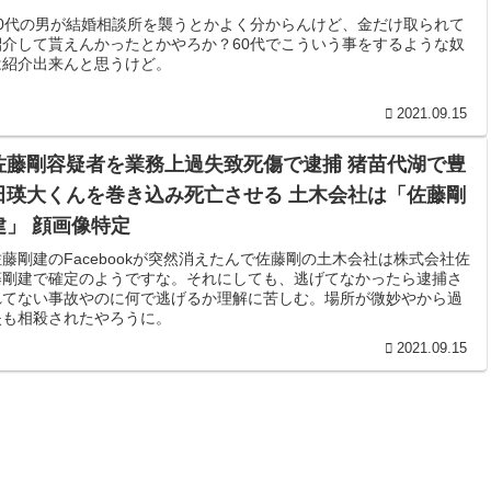
60代の男が結婚相談所を襲うとかよく分からんけど、金だけ取られて
紹介して貰えんかったとかやろか？60代でこういう事をするような奴
は紹介出来んと思うけど。
2021.09.15
佐藤剛容疑者を業務上過失致死傷で逮捕 猪苗代湖で豊
田瑛大くんを巻き込み死亡させる 土木会社は「佐藤剛
建」 顔画像特定
佐藤剛建のFacebookが突然消えたんで佐藤剛の土木会社は株式会社佐
藤剛建で確定のようですな。それにしても、逃げてなかったら逮捕さ
れてない事故やのに何で逃げるか理解に苦しむ。場所が微妙やから過
失も相殺されたやろうに。
2021.09.15