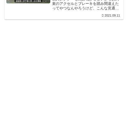
束のアクセルとブレーキを踏み間違えた
ってやつなんやろうけど、こんな見通し
の良い道路でこんな事故を起こすようじ
2021.09.11
ゃ運転するべきやないな。Twitter上には
女の子が泣いてるってな情報もあるけ
ど、意識不明の2人が回復する事を祈って
ます。