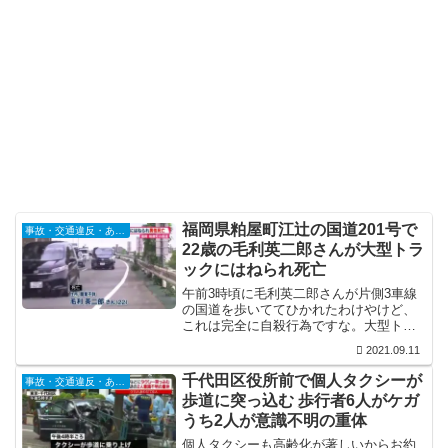
福岡県粕屋町江辻の国道201号で
事故・交通違反・あおり運転
22歳の毛利英二郎さんが大型トラ
ックにはねられ死亡
午前3時頃に毛利英二郎さんが片側3車線
の国道を歩いててひかれたわけやけど、
これは完全に自殺行為ですな。大型トラ
ックの運転手が不憫でならん。
2021.09.11
千代田区役所前で個人タクシーが
事故・交通違反・あおり運転
歩道に突っ込む 歩行者6人がケガ
うち2人が意識不明の重体
個人タクシーも高齢化が著しいからお約