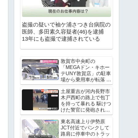
盗撮の疑いで袖ケ浦さつき台病院の
医師、多田素久容疑者(46)を逮捕
13年にも盗撮で逮捕されている
敦賀市中央町の
「MEGAドン・キホー
テUNY敦賀店」の駐車
場から乗用車が転落 運
転手の飯田諭さんが死
土屋重吉が河内長野市
亡 Twitter(X)に現地の
木戸西町の路上で包丁
様子
を持って暴れる 駆けつ
けた警官に発砲され死
亡
東名高速上り伊勢原
JCT付近でパンクして
路肩に停車中のトラッ