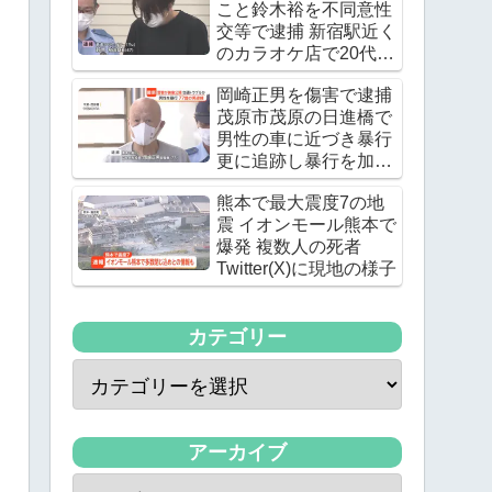
こと鈴木裕を不同意性
交等で逮捕 新宿駅近く
のカラオケ店で20代の
女優の下半身を触る
岡崎正男を傷害で逮捕
茂原市茂原の日進橋で
男性の車に近づき暴行
更に追跡し暴行を加え
る
熊本で最大震度7の地
震 イオンモール熊本で
爆発 複数人の死者
Twitter(X)に現地の様子
カテゴリー
アーカイブ