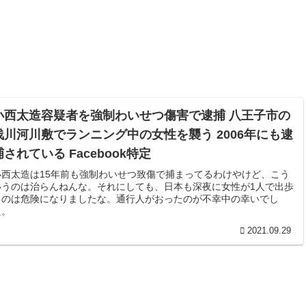
小西太造容疑者を強制わいせつ傷害で逮捕 八王子市の
浅川河川敷でランニング中の女性を襲う 2006年にも逮
捕されている Facebook特定
小西太造は15年前も強制わいせつ致傷で捕まってるわけやけど、こう
いうのは治らんねんな。それにしても、日本も深夜に女性が1人で出歩
くのは危険になりましたな。通行人がおったのが不幸中の幸いでし
た。
2021.09.29