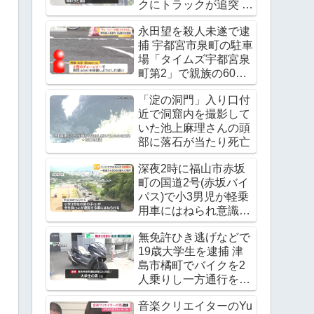
クにトラックが追突 レ
ッカー作業中の上村貴
永田望を殺人未遂で逮
重さんが死亡
捕 宇都宮市泉町の駐車
Twitter(X)に現地の様子
場「タイムズ宇都宮泉
町第2」で親族の60代
男性の腹をチェーンソ
「淀の洞門」入り口付
ーで刺す
近で洞窟内を撮影して
いた池上麻理さんの頭
部に落石が当たり死亡
深夜2時に福山市赤坂
町の国道2号(赤坂バイ
パス)で小3男児が軽乗
用車にはねられ意識不
明の重体
無免許ひき逃げなどで
19歳大学生を逮捕 津
島市橘町でバイクを2
人乗りし一方通行を逆
走 ワンボックスカーと
音楽クリエイターのYu
衝突し逃走