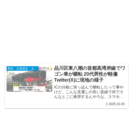
品川区東八潮の首都高湾岸線でワ
事故・交通違反・あおり運転
ゴン車が横転 20代男性が軽傷
Twitter(X)に現地の様子
ICの分岐に突っ込んで横転したって事や
けど、こんな見通しの良い直線で何でそ
んなとこに衝突するんやろな。スマホで
も眺めてたか？どっちにしても、そんな
2025.10.25
とこに突っ込むんじゃ運転する能力がな
いんで、とっとと免許を返納する事です
な。