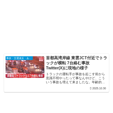
首都高湾岸線 東雲JCT付近でトラ
事故・交通違反・あおり運転
ックが横転 7台絡む事故
Twitter(X)に現地の様子
トラックの運転手が事故を起こす前から
意識不明やったって事なんやけど、こう
いう事故も増えて来ましたな。年齢的な
ものなのか、過重労働があかんのか、原
2025.10.30
因は色々あるんやろうけど、運転手が意
識なくしたら自動的に止るような仕組み
をつくって欲しいもんです。