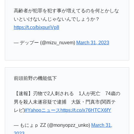
高齢者が犯罪を犯す事が増えてるのを何とかしな
いといけないんじゃないんでしょうか？
https://t.co/bixpuriVp8
— デップー (@mizu_nuvem)
March 31, 2023
前頭前野の機能低下
【速報】刃物で2人刺される 1人が死亡 74歳の
男を殺人未遂容疑で逮捕 大阪・門真市(関西テ
レビ)
#Yahooニュース
https://t.co/x76HTCX6fY
— もにょｐ ZZ (@monyopzz_unko)
March 31,
2023