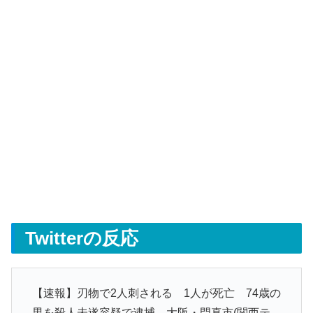
Twitterの反応
【速報】刃物で2人刺される 1人が死亡 74歳の
男を殺人未遂容疑で逮捕 大阪・門真市(関西テ