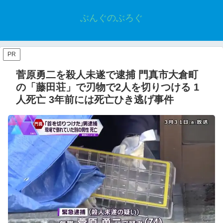
ぶんぐのぶろぐ
PR
菅原勇二を殺人未遂で逮捕 門真市大倉町
の「藤田荘」で刃物で2人を切りつける 1
人死亡 3年前には死亡ひき逃げ事件