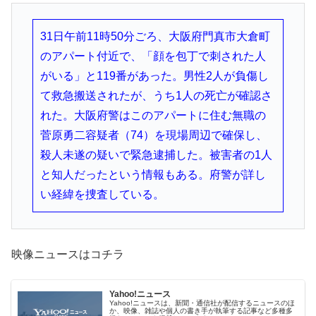
31日午前11時50分ごろ、大阪府門真市大倉町
のアパート付近で、「顔を包丁で刺された人
がいる」と119番があった。男性2人が負傷し
て救急搬送されたが、うち1人の死亡が確認さ
れた。大阪府警はこのアパートに住む無職の
菅原勇二容疑者（74）を現場周辺で確保し、
殺人未遂の疑いで緊急逮捕した。被害者の1人
と知人だったという情報もある。府警が詳し
い経緯を捜査している。
映像ニュースはコチラ
Yahoo!ニュース
Yahoo!ニュースは、新聞・通信社が配信するニュースのほ
か、映像、雑誌や個人の書き手が執筆する記事など多種多