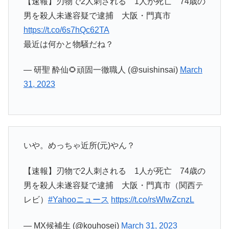
【速報】刃物で2人刺される 1人が死亡 74歳の
男を殺人未遂容疑で逮捕 大阪・門真市
https://t.co/6s7hQc62TA
最近は何かと物騒だね？
— 研聖 酔仙🌻頑固一徹職人 (@suishinsai)
March
31, 2023
いや。めっちゃ近所(元)やん？
【速報】刃物で2人刺される 1人が死亡 74歳の
男を殺人未遂容疑で逮捕 大阪・門真市（関西テ
レビ）
#Yahooニュース
https://t.co/rsWlwZcnzL
— MX候補生 (@kouhosei)
March 31, 2023