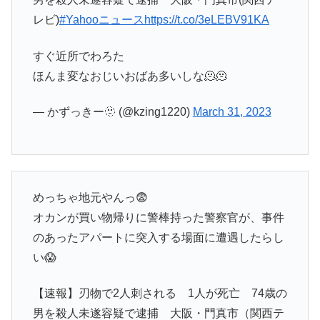
レビ)
#Yahooニュース
https://t.co/3eLEBV91KA
すぐ近所でわろた
ほんま変なおじいおばあ多いしな🫠🫠
— かずっきー🫥 (@kzing1220)
March 31, 2023
めっちゃ地元やんっ😨
オカンが買い物帰りに警棒持った警察官が、事件
のあったアパートに突入する場面に遭遇したらし
い😱
【速報】刃物で2人刺される 1人が死亡 74歳の
男を殺人未遂容疑で逮捕 大阪・門真市（関西テ