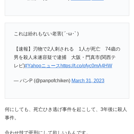
これは紛れもない老害( ´･ω･` )
【速報】刃物で2人刺される 1人が死亡 74歳の
男を殺人未遂容疑で逮捕 大阪・門真市(関西テ
レビ)
#Yahooニュース
https://t.co/ofyc0mA4HW
— パンP (@panpofchiken)
March 31, 2023
何にしても、死亡ひき逃げ事件を起こして、3年後に殺人
事件。
合わせ技で死刑にして欲しいもんです。