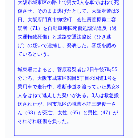
大阪市城東区の路上で男女3人を車ではねて死
傷させ、そのまま逃げたとして、大阪府警は3
日、大阪府門真市御堂町、会社員菅原勇二容
疑者（71）を自動車運転死傷処罰法違反（過
失運転致死傷）と道路交通法違反（ひき逃
げ）の疑いで逮捕し、発表した。容疑を認め
ているという。
城東署によると、菅原容疑者は2日午後7時55
分ごろ、大阪市城東区関目5丁目の国道1号を
乗用車で走行中、横断歩道を渡っていた男女3
人をはねて逃走した疑いがある。3人は救急搬
送されたが、同市旭区の職業不詳三隅俊一さ
ん（63）が死亡、女性（65）と男性（47）が
それぞれ軽傷を負った。