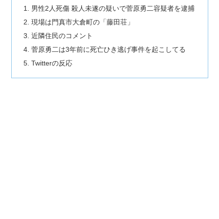
男性2人死傷 殺人未遂の疑いで菅原勇二容疑者を逮捕
現場は門真市大倉町の「藤田荘」
近隣住民のコメント
菅原勇二は3年前に死亡ひき逃げ事件を起こしてる
Twitterの反応