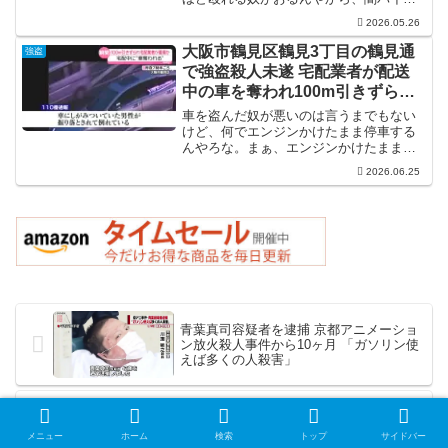
が強盗先で人を殺しても何とも思わんの
2026.05.26
も当然か。それにしても、母親にこれだ
けの暴行を加える体力があるのに何で働
大阪市鶴見区鶴見3丁目の鶴見通
強盗
かんのかね。
で強盗殺人未遂 宅配業者が配送
中の車を奪われ100m引きずられ
重傷
車を盗んだ奴が悪いのは言うまでもない
けど、何でエンジンかけたまま停車する
んやろな。まぁ、エンジンかけたままか
どうかは記事から断定出来んけど、キー
2026.06.25
が刺さった状態やったのは間違いないわ
けで、何でそんな事が出来るんか個人的
には理解に苦しむ。「そりゃ、盗られる
やろ」としか言いようがない。
青葉真司容疑者を逮捕 京都アニメーショ
ン放火殺人事件から10ヶ月 「ガソリン使
えば多くの人殺害」
長野県坂城町殺人事件 死亡した暴力団関
係者の小沢翔と市川さんの長男との間で
メニュー
ホーム
検索
トップ
サイドバー
小沢翔の元妻をめぐりトラブル