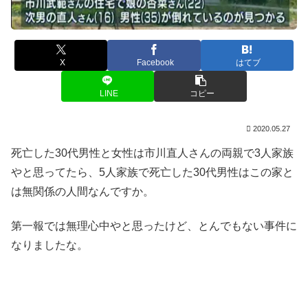
X
Facebook
はてブ
LINE
コピー
2020.05.27
死亡した30代男性と女性は市川直人さんの両親で3人家族
やと思ってたら、5人家族で死亡した30代男性はこの家と
は無関係の人間なんですか。
第一報では無理心中やと思ったけど、とんでもない事件に
なりましたな。