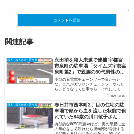
関連記事
永田望を殺人未遂で逮捕 宇都宮
殺人・殺人未遂・通り魔
市泉町の駐車場「タイムズ宇都宮
泉町第2」で親族の60代男性の腹
をチェーンソーで刺す
小型の充電式チェーンソーで良かった
な。これがガソリンチェーンソーやった
ら、どうなってた事やら…それにして
も、自宅からわざわざチェーンソーを持
2026.08.03
って来て待ち伏せしてるって、どんだけ
恨みがあるねんって話ですな。
春日井市西本町2丁目の住宅の駐
殺人・殺人未遂・通り魔
車場で頭から血を流した状態で倒
れていた84歳の川口敬子さん
「息子に殴られた」
典型的な8050問題やけど、実の母親に金
の無心をして断れたら後頭部が骨折する
ほど殴れる奴がおるんやから、闇バイト