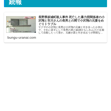
続報
長野県坂城町殺人事件 死亡した暴力団関係者の小
沢翔と市川さんの長男との間で小沢翔の元妻をめ
ぐりトラブル
ヤクザの小沢翔と長男が小沢翔の元嫁と付き合ったか何か
で、それに逆ギレして長男の弟と妹(姉かもしれんけど)を殺
して自殺したって形か。元嫁が誰と付き合おうが関係ない
話やのに、そんな事で拳銃を持ち出して、しかも無関係の
bungu-uranai.com
家族を殺して自殺とかどこまで...