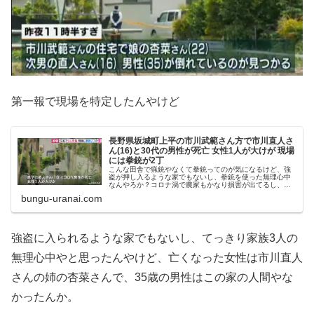
第一報で現場を特定したんやけど
長野県坂城町上平の市川武範さん方で市川直人さ
ん(16)と30代の男性が死亡 女性1人が大けが 現場
には拳銃が2丁
こんな田舎で猟銃やなくて拳銃ってのが気になるけど、強
盗が押し入るような家でもないし、拳銃を使った無理心中
なんやろか？コロナ渦で農家もかなり損害が出てるし、そ
っち方面の気がするけど、それでも拳銃を使った無理心中
bungu-uranai.com
やとしたら日本ではかなり珍しいな...
強盗に入られるような家でもないし、てっきり家族3人の
無理心中やと思ったんやけど、亡くなった女性は市川直人
さんの姉の杏菜さんで、35歳の男性はこの家の人間やな
かったんか。