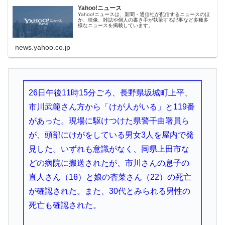
Yahoo!ニュース
Yahoo!ニュースは、新聞・通信社が配信するニュースのほ
か、映像、雑誌や個人の書き手が執筆する記事など多種多
様なニュースを掲載しています。
news.yahoo.co.jp
26日午後11時15分ごろ、長野県坂城町上平、
市川武範さん方から「けが人がいる」と119番
があった。現場に駆けつけた県警千曲署員ら
が、頭部にけがをしている男女3人を屋内で発
見した。いずれも意識がなく、同県上田市な
どの病院に搬送されたが、市川さんの息子の
直人さん（16）と娘の杏菜さん（22）の死亡
が確認された。また、30代とみられる男性の
死亡も確認された。