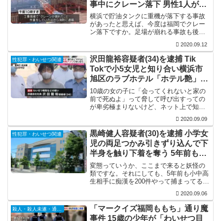
事中にクレーン落下 男性1人が意
識不明
横浜で貯油タンクに重機が落下する事故
があったと思えば、今度は福岡でクレー
ン落下ですか。足場が崩れる事故も後を
断たんけど、建築現場の安全管理はどう
2020.09.12
なってるんやろね。高齢化が進んで伝承
されてないってな話もあるけど、建築現
沢田龍裕容疑者(34)を逮捕 Tik
性犯罪・わいせつ関連
場での事故は日本の衰退の...
Tokで小5女児と知り合い横浜市
旭区のラブホテル「ホテル艶」で
わいせつ行為
10歳の女の子に「会ってくれないと家の
前で死ぬよ」って脅して呼び出すっての
が卑劣極まりないけど、ネット上で知り
合った人間に住所まで教えるってのはこ
2020.09.09
ういう事になるから、小中学生にはちゃ
んと指導せんとあかんな。それにして
黒崎健人容疑者(30)を逮捕 小学女
性犯罪・わいせつ関連
も、こないだも小学生がオ...
児の両足つかみ引きずり込んで下
半身を触り下着を奪う 5年前も痴
漢200件で逮捕されている
変態っていうか、ここまで来ると妖怪の
類ですな。それにしても、5年前も小中高
生相手に痴漢を200件やって捕まってるの
に、何でこんなのを野放しにしてる？性
2020.09.06
犯罪者、特に未成年相手の性犯罪者の再
犯率は8割を超えてるわけで、こういうの
「マークイズ福岡ももち」通り魔
殺人・殺人未遂・通り魔
はGPSを埋め込...
事件 15歳の少年が「わいせつ目