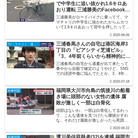
で中学生に追い抜かれ1.6キロあ
おり運転 三浦勝美のFacebook特
定
三浦勝美がロードバイクに乗ってて、マ
マチャリの中学生に抜かれたからムカつ
いて1.6キロあおって背中を押したって事
やけど、どこまでも無駄に元気な爺です
2020.08.06
な。こういう無駄に元気で前頭葉が衰え
てすぐにキレる年寄りが一番危ないんや
三浦春馬さんの自宅は港区海岸3
TV・マスコミ・漫画・芸能関係
けど、こういう年寄り...
丁目の「ピアシティ芝浦ビル」
「3、4年前くらいから精神的に不
安定だった」との情報も
三浦春馬の自宅から遺書が出て来たって
事やから自殺で確定のようやけど、SNS
での誹謗中傷に悩んでたとか、3、4年前
から精神的に不安定とか、30歳を前に
2020.07.18
色々と悩んでたとか、要するにとてつも
なく真面目な人やったって事なんやろ
福岡県大川市向島の筑後川の船着
時事問題
な。それにしても、顔も...
き場に頭部のない女性の遺体 腐
敗が激しく一部は白骨化
頭部はないわ、一部は白骨化してるわっ
て、こんな遺体を見つけたら腰抜かすわ
な。それだけ腐敗が激しかったら死因を
特定するのも難しいやろうけど、何とか
2020.06.22
身元だけでも特定してあげて欲しいもん
ですな。
濱川美佳容疑者(32)を逮捕 福岡市
時事問題