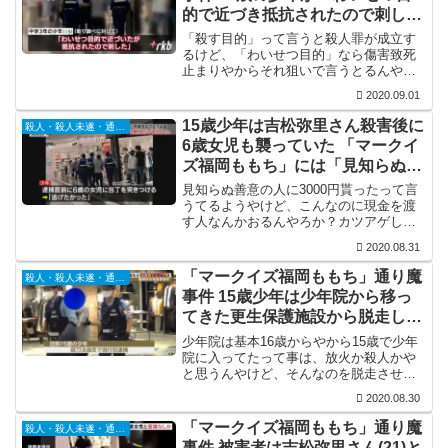
的で近づき抵抗されたので刺し
た」と供述
「殺す目的」って言うと殺人罪が成立す
るけど、「わいせつ目的」なら傷害致死
止まりやからそれ狙いで言うとるんやろ
な。誰が入れ知恵したんか知らんけど、
2020.09.01
首を狙って滅多刺しやし、そもそも吉松
弥里さんを襲う前に包丁を万引きしてる
15歳少年は吉松弥里さん殺害後に
殺人・殺人未遂・通り魔
んやから、その言い訳は通...
6歳女児も襲っていた 「マークイ
ズ福岡ももち」には「見知らぬ人
から3000円もらってバスで来
見知らぬ善意の人に3000円貰ったって言
た」
うてるようやけど、こんなのに現金を渡
す人なんかおるんやろか？カツアゲした
と思うんやけど。それにしても、吉松弥
2020.08.31
里さんの次は6歳女児を襲ってるってな
ぁ。こういう「誰でも良かった」的な犯
「マークイズ福岡ももち」通り魔
殺人・殺人未遂・通り魔
行で自分よりも確実に...
事件 15歳少年は少年院から移っ
てきた更生保護施設から脱走して
いた
少年院は基本16歳からやから15歳で少年
院に入ってたって事は、放火か殺人かや
と思うんやけど、そんなのを脱走させて
犠牲者を出した責任は誰がとるんやろ
2020.08.30
ね。ちゅうか、もうこれは「ヒト」やな
くて「害獣」として扱った方がええと思
「マークイズ福岡ももち」通り魔
殺人・殺人未遂・通り魔
うんやけど。
事件 被害者は吉松弥里さん(21)と