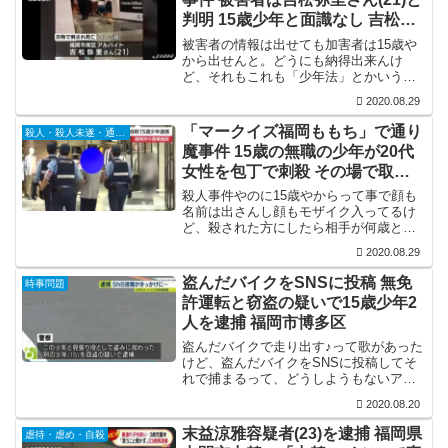
判明 15歳少年と面識なし 吉松弥
里さんのFacebook
被害者の情報は出せても加害者は15歳や
から出せんと。どうにも納得出来んけ
ど、それもこれも「少年法」とかいう時
代遅れの法律が残ってるからやねんな。
2020.08.29
ほんま、「少年法」と「刑法39条」は1日
も早く廃止して欲しい。
「マークイズ福岡ももち」で通り
殺人・殺人未遂・通り魔
魔事件 15歳の無職の少年が20代
女性を包丁で刺殺 その場で取り
押さえ現行犯逮捕
殺人事件やのに15歳やからって事で顔も
名前は出さんし顔もモザイク入ってるけ
ど、殺された方にしたら相手が何歳とか
関係ないのにな。ほんま、少年法はなく
2020.08.29
すべきですわ。それにしても、包丁を持
ち歩いて人を刺す事件が相次いでるけ
盗んだバイクをSNSに投稿 無免
時事問題
ど、こうなってくると包丁...
許運転と窃盗の疑いで15歳少年2
人を逮捕 福岡市博多区
盗んだバイクで走り出す♪って歌があった
けど、盗んだバイクをSNSに投稿してそ
れで捕まるって、どうしようもないアホ
ですな。しかも、15歳ですか。尾崎豊の
2020.08.20
伝説は未だに生き続けてるようで。盗ん
だバイクをSNS投稿 15歳少年2人逮捕福
末益涼雅容疑者(23)を逮捕 福岡県
虐待・虐め・自殺
岡市のマンシ...