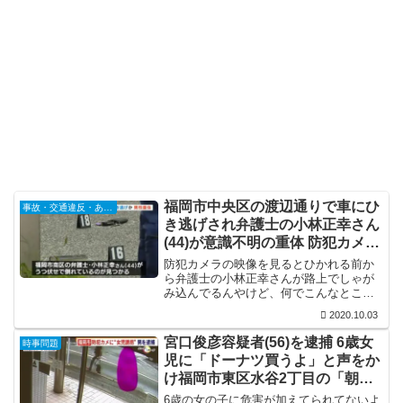
福岡市中央区の渡辺通りで車にひ
事故・交通違反・あおり運転
き逃げされ弁護士の小林正幸さん
(44)が意識不明の重体 防犯カメラ
に衝突の瞬間の映像
防犯カメラの映像を見るとひかれる前か
ら弁護士の小林正幸さんが路上でしゃが
み込んでるんやけど、何でこんなとこで
しゃがみ込んでたんやろな。ひき逃げが
2020.10.03
悪いのは言うまでもないけど、こんなと
こでしゃがみ込んでたらひかれてもしゃ
宮口俊彦容疑者(56)を逮捕 6歳女
時事問題
あないわな。しかも、午前4時やし。ま
児に「ドーナツ買うよ」と声をか
ぁ、それでも当たった瞬間に止まって通
け福岡市東区水谷2丁目の「朝日
報せなあかんけど。
プラザ香椎２」に連れ帰り誘拐
6歳の女の子に危害が加えてられてないよ