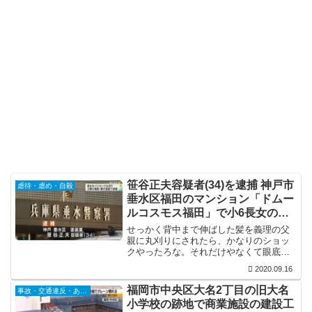
笹谷正夫容疑者(34)を逮捕 神戸市
虐待・虐め・自殺
垂水区福田のマンション「ドムー
ルコスモス福田」で小6長女の頭
をバリカンで丸刈り
せっかく背中まで伸ばした髪を義理の父
親に丸刈りにされたら、かなりのショッ
クやったろな。それだけやなくて眼底骨
折までしてるし。毎度の事やけど、何で
2020.09.16
こういう男と再婚するんか、ほんま理解
に苦しむ。
福岡市中央区大名2丁目の旧大名
事故・交通違反・あおり運転
小学校の跡地で商業施設の建設工