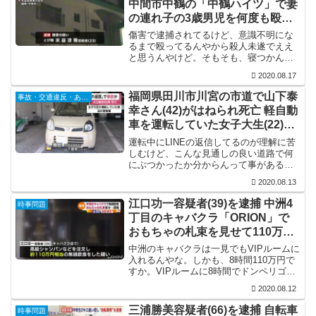
中間市中鶴の「中鶴ハイツ」で妻
の連れ子の3歳男児を何度も殴り
意識不明の重体に
傷害で逮捕されてるけど、意識不明にな
るまで殴ってるんやから殺人未遂でええ
と思うんやけど。そもそも、寝つかんか
ら殴るってのも意味不明やけど、ぐった
2020.08.17
りしてるのに救急車を呼ばん母親もどう
なってるんやろな。子供よりも男を優先
福岡県田川市川宮の市道で山下泰
事故・交通違反・あおり運転
するからこうなるんやろう...
幸さん(42)がはねられ死亡 軽自動
車を運転していた女子大生(22)
「LINEの返信をしていた」
運転中にLINEの返信してるのが理解に苦
しむけど、こんな見通しの良い道路で何
にぶつかったか分からんって事があるん
かね。ひき逃げやと罪が重くなるから、
2020.08.13
分からんかった事にしてるような気がす
るんやけど。どっちにしても、悪質な事
江口功一容疑者(39)を逮捕 中洲4
時事問題
に変わりないんでとっ...
丁目のキャバクラ「ORION」で
おもちゃの札束を見せて110万円
相当を無銭飲食
中洲のキャバクラは一見でもVIPルームに
入れるんやな。しかも、8時間110万円で
すか。VIPルームに8時間でドンペリゴー
ルドぐらい空けたら110万円ぐらいは軽く
2020.08.12
行くわな。
三浦勝美容疑者(66)を逮捕 自転車
時事問題