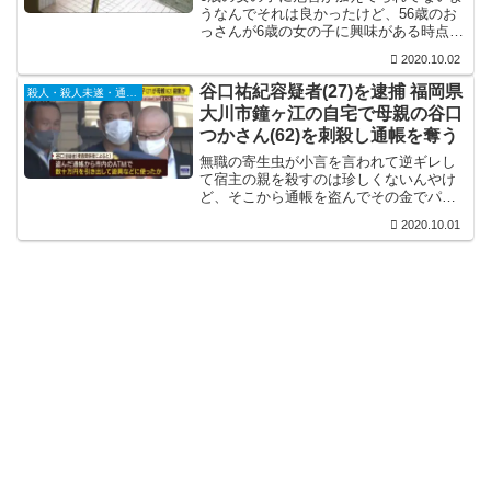
うなんでそれは良かったけど、56歳のお
っさんが6歳の女の子に興味がある時点で
気持ち悪いな。それにしても、6歳やとド
2020.10.02
ーナツでついて行くんか…「知らない人
にはついて行かない」ってのを徹底する
谷口祐紀容疑者(27)を逮捕 福岡県
殺人・殺人未遂・通り魔
事と、極力1人にさせん事ですな。
大川市鐘ヶ江の自宅で母親の谷口
つかさん(62)を刺殺し通帳を奪う
無職の寄生虫が小言を言われて逆ギレし
て宿主の親を殺すのは珍しくないんやけ
ど、そこから通帳を盗んでその金でパチ
ンコやキャバクラに行ったってのは初め
2020.10.01
て聞いたな。まぁ、育て方が悪かったっ
て言えばそれまでなんやけど、どう育て
たららこんなクズ中のクズになるんか興
味がある。