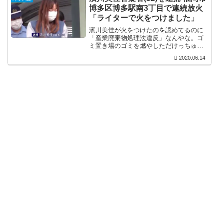
博多区博多駅南3丁目で連続放火
「ライターで火をつけました」
濱川美佳が火をつけたのを認めてるのに
「産業廃棄物処理法違反」なんやな。ゴ
ミ置き場のゴミを燃やしただけっちゅう
ても、マンションのゴミ置き場やからな
2020.06.14
ぁ。「現住建造物等放火」にならんのや
ろか？