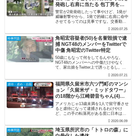
発砲し右肩に当たる 包丁男を現
行犯逮捕
警官が2発発砲したって事やけど、1発が
威嚇射撃やから、1発で的確に右肩に命中
させてるってのは見事ですな。交番勤務
でもこれだけ見事な射撃の腕があるんや
2020.07.25
から、逃走者なんかも発砲して止められ
ると思うんやけど。状況的には包丁男が
角昭宏容疑者(50)を名誉毀損で逮
時事問題
走り回るのと一緒なん...
捕 NGT48のメンバーをTwitterで
中傷 角昭宏のTwitter特定
50歳にもなって何をしてるんやろな。
NGT48のメンバーへの中傷だけやなく
て、家出娘をTwitter上で誘っとるし。そ
もそも、50歳で熱烈なAKBグループのフ
2020.07.21
ァンってのが理解に苦しむけど。
福岡県久留米市六ツ門町のマンシ
虐待・虐め・自殺
ョン「久留米ザ・ミッドタワー」
の18階から江崎碧音ちゃん(4)が
転落死 1歳の妹と2人で留守番
アメリカじゃ13歳未満を1人で留守番させ
ると虐待になって逮捕されるわけやけ
ど、この手の転落死がある度に日本は何
でそうならんのか不思議でしゃあない。
2020.06.09
しかも、18階に住んでてこうなる事が想
像出来んってのがなぁ。タワーマンショ
埼玉県所沢市の「トトロの森」に
時事問題
ンに住むと色々と麻痺...
白骨化した遺体