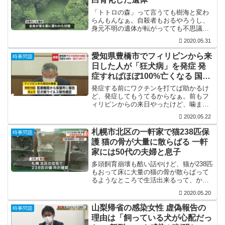
「トトロの森」って言うても樹海と変わ
らんもんなぁ。自殺者もおるやろうし、
身元不明の遺体が転がってても不思議や
ないか。見つけたら腰を抜かすやろうけ
2020.05.31
ど。
愛知県豊橋市でフィリピンから来
時事問題
日した人が「狂犬病」を発症 発
症すればほぼ100%亡くなる 国内
14年ぶり
発症する前にワクチンを打てば助かるけ
ど、発症してもうてるからなぁ。前もフ
ィリピンからの来日やったけど、噛まれ
た時に対処してりゃ発症せんかったの
2020.05.22
に。もう、安楽死させてやるしかないん
ちゃう？
札幌市北区の一軒家で猫238匹保
時事問題
護 猫の骨が大量に散らばる 一軒
家には50代の夫婦と息子
多頭飼育崩壊も酷い話やけど、猫が238匹
もおって床に大量の猫の骨が散らばって
るようなところで生活出来るって、かな
り異常ですな。こういうのって麻痺する
2020.05.20
んやろか？それでも臭いが耐えられんと
思うんやけど。
山梨帰省の感染女性 虚偽報告の
時事問題
理由は「飼っている犬が心配だっ