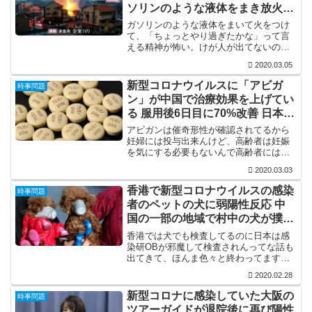
ソリンのような液体をまき放火
「ちょっとやり過ぎたかな」
ガソリンのような液体をまいて火をつけ
て、「ちょっとやり過ぎたかな」って言
える精神が怖い。けが人が出てないのが
不幸中の幸いやけど、全焼してるんや
2020.03.05
で。「ちょっと」どころの話やないと思
うんやけど。
新型コロナウイルスに「アビガ
時事問題
ン」が中国で治療効果を上げてい
る 服用後6日目に70%改善 日本で
も藤田医大病院が臨床研究へ
アビガンは催奇形性が確認されてるから
妊婦には投与出来んけど、高齢者は妊娠
を気にする必要もないんで高齢者には積
極的に使っていって欲しいもんですな。
2020.03.03
気になるのはアビガン目当てに擦り寄っ
てくるお隣の国やけど…
香港で新型コロナウイルスの感染
時事問題
者のペットの犬に弱陽性反応 中
国の一部の地域で村中の犬が撲殺
される
香港では犬でも検査してるのに日本は感
染研OBが邪魔して検査されんってな話も
出てきて、ほんま色々と終わってます
な。それにしても、犬も感染するとなる
2020.02.28
とどこからどう感染するか分からんよう
になるから、これはかなり困った話です
新型コロナに感染していた大阪の
時事問題
な。
ツアーガイドが退院後に再び陽性