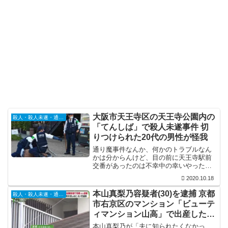
大阪市天王寺区の天王寺公園内の
殺人・殺人未遂・通り魔
「てんしば」で殺人未遂事件 切
りつけられた20代の男性が怪我
通り魔事件なんか、何かのトラブルなん
かは分からんけど、目の前に天王寺駅前
交番があったのは不幸中の幸いやった
な。子供が規制線におるのが何とも言え
2020.10.18
んけど…とにかく、死人が出んかったの
は良かったです。
本山真梨乃容疑者(30)を逮捕 京都
殺人・殺人未遂・通り魔
市右京区のマンション「ビューテ
ィマンション山高」で出産した乳
児を流し台に放置
本山真梨乃が「夫に知られたくなかっ