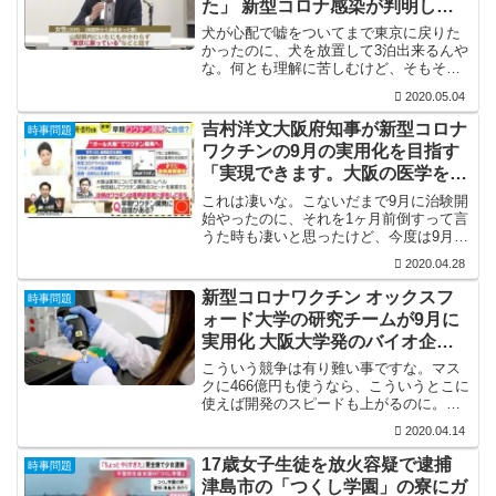
た」 新型コロナ感染が判明した
友人男性はBBQの友人とは別
犬が心配で嘘をついてまで東京に戻りた
かったのに、犬を放置して3泊出来るんや
な。何とも理解に苦しむけど、そもそも
20代女性で新宿から徒歩圏内で犬を飼え
2020.05.04
るとこに住めるって何者なんやろね。
吉村洋文大阪府知事が新型コロナ
時事問題
ワクチンの9月の実用化を目指す
「実現できます。大阪の医学を結
集させて」
これは凄いな。こないだまで9月に治験開
始やったのに、それを1ヶ月前倒すって言
うた時も凄いと思ったけど、今度は9月に
「実用化を目指す」ですか。それを「実
2020.04.28
現させます」って言い切るんやからな
ぁ。責任を取る取らんでウダウダやって
新型コロナワクチン オックスフ
時事問題
るクソみたいな政治家...
ォード大学の研究チームが9月に
実用化 大阪大学発のバイオ企業
アンジェスが8月に臨床試験
こういう競争は有り難い事ですな。マス
クに466億円も使うなら、こういうとこに
使えば開発のスピードも上がるのに。と
にかくワクチンと治療薬さえあれば新型
2020.04.14
コロナも怖くないんで、開発を急いで欲
しいもんです。
17歳女子生徒を放火容疑で逮捕
時事問題
津島市の「つくし学園」の寮にガ