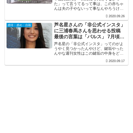
た」って言うてるって事は、この赤ちゃ
んは夫の子やないって事なんやろうけ
ど、夫が出産しても気づかんって事があ
2020.09.26
るんやな。セックスレスやったとして
も、体型で分かりそうなもんやと思うん
芦名星さんの「非公式インスタ」
虐待・虐め・自殺
やけど。そんな変化にも気づかん...
に三浦春馬さんを思わせる投稿
最後の言葉は「バルス」 7月頃か
ら「死にたい」と漏らしていた
芦名星の「非公式インスタ」ってのがよ
うやく見つかったんやけど、鍵垢やった
んやな週刊女性はこの鍵垢の中身をどう
やって見たんやろ？芦名星の友人経由で
2020.09.17
見たんやろか？それにしても、最後の言
葉が「バルス」ってのを聞くと色々と病
んでたんやろなってのが想...