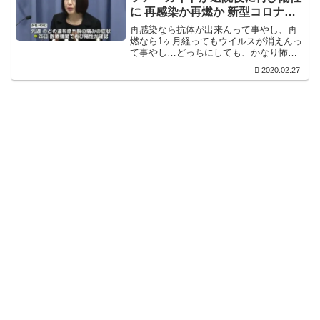
に 再感染か再燃か 新型コロナ最
初の発生源は？
再感染なら抗体が出来んって事やし、再
燃なら1ヶ月経ってもウイルスが消えんっ
て事やし…どっちにしても、かなり怖い
話ですな。武漢疾病予防コントロールセ
2020.02.27
ンターからウイルスが流出した可能性が
あるってのも合わせるとかなり絶望的な
話になるんやけど。