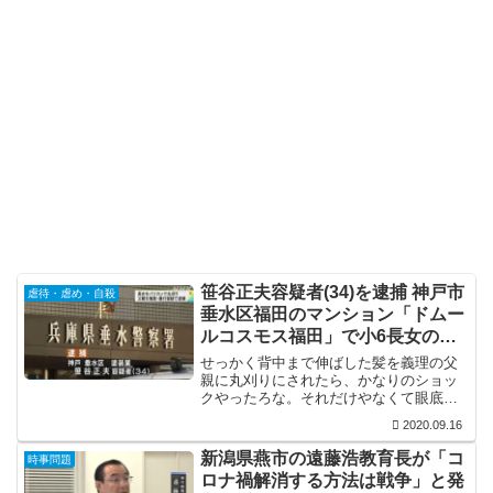
笹谷正夫容疑者(34)を逮捕 神戸市
虐待・虐め・自殺
垂水区福田のマンション「ドムー
ルコスモス福田」で小6長女の頭
をバリカンで丸刈り
せっかく背中まで伸ばした髪を義理の父
親に丸刈りにされたら、かなりのショッ
クやったろな。それだけやなくて眼底骨
折までしてるし。毎度の事やけど、何で
2020.09.16
こういう男と再婚するんか、ほんま理解
に苦しむ。
新潟県燕市の遠藤浩教育長が「コ
時事問題
ロナ禍解消する方法は戦争」と発