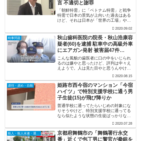
言 不適切と謝罪
「朝鮮特需」に「ベトナム特需」と戦争
特需で日本の景気が上向いた過去はある
けど、それは日本が「世界の工場」やっ
たからなわけで今の日本に特需景気の恩
2020.09.02
恵を受ける産業はあんまりないと思うん
やけど。仮に特需の恩恵を受ける事があ
秋山歯科医院の院長・秋山浩康容
時事問題
ったとしても、これを教育...
疑者(60)を逮捕 駐車中の高級外車
にエアガン発射 被害届47件
Facebook特定
こんな風貌の歯医者に口の中をいじられ
るのは嫌やと思ったけど、評判は中々え
えようで。人は見た目やと思うんやけ
ど、歯医者としては腕はええんかもしれ
2020.08.15
んな。
姫路市西今宿のマンション「今宿
虐待・虐め・自殺
ハイツ」で特別支援学校に通う男
子生徒(15)が飛び降りか
普通学校に通ってたらいじめの対象にな
りそうやけど、特別支援学校に通ってる
なら似たような状態の生徒ばっかりなん
で、いじめも起きそうにないと思うんや
2020.07.28
けどなぁ。そうでもないんやろか？ま
ぁ、人間って言うか動物は常に自分より
京都府舞鶴市の「舞鶴署行永交
殺人・殺人未遂・通り魔
弱い対象を探して優位に立と...
番」近くで包丁男に警官が拳銃を