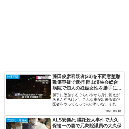
藤田俊彦容疑者(33)を不同意堕胎
時事問題
致傷容疑で逮捕 岡山済生会総合
病院で知人の妊娠女性を勝手に堕
胎 Facebook特定
勝手に堕胎するぐらいやから身に覚えが
あるんやろけど、こんな事が出来る奴が
医者をやってるってのが怖いな。それに
しても、何でこんな事が出来る？何とも
2020.08.10
理解に苦しむけど、ここは2ヶ月の胎児で
も殺人にして欲しいもんですな。
ALS安楽死 嘱託殺人事件で大久
安楽死・尊厳死
保愉一の妻で元衆院議員の大久保