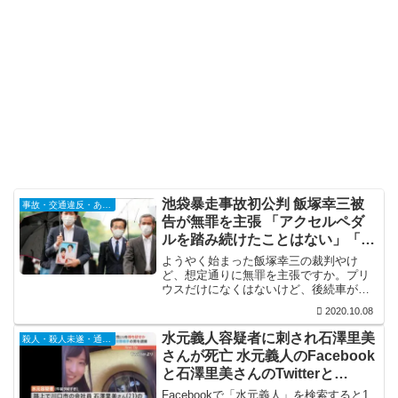
池袋暴走事故初公判 飯塚幸三被
事故・交通違反・あおり運転
告が無罪を主張 「アクセルペダ
ルを踏み続けたことはない」「車
になんらかの異常」
ようやく始まった飯塚幸三の裁判やけ
ど、想定通りに無罪を主張ですか。プリ
ウスだけになくはないけど、後続車が
「ブレーキランプを見てない」って証言
2020.10.08
してるし、事故後の調査で車に異常なし
ってなってるからそれは通らんわな。ど
水元義人容疑者に刺され石澤里美
殺人・殺人未遂・通り魔
っちにしても、過失運転なんで禁錮4、5
さんが死亡 水元義人のFacebook
年で執行猶予がつきそうやけど。
と石澤里美さんのTwitterと
Facebook特定
Facebookで「水元義人」を検索すると1