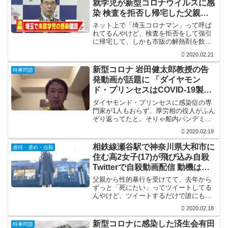
就学児が新型コロナウイルスに感
染 検査を拒否し帰宅した父親か
ら感染 5chでは高崎線沿線との情
ネット上で「埼玉コロナマン」って呼ば
報も
れてるんやけど、検査を拒否をして強引
に帰宅して、しかも市販の解熱剤を飲ん
で医療機関を渡り歩いたあげくに入院し
2020.02.21
て、2歳の子供にも感染させましたよって
か。子供には罪はないけど、この40代の
新型コロナ 岩田健太郎教授の告
時事問題
父親はどうするつもり...
発動画が話題に 「ダイヤモン
ド・プリンセスはCOVID-19製造
機」「アフリカより悪い」
ダイヤモンド・プリンセスに感染症の専
門家が1人もおらず、厚労相の役人がふん
ぞり返ってたと。そりゃ船内パンデミッ
クを起こすわな。そもそも、貴重なデー
2020.02.19
タ収集場やのに何で感染症の専門家を追
い出すかね。ここでデータ収集しときゃ
相鉄線瀬谷駅で神奈川県大和市に
虐待・虐め・自殺
国内での感染拡大を抑え...
住む高2女子(17)が飛び込み自殺
Twitterで自殺動画配信 動機は父
親からの性的暴行
父親から性的暴行を受けてて、去年から
ずっと「死にたい」ってツイートしてる
んやけど、ツイートするだけで誰にも相
談出来んかったんやろな。ツイートには
2020.02.18
生きたい気持ちも伝わってくるんやけど
なぁ。「自殺配信した後のことを考えて
新型コロナに感染した済生会有田
時事問題