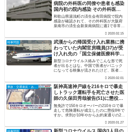
ニヤニヤしてる伝説になれ...
病院の外科医の同僚や患者も感染
国内初の院内感染 その外科医は
週1で大阪の済生会新泉南病院に
和歌山県湯浅町の済生会有田病院で院内
も勤務
感染が確認されて、その外科医が大阪府
泉南市の済生会新泉南病院に週1で非常勤
で勤務してたと。東京では感染者が満員
2020.02.15
電車で通勤して、和歌山では院内感染。
これはもうアウトブレイク待ったなしで
武漢からの帰国受け入れ業務に携
時事問題
すな。
わっていた内閣官房職員(37)が受
け入れ先の「国立保健医療科学
院」で飛び降り自殺
新型コロナウイルス絡みでこんな形で死
者が出るとはな。中国で医者がパニック
になってる映像が流されたけど、医者が
パニクって自殺ってのなら分かるけど、
2020.02.01
内閣官房の職員が自殺するってなぁ。検
査拒否した2人が怒り出して動画を撮った
阪神高速神戸線を216キロで暴走
事故・交通違反・あおり運転
てな報道もあったけど、...
しトラック運転手を死亡させた医
師の久保田秀哉被告(51)に懲役8
年の実刑判決
無免許で150キロオーバーの210キロで暴
走して危険運転が成立したのに懲役8年で
すか。求刑が10年やからお約束通りの2割
引きで求刑からしたら判決は妥当な判決
2020.01.27
なんやけど、どうにも車が凶器やと判決
が甘いな。しかも、久保田秀哉は医者。
新型コロナウイルス 国内3人目の
時事問題