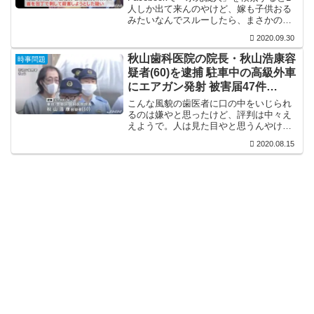
人しか出て来んのやけど、嫁も子供おる
みたいなんでスルーしたら、まさかのそ
れやったとはな。水元義人のFacebookの
2020.09.30
更新が2015年で止まってるんで何とも言
えんけど、不倫の結末がこれやとする
秋山歯科医院の院長・秋山浩康容
時事問題
と…
疑者(60)を逮捕 駐車中の高級外車
にエアガン発射 被害届47件
Facebook特定
こんな風貌の歯医者に口の中をいじられ
るのは嫌やと思ったけど、評判は中々え
えようで。人は見た目やと思うんやけ
ど、歯医者としては腕はええんかもしれ
2020.08.15
んな。