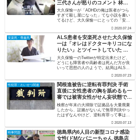
三代さんが怒りのコメント 林優
里さんとのやり取りも判明
大久保愉一が「ADHDの俺は医者がつら
すぎて殺し屋になった」てな小説を書い
てるけど、大久保愉一にとっての「安楽
死」は難病患者の為やなくて「自己実
2020.07.24
現」の為なんですな。大久保愉一の妻の
大久保三代さんもブログで怒りのコメン
ALS患者を安楽死させた大久保愉
安楽死・尊厳死
トを書いてるけど、大久保...
一は「オレはドクターキリコにな
りたい」とツイートしていた 大
久保愉一のTwitter特定
大久保愉一のTwitterが特定出来たけど、
どうにも障害者や高齢者は死んだ方が良
いって思想の人のようで。結局はALSで
苦しんでる女性を楽にしてあげたってよ
2020.07.23
りは、ALS患者の「死にたい」って欲求
を利用して、自分の欲望を満たしただけ
関根進被告に逆転有罪判決 手術
性犯罪・わいせつ関連
って事ですな...
直後に女性患者の胸を舐めるも一
審では被害女性がせん妄状態であ
ったと無罪判決
検察が年末の大掃除で証拠品を大量廃棄
したから、証拠がないんで無罪判決やっ
たはずなんやけど、逆転有罪って事は新
証拠が出て来たんやろか？証拠もなしに
2020.07.13
「せん妄」が否定されて、被害女性の証
言が採用されたってだけなら、まだまだ
徳島県内6人目の新型コロナ感染
時事問題
揉めそうですな。
女性(ドMなバニーちゃん 徳島店