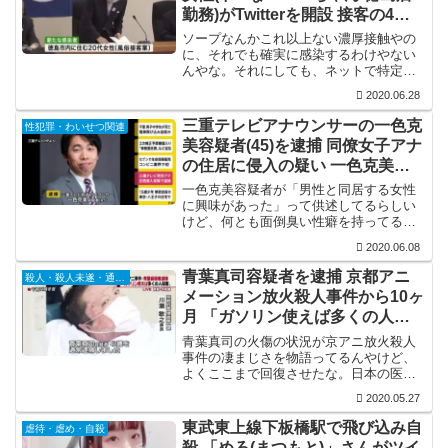
勤務)がTwitterを開設 接客の4人
は陰性
ソープなんかこれ以上ない濃厚接触やの
に、それでも確実に感染するわけやない
んやな。それにしても、ネットで特定さ
れてるのにTwitterで色々と情報をあげて
2020.06.28
くれてるわけやけど、これほど有益な情
報もないわけで、ほんま有り難い事で
三重テレビアナウンサーの一色克
性犯罪・わいせつ関連
す。残りの26人も...
美容疑者(45)を逮捕 同僚女子アナ
の住居に侵入の疑い 一色克美の
Facebook特定
一色克美容疑者が「男性と同居する女性
に興味があった」って供述してるらしい
けど、何とも面倒臭い性癖を持ってるん
ですな。しかも既婚者。その性癖は奥さ
2020.06.08
んには発動せんのかね。
青葉真司容疑者を逮捕 京都アニ
殺人・殺人未遂・通り魔
メーション放火殺人事件から10ヶ
月 「ガソリン使えば多くの人殺
害」
青葉真司の火傷の状況が京アニ放火殺人
事件の凄まじさを物語ってるんやけど、
よくここまで回復させたな。日本の医療
関係者の執念っていうか、何としてでも
2020.05.27
青葉真司を法廷に送る意思ってのを感じ
る。
東武東上線下板橋駅で飛び込み自
虐待・虐め・自殺
殺 「めろ(まつもと)」さんがツイ