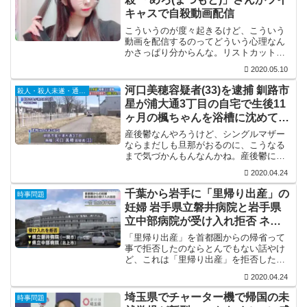
キャスで自殺動画配信
こういうのが度々起きるけど、こういう
動画を配信するのってどういう心理なん
かさっぱり分からんな。リストカット動
画も配信してるし…何とも理解に苦しみ
2020.05.10
ますな。
河口美穂容疑者(33)を逮捕 釧路市
殺人・殺人未遂・通り魔
星が浦大通3丁目の自宅で生後11
ヶ月の楓ちゃんを浴槽に沈めて殺
害
産後鬱なんやろうけど、シングルマザー
ならまだしも旦那がおるのに、こうなる
まで気づかんもんなんかね。産後鬱に加
えて家族間でもトラブルがあったって報
2020.04.24
道もあるから、産後鬱が影響して夫婦仲
も悪かったんかもしれんけど。
千葉から岩手に「里帰り出産」の
時事問題
妊婦 岩手県立磐井病院と岩手県
立中部病院が受け入れ拒否 ネッ
トでは「野良妊婦」と話題に
「里帰り出産」を首都圏からの帰省って
事で拒否したのならとんでもない話やけ
ど、これは「里帰り出産」を拒否したん
やなくて「野良妊婦」を拒否した話や
2020.04.24
ん。野良妊婦ならコロナ関係なくたらい
回しされるわな。そもそも、里帰り出産
埼玉県でチャーター機で帰国の未
時事問題
で帰省して4日後に破水って...