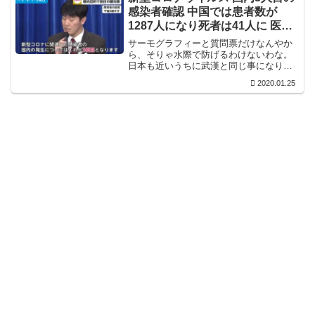
こんな人殺し...
感染者確認 中国では患者数が
1287人になり死者は41人に 医師
も死亡
サーモグラフィーと質問票だけなんやか
ら、そりゃ水際で防げるわけないわな。
日本も近いうちに武漢と同じ事になりそ
うです。
2020.01.25