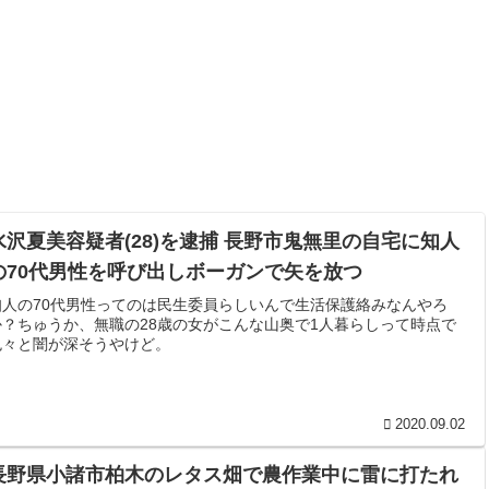
水沢夏美容疑者(28)を逮捕 長野市鬼無里の自宅に知人
の70代男性を呼び出しボーガンで矢を放つ
知人の70代男性ってのは民生委員らしいんで生活保護絡みなんやろ
か？ちゅうか、無職の28歳の女がこんな山奥で1人暮らしって時点で
色々と闇が深そうやけど。
2020.09.02
長野県小諸市柏木のレタス畑で農作業中に雷に打たれ