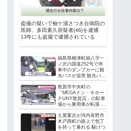
盗撮の疑いで袖ケ浦さつき台病院の
医師、多田素久容疑者(46)を逮捕
13年にも盗撮で逮捕されている
福島県柳津町細八字一
ノ沢の国道252号で停
車中のダンプカーに観
光バスが追突 観光バス
の運転手が死亡
敦賀市中央町の
「MEGAドン・キホー
テUNY敦賀店」の駐車
場から乗用車が転落 運
転手の飯田諭さんが死
土屋重吉が河内長野市
亡 Twitter(X)に現地の
木戸西町の路上で包丁
様子
を持って暴れる 駆けつ