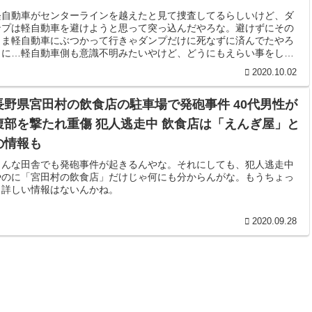
軽自動車がセンターラインを越えたと見て捜査してるらしいけど、ダ
ンプは軽自動車を避けようと思って突っ込んだやろな。避けずにその
まま軽自動車にぶつかって行きゃダンプだけに死なずに済んでたやろ
うに…軽自動車側も意識不明みたいやけど、どうにもえらい事をして
くれましたな。
2020.10.02
長野県宮田村の飲食店の駐車場で発砲事件 40代男性が
腹部を撃たれ重傷 犯人逃走中 飲食店は「えんぎ屋」と
の情報も
こんな田舎でも発砲事件が起きるんやな。それにしても、犯人逃走中
やのに「宮田村の飲食店」だけじゃ何にも分からんがな。もうちょっ
と詳しい情報はないんかね。
2020.09.28