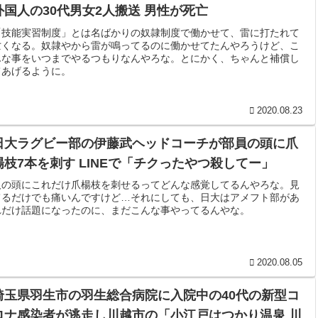
外国人の30代男女2人搬送 男性が死亡
「技能実習制度」とは名ばかりの奴隷制度で働かせて、雷に打たれて
亡くなる。奴隷やから雷が鳴ってるのに働かせてたんやろうけど、こ
んな事をいつまでやるつもりなんやろな。とにかく、ちゃんと補償し
てあげるように。
2020.08.23
日大ラグビー部の伊藤武ヘッドコーチが部員の頭に爪
楊枝7本を刺す LINEで「チクったやつ殺してー」
人の頭にこれだけ爪楊枝を刺せるってどんな感覚してるんやろな。見
てるだけでも痛いんですけど…それにしても、日大はアメフト部があ
れだけ話題になったのに、まだこんな事やってるんやな。
2020.08.05
埼玉県羽生市の羽生総合病院に入院中の40代の新型コ
ロナ感染者が逃走し川越市の「小江戸はつかり温泉 川