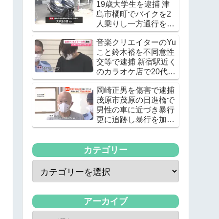
19歳大学生を逮捕 津
島市橘町でバイクを2
人乗りし一方通行を逆
走 ワンボックスカーと
音楽クリエイターのYu
衝突し逃走
こと鈴木裕を不同意性
交等で逮捕 新宿駅近く
のカラオケ店で20代の
女優の下半身を触る
岡崎正男を傷害で逮捕
茂原市茂原の日進橋で
男性の車に近づき暴行
更に追跡し暴行を加え
る
カテゴリー
アーカイブ