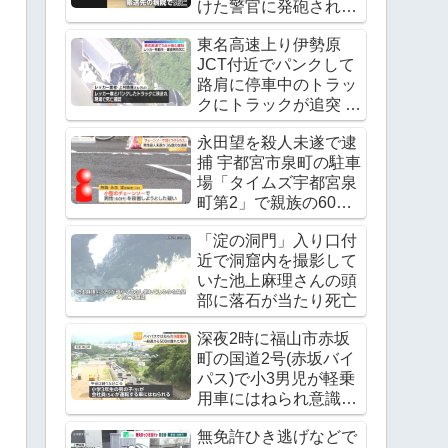
けた警官に発砲され死
亡
東名高速上り伊勢原
JCT付近でパンクして
路肩に停車中のトラッ
クにトラックが追突 レ
ッカー作業中の上村貴
永田望を殺人未遂で逮
重さんが死亡
捕 宇都宮市泉町の駐車
Twitter(X)に現地の様子
場「タイムズ宇都宮泉
町第2」で親族の60代
男性の腹をチェーンソ
「淀の洞門」入り口付
ーで刺す
近で洞窟内を撮影して
いた池上麻理さんの頭
部に落石が当たり死亡
深夜2時に福山市赤坂
町の国道2号(赤坂バイ
パス)で小3男児が軽乗
用車にはねられ意識不
明の重体
無免許ひき逃げなどで