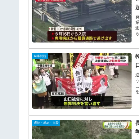
時事問題
虐待・虐め・自殺