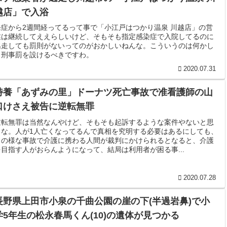
越店」で入浴
発症から2週間経ってるって事で「小江戸はつかり温泉 川越店」の営
業は継続してええらしいけど、そもそも指定感染症で入院してるのに
逃走しても罰則がないってのがおかしいねんな。こういうのは何かし
ら刑事罰を設けるべきですわ。
2020.07.31
特養「あずみの里」ドーナツ死亡事故で准看護師の山
口けさえ被告に逆転無罪
逆転無罪は当然なんやけど、そもそも起訴するような案件やないと思
うな。人が1人亡くなってるんで真相を究明する必要はあるにしても、
この様な事故で介護に携わる人間が裁判にかけられるとなると、介護
を目指す人がおらんようになって、結局は利用者が困る事...
2020.07.28
長野県上田市小泉の千曲公園の崖の下(半過岩鼻)で小
学5年生の松永春馬くん(10)の遺体が見つかる