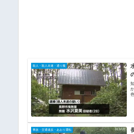
殺人・殺人未遂・通り魔
事故・交通違反・あおり運転