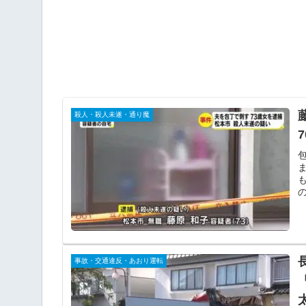
殺人・殺人未遂・通り魔
事故・交通違反・あおり運転