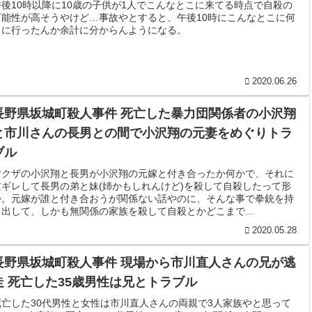
午後10時以降に10歳の子供が1人でこんなとこに来てる時点で自殺の
可能性が高そうやけど…事故やとすると、午後10時にこんなとこに何
しに行ったんか余計に分からんようになる。
2020.06.26
長野県坂城町殺人事件 死亡した暴力団関係者の小沢翔
と市川さんの長男との間で小沢翔の元妻をめぐりトラ
ブル
ヤクザの小沢翔と長男が小沢翔の元嫁と付き合ったか何かで、それに
逆ギレして長男の弟と妹(姉かもしれんけど)を殺して自殺したって形
か。元嫁が誰と付き合おうが関係ない話やのに、そんな事で拳銃を持
ち出して、しかも無関係の家族を殺して自殺とかどこまで...
2020.05.28
長野県坂城町殺人事件 現場から市川直人さんの兄が逃
走 死亡した35歳男性は兄とトラブル
死亡した30代男性と女性は市川直人さんの両親で3人家族やと思って