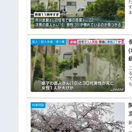
殺人・殺人未遂・通り魔
時事問題