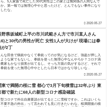
たら、5人家族で死亡した30代男性はこの家とは無関係の人間なんで
すか。第一報では無理心中やと思ったけど、とんでもない事件になり
ましたな。
2020.05.27
長野県坂城町上平の市川武範さん方で市川直人さん
(16)と30代の男性が死亡 女性1人が大けが 現場には拳
銃が2丁
こんな田舎で猟銃やなくて拳銃ってのが気になるけど、強盗が押し入
るような家でもないし、拳銃を使った無理心中なんやろか？コロナ渦
で農家もかなり損害が出てるし、そっち方面の気がするけど、それで
も拳銃を使った無理心中やとしたら日本ではかなり珍しいな...
2020.05.27
関東で満開の桜に雪 都心で3月下旬積雪は32年ぶり 東
京都で新たに68人の新型コロナ感染確認
新型コロナで外出自粛要請が出てるとこに雪桜ですか。これはいくら
「不要不急の外出」って言われても見に行きたいわな。桜満開後の積