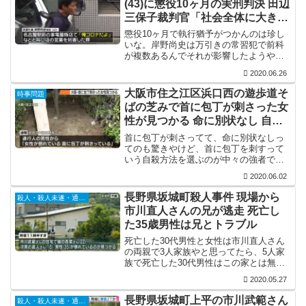
(43)に懲役10ヶ月の実刑判決 田辺
三保子裁判官「社会全体に大きな
影響を与えた」
懲役10ヶ月で執行猶予がつかんのは珍し
いな。岸野尚史は万引きの常習犯で前科
が複数あるんでそれが影響したようやけ
ど、こういうバカな事をすると執行猶予
2020.06.26
がつかんっていう見せしめになって良か
ったです。
大阪市住之江区浜口西の遊歩道そ
時事問題
ばの芝みで首に包丁が刺さった女
性が見つかる 命に別状なし 自殺
を図った可能性
首に包丁が刺さってて、命に別状なしっ
てのも驚きやけど、首に包丁を刺すって
いう自殺方法を選ぶのが中々の強者です
な。それにしても、発見した人は驚いた
2020.06.02
やろな。そんな人を発見してもパニクっ
てどうしてええか分からんようになる。
長野県坂城町殺人事件 現場から
殺人・殺人未遂・通り魔
市川直人さんの兄が逃走 死亡し
た35歳男性は兄とトラブル
死亡した30代男性と女性は市川直人さん
の両親で3人家族やと思ってたら、5人家
族で死亡した30代男性はこの家とは無関
係の人間なんですか。第一報では無理心
2020.05.27
中やと思ったけど、とんでもない事件に
なりましたな。
長野県坂城町上平の市川武範さん
殺人・殺人未遂・通り魔