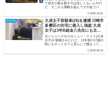
て宿主の親を殺すのは珍しくないんやけ
ど、そこから通帳を盗んでその金でパチ
ンコやキャバクラに行ったってのは初め
2020.10.01
て聞いたな。まぁ、育て方が悪かったっ
て言えばそれまでなんやけど、どう育て
大貞太子容疑者(28)を逮捕 川崎市
時事問題
たららこんなクズ中のクズになるんか興
多摩区の住宅に侵入し強盗 大貞
味がある。
太子は3年B組金八先生にも主演
していたカミュー・ケイド
元ジャニーズJr.のカミュー・ケイド(大貞
太子)が逮捕されたけど、11年前の17歳の
時にもネットカフェ荒らしで捕まってる
ねんな。17歳で20件もネットカフェで窃
2020.09.29
盗するような奴が更生するわけもないけ
ど、17歳で少年法で守られるはずやの
に、元タ...