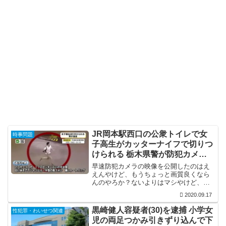
JR岡本駅西口の公衆トイレで女
時事問題
子高生がカッターナイフで切りつ
けられる 栃木県警が防犯カメラ
映像公開
早速防犯カメラの映像を公開したのはえ
えんやけど、もうちょっと画質良くなら
んのやろか？ないよりはマシやけど、個
人的には警察の人件費を削減してでも全
2020.09.17
国津々浦々に高画質の防犯カメラを設置
した方が犯人逮捕に役立つと思ってるん
黒崎健人容疑者(30)を逮捕 小学女
性犯罪・わいせつ関連
で、是非ともその方向で防...
児の両足つかみ引きずり込んで下