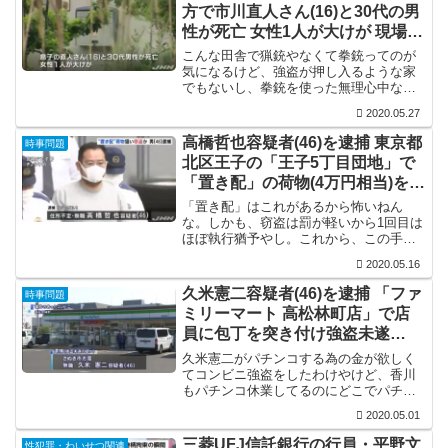
方で市川直人さん(16)と30代の男
性が死亡 女性1人が大けが 現場に
は拳銃が2丁
こんな田舎で猟銃やなくて拳銃ってのが
気になるけど、強盗が押し入るような家
でもないし、拳銃を使った無理心中なん
やろか？コロナ渦で農家もかなり損害が
2020.05.27
出てるし、そっち方面の気がするけど、
それでも拳銃を使った無理心中やとした
高橋哲也容疑者(46)を逮捕 東京都
時事問題
ら日本ではかなり珍しいな...
北区王子の「王子5丁目団地」で
「置き配」の荷物(4万円相当)を盗
む
「置き配」はこれがあるから怖いねん
な。しかも、窃盗は罰が軽いから1回目は
ほぼ執行猶予やし。これから、この手の
窃盗は増えるやろうから厳罰にするべき
2020.05.16
ですな。
久米憲二容疑者(46)を逮捕 「ファ
時事問題
ミリーマート 高松林町店」で店
員に包丁を突き付け強盗未遂
「パチンコする金が欲しかった」
久米憲二がパチンコする為の金が欲しく
てコンビニ強盗をしたわけやけど、香川
もパチンコ休業してるのにどこでパチン
コするつもりやったんやろな。香川だけ
2020.05.01
やなくて、四国全県で休業要請出てる
し、広島も岡山も兵庫も休業要請が出て
三菱UFJ信託銀行の行員・平野文
性犯罪・わいせつ関連