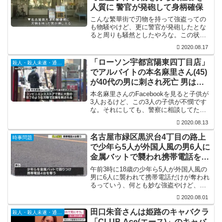
人質に 警官が発砲して身柄確保
こんな繁華街で刃物を持って強盗っての
も物騒やけど、更に警官が発砲したとな
ると周りも騒然としたやろな。この状況
でケガ人なしってのは中々見事です。そ
2020.08.17
れにしても、日本の強盗の成功率はほぼ
0%やのに何でやるんやろね。強盗は窃盗
「ローソン宇都宮陽東四丁目店」
殺人・殺人未遂・通り魔
よりも罪が重いし、初犯...
でアルバイトの本名麻里さん(45)
が40代の男に刺され死亡 男は自
殺 事件前に警察に相談
本名麻里さんのFacebookを見ると子供が
3人おるけど、この3人の子供が不憫です
な。それにしても、警察に相談してたぐ
らいやから危険を察知してたんやろうけ
2020.08.13
ど、40代で何を拗らせたらこうなるんや
ろな。しかも自殺。遺族は怒りをぶつけ
名古屋市緑区黒沢台4丁目の路上
時事問題
る相手もおら...
で少年ら5人が外国人風の男6人に
金属バットで襲われ携帯電話を奪
われる
午前3時に18歳の少年ら5人が外国人風の
男に6人に襲われて携帯電話だけが奪われ
るっていう、何とも妙な強盗やけど、仲
間割れとか、対抗グループとか、どっち
2020.08.01
もどっちな感じなんやろね。それにして
も、6人で囲んで携帯電話だけ盗んでどう
田口朱音さんは姫路のキャバクラ
殺人・殺人未遂・通り魔
するんやろな。オ...
「CLUB Ace(エース)」のキャバ