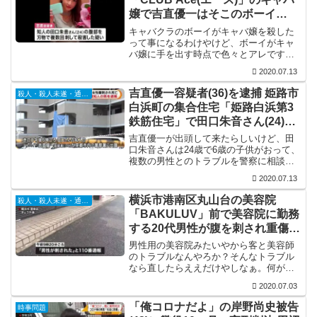
嬢で吉直優一はそこのボーイ
Facebook特定
キャバクラのボーイがキャバ嬢を殺した
って事になるわけやけど、ボーイがキャ
バ嬢に手を出す時点で色々とアレです
な。店のNo.3のキャバ嬢を殺されて今頃
2020.07.13
どう思ってる事やら。
吉直優一容疑者(36)を逮捕 姫路市
殺人・殺人未遂・通り魔
白浜町の集合住宅「姫路白浜第3
鉄筋住宅」で田口朱音さん(24)を
刺殺
吉直優一が出頭して来たらしいけど、田
口朱音さんは24歳で6歳の子供がおって、
複数の男性とのトラブルを警察に相談し
てたって事なんで色々とアレですな。6歳
2020.07.13
の息子は母親が刺されて血まみれの現場
を目撃してるわけやけど、この先大丈夫
横浜市港南区丸山台の美容院
殺人・殺人未遂・通り魔
なんか心配ですな。
「BAKULUV」前で美容院に勤務
する20代男性が腹を刺され重傷
犯人逃走中
男性用の美容院みたいやから客と美容師
のトラブルなんやろか？そんなトラブル
なら直したらええだけやしなぁ。何がど
うなってこうなったんかよう分からんけ
2020.07.03
ど、それにしても刃傷沙汰が多過ぎです
な。
「俺コロナだよ」の岸野尚史被告
時事問題