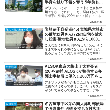
半身を触り下着を奪う 5年前も痴
漢200件で逮捕されている
変態っていうか、ここまで来ると妖怪の
類ですな。それにしても、5年前も小中高
生相手に痴漢を200件やって捕まってるの
に、何でこんなのを野放しにしてる？性
2020.09.06
犯罪者、特に未成年相手の性犯罪者の再
犯率は8割を超えてるわけで、こういうの
岩崎恭子容疑者(45) 宮城県大崎市
殺人・殺人未遂・通り魔
はGPSを埋め込...
の菊地稔男さん(72)の自宅を放火
し殺害 菊地稔男さんから1000万
円の借金
こんな女に1000万円を貸したばっかりに
命まで取られる事になったわけやけど、
見るからにって見た目やのに何で1000万
円も貸したんやろな。独居老人の寂しさ
2020.08.28
に上手く付け入ったんやろうけど、最初
から返すつもりもなく根こそぎ搾り取っ
ALSOK東京の梅山了太容疑者
時事問題
て殺すつもりやっ...
(26)を逮捕 ALOSKが警備する弁
護士事務所に侵入し200万円を盗
む FacebookとTwitter特定
アルソックだろうがセコムだろうが他人
に鍵を預けるって事は、こういうリスク
がついて回るって事なんですな。アルソ
ックもセコム人数多いから一定程度はこ
2020.08.25
ういうのがおるやろうし、半グレがやっ
てる警備会社もあるわけで、警備会社や
名古屋市中区栄の南大津町郵便局
時事問題
からって全面的に信用した...
で強盗事件 刃物を持ち女性客を