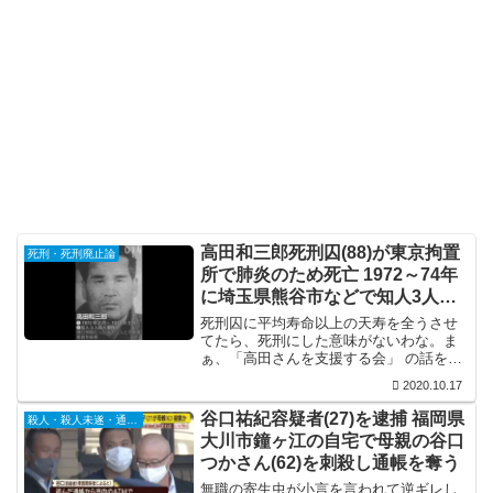
高田和三郎死刑囚(88)が東京拘置
死刑・死刑廃止論
所で肺炎のため死亡 1972～74年
に埼玉県熊谷市などで知人3人を
殺害
死刑囚に平均寿命以上の天寿を全うさせ
てたら、死刑にした意味がないわな。ま
ぁ、「高田さんを支援する会」 の話を聞
くと冤罪の可能性もありそうやし、何せ
2020.10.17
昭和の事件やからなぁ。自白偏重で冤罪
も多かった時代やから、死ぬのを待って
谷口祐紀容疑者(27)を逮捕 福岡県
殺人・殺人未遂・通り魔
たんかもしれんな。
大川市鐘ヶ江の自宅で母親の谷口
つかさん(62)を刺殺し通帳を奪う
無職の寄生虫が小言を言われて逆ギレし