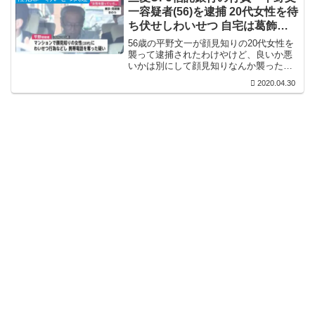
る。隣県も開いてないのに金...
一容疑者(56)を逮捕 20代女性を待
ち伏せしわいせつ 自宅は葛飾区
東立石の「メイツ立石サウスコー
56歳の平野文一が顔見知りの20代女性を
ト」
襲って逮捕されたわけやけど、良いか悪
いかは別にして顔見知りなんか襲ったら
すぐ逮捕されるのが分からんかったんか
2020.04.30
ね。三菱UFJ信託銀行の行員ならそれな
りに高学歴のはずやのに、その程度の判
断力もなくなるぐら...